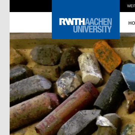
WEI
H