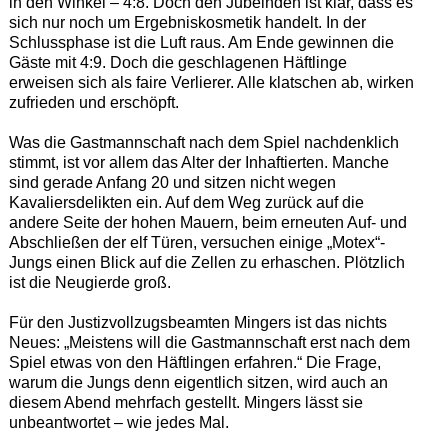
in den Winkel – 4:8. Doch den Jubelnden ist klar, dass es
sich nur noch um Ergebniskosmetik handelt. In der
Schlussphase ist die Luft raus. Am Ende gewinnen die
Gäste mit 4:9. Doch die geschlagenen Häftlinge
erweisen sich als faire Verlierer. Alle klatschen ab, wirken
zufrieden und erschöpft.
Was die Gastmannschaft nach dem Spiel nachdenklich
stimmt, ist vor allem das Alter der Inhaftierten. Manche
sind gerade Anfang 20 und sitzen nicht wegen
Kavaliersdelikten ein. Auf dem Weg zurück auf die
andere Seite der hohen Mauern, beim erneuten Auf- und
Abschließen der elf Türen, versuchen einige „Motex“-
Jungs einen Blick auf die Zellen zu erhaschen. Plötzlich
ist die Neugierde groß.
Für den Justizvollzugsbeamten Mingers ist das nichts
Neues: „Meistens will die Gastmannschaft erst nach dem
Spiel etwas von den Häftlingen erfahren.“ Die Frage,
warum die Jungs denn eigentlich sitzen, wird auch an
diesem Abend mehrfach gestellt. Mingers lässt sie
unbeantwortet – wie jedes Mal.