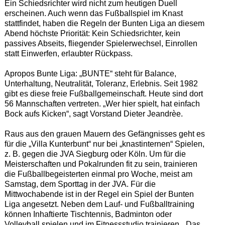
Ein Schiedsrichter wird nicht zum heutigen Duell
erscheinen. Auch wenn das Fußballspiel im Knast
stattfindet, haben die Regeln der Bunten Liga an diesem
Abend höchste Priorität: Kein Schiedsrichter, kein
passives Abseits, fliegender Spielerwechsel, Einrollen
statt Einwerfen, erlaubter Rückpass.
Apropos Bunte Liga: „BUNTE“ steht für Balance,
Unterhaltung, Neutralität, Toleranz, Erlebnis. Seit 1982
gibt es diese freie Fußballgemeinschaft. Heute sind dort
56 Mannschaften vertreten. „Wer hier spielt, hat einfach
Bock aufs Kicken“, sagt Vorstand Dieter Jeandrèe.
Raus aus den grauen Mauern des Gefängnisses geht es
für die „Villa Kunterbunt“ nur bei „knastinternen“ Spielen,
z. B. gegen die JVA Siegburg oder Köln. Um für die
Meisterschaften und Pokalrunden fit zu sein, trainieren
die Fußballbegeisterten einmal pro Woche, meist am
Samstag, dem Sporttag in der JVA. Für die
Mittwochabende ist in der Regel ein Spiel der Bunten
Liga angesetzt. Neben dem Lauf- und Fußballtraining
können Inhaftierte Tischtennis, Badminton oder
Volleyball spielen und im Fitnessstudio trainieren. „Das