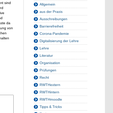
nt sind
Allgemein
rd
aus der Praxis
ive
nd
Ausschreibungen
ste da
Barrierefreiheit
tung von
chen
Corona-Pandemie
halten
Digitalisierung der Lehre
Lehre
Literatur
Organisation
Prüfungen
Recht
RWTHextern
RWTHintern
RWTHmoodle
Tipps & Tricks