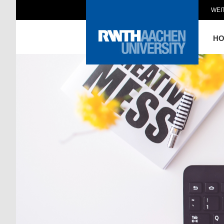
WEI
H