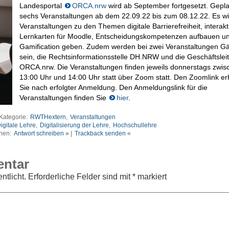
Landesportal
ORCA.nrw
wird ab September fortgesetzt. Gepla
sechs Veranstaltungen ab dem 22.09.22 bis zum 08.12.22. Es wi
Veranstaltungen zu den Themen digitale Barrierefreiheit, interakt
Lernkarten für Moodle, Entscheidungskompetenzen aufbauen u
Gamification geben. Zudem werden bei zwei Veranstaltungen Gä
sein, die Rechtsinformationsstelle DH.NRW und die Geschäftslei
ORCA.nrw. Die Veranstaltungen finden jeweils donnerstags zwis
13:00 Uhr und 14:00 Uhr statt über Zoom statt. Den Zoomlink er
Sie nach erfolgter Anmeldung. Den Anmeldungslink für die
Veranstaltungen finden Sie
hier
.
Kategorie:
RWTHextern
,
Veranstaltungen
igitale Lehre
,
Digitalisierung der Lehre
,
Hochschullehre
nen:
Antwort schreiben »
|
Trackback senden «
entar
ntlicht.
Erforderliche Felder sind mit
*
markiert