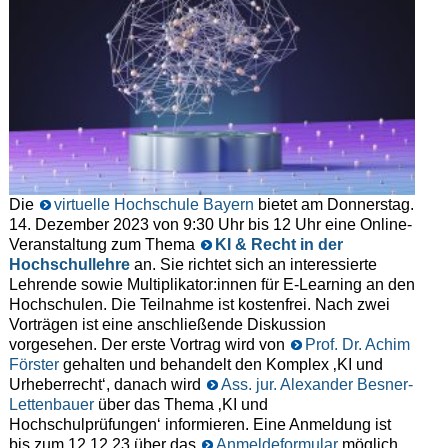
Die
virtuelle Hochschule Bayern
bietet am Donnerstag.
14. Dezember 2023 von 9:30 Uhr bis 12 Uhr eine Online-
Veranstaltung zum Thema
KI & Recht in der
Hochschullehre
an. Sie richtet sich an interessierte
Lehrende sowie Multiplikator:innen für E-Learning an den
Hochschulen. Die Teilnahme ist kostenfrei. Nach zwei
Vorträgen ist eine anschließende Diskussion
vorgesehen. Der erste Vortrag wird von
Prof. Dr. Achim
Förster
gehalten und behandelt den Komplex ‚KI und
Urheberrecht‘, danach wird
Ass. jur. Alexander Besner-
Lettenbauer
über das Thema ‚KI und
Hochschulprüfungen‘ informieren. Eine Anmeldung ist
bis zum 12.12.23 über das
Anmeldeformular
möglich.