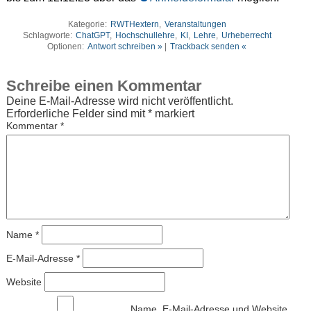
Kategorie:
RWTHextern
,
Veranstaltungen
Schlagworte:
ChatGPT
,
Hochschullehre
,
KI
,
Lehre
,
Urheberrecht
Optionen:
Antwort schreiben »
|
Trackback senden «
Schreibe einen Kommentar
Deine E-Mail-Adresse wird nicht veröffentlicht.
Erforderliche Felder sind mit
*
markiert
Kommentar
*
Name
*
E-Mail-Adresse
*
Website
Name, E-Mail-Adresse und Website