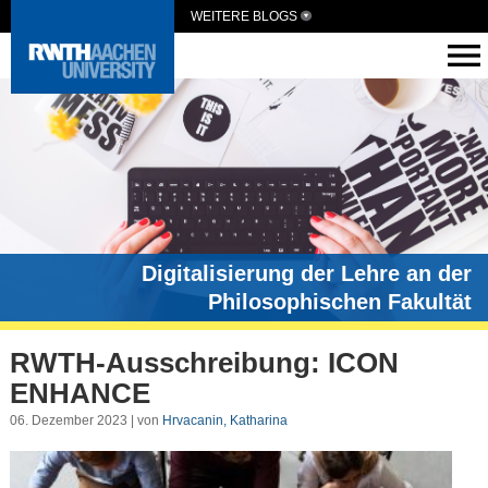
WEITERE BLOGS
Digitalisierung der Lehre an der
Philosophischen Fakultät
RWTH-Ausschreibung: ICON
ENHANCE
06. Dezember 2023 | von
Hrvacanin, Katharina