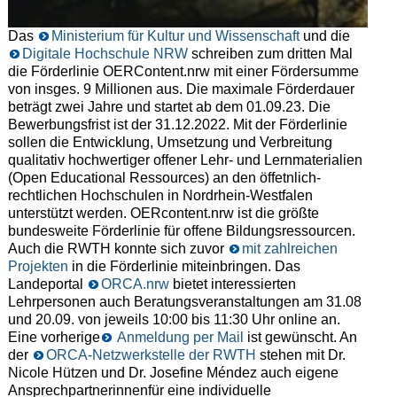
Das
Ministerium für Kultur und Wissenschaft
und die
Digitale Hochschule NRW
schreiben zum dritten Mal
die Förderlinie OERContent.nrw mit einer Fördersumme
von insges. 9 Millionen aus. Die maximale Förderdauer
beträgt zwei Jahre und startet ab dem 01.09.23. Die
Bewerbungsfrist ist der 31.12.2022. Mit der Förderlinie
sollen die Entwicklung, Umsetzung und Verbreitung
qualitativ hochwertiger offener Lehr- und Lernmaterialien
(Open Educational Ressources) an den öffetnlich-
rechtlichen Hochschulen in Nordrhein-Westfalen
unterstützt werden. OERcontent.nrw ist die größte
bundesweite Förderlinie für offene Bildungsressourcen.
Auch die RWTH konnte sich zuvor
mit zahlreichen
Projekten
in die Förderlinie miteinbringen. Das
Landeportal
ORCA.nrw
bietet interessierten
Lehrpersonen auch Beratungsveranstaltungen am 31.08
und 20.09. von jeweils 10:00 bis 11:30 Uhr online an.
Eine vorherige
Anmeldung per Mail
ist gewünscht. An
der
ORCA-Netzwerkstelle der RWTH
stehen mit Dr.
Nicole Hützen und Dr. Josefine Méndez auch eigene
Ansprechpartnerinnenfür eine individuelle