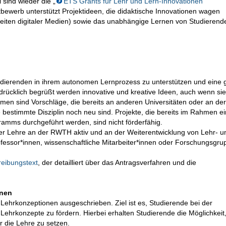
sind wieder die „
ETS Grants für Lehr und Lern-Innovationen
“
bewerb unterstützt Projektideen, die didaktische Innovationen wagen
eiten digitaler Medien) sowie das unabhängige Lernen von Studierend
Studierenden in ihrem autonomen Lernprozess zu unterstützen und eine
ücklich begrüßt werden innovative und kreative Ideen, auch wenn sie
ommen sind Vorschläge, die bereits an anderen Universitäten oder an d
e bestimmte Disziplin noch neu sind. Projekte, die bereits im Rahmen e
ramms durchgeführt werden, sind nicht förderfähig.
n der Lehre an der RWTH aktiv und an der Weiterentwicklung von Lehr- u
fessor*innen, wissenschaftliche Mitarbeiter*innen oder Forschungsgru
reibungstext
, der detailliert über das Antragsverfahren und die
onen
 Lehrkonzeptionen ausgeschrieben. Ziel ist es, Studierende bei der
Lehrkonzepte zu fördern. Hierbei erhalten Studierende die Möglichkeit
r die Lehre zu setzen.