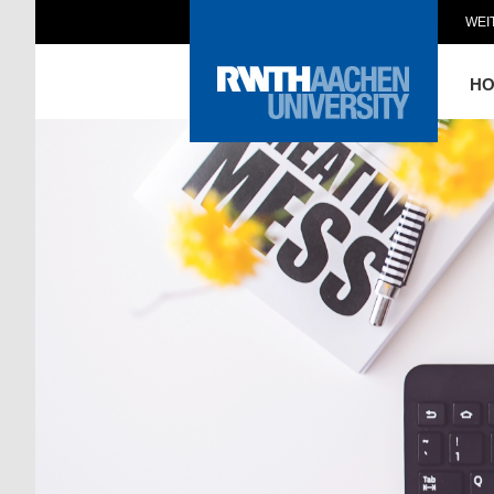
WEI
H