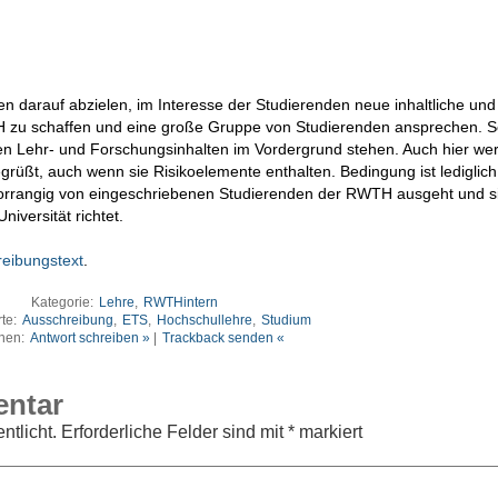
en darauf abzielen, im Interesse der Studierenden neue inhaltliche und
TH zu schaffen und eine große Gruppe von Studierenden ansprechen. 
len Lehr- und Forschungsinhalten im Vordergrund stehen. Auch hier we
grüßt, auch wenn sie Risikoelemente enthalten. Bedingung ist lediglich
 vorrangig von eingeschriebenen Studierenden der RWTH ausgeht und s
iversität richtet.
reibungstext
.
Kategorie:
Lehre
,
RWTHintern
te:
Ausschreibung
,
ETS
,
Hochschullehre
,
Studium
nen:
Antwort schreiben »
|
Trackback senden «
entar
ntlicht.
Erforderliche Felder sind mit
*
markiert