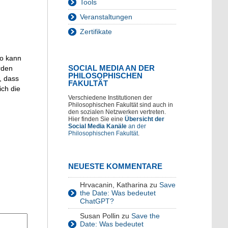
Tools
Veranstaltungen
Zertifikate
So kann
SOCIAL MEDIA AN DER
rden
PHILOSOPHISCHEN
, dass
FAKULTÄT
ich die
Verschiedene Institutionen der
Philosophischen Fakultät sind auch in
den sozialen Netzwerken vertreten.
Hier finden Sie eine
Übersicht der
Social Media Kanäle
an der
Philosophischen Fakultät
.
NEUESTE KOMMENTARE
Hrvacanin, Katharina
zu
Save
the Date: Was bedeutet
ChatGPT?
Susan Pollin
zu
Save the
Date: Was bedeutet