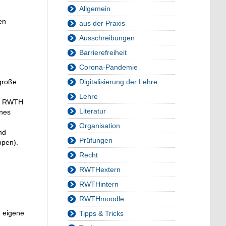
Allgemein
en
aus der Praxis
Ausschreibungen
Barrierefreiheit
Corona-Pandemie
 große
Digitalisierung der Lehre
Lehre
er RWTH
Literatur
ines
Organisation
nd
Prüfungen
ppen).
Recht
RWTHextern
RWTHintern
RWTHmoodle
, eigene
Tipps & Tricks