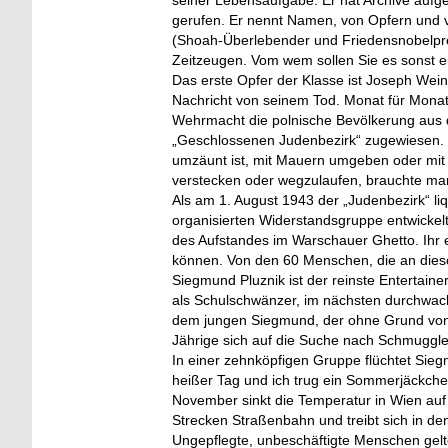
seiner Lebensaufgabe. Er hat Archive aufg
gerufen. Er nennt Namen, von Opfern und von
(Shoah-Überlebender und Friedensnobelpre
Zeitzeugen. Vom wem sollen Sie es sonst e
Das erste Opfer der Klasse ist Joseph Wein
Nachricht von seinem Tod. Monat für Mona
Wehrmacht die polnische Bevölkerung aus de
„Geschlossenen Judenbezirk“ zugewiesen. „I
umzäunt ist, mit Mauern umgeben oder mit 
verstecken oder wegzulaufen, brauchte man H
Als am 1. August 1943 der „Judenbezirk“ liqu
organisierten Widerstandsgruppe entwickelt
des Aufstandes im Warschauer Ghetto. Ihr er
können. Von den 60 Menschen, die an dies
Siegmund Pluznik ist der reinste Entertaine
als Schulschwänzer, im nächsten durchwach
dem jungen Siegmund, der ohne Grund von ei
Jährige sich auf die Suche nach Schmugglern
In einer zehnköpfigen Gruppe flüchtet Sieg
heißer Tag und ich trug ein Sommerjäckche
November sinkt die Temperatur in Wien auf 
Strecken Straßenbahn und treibt sich in den
Ungepflegte, unbeschäftigte Menschen gelte