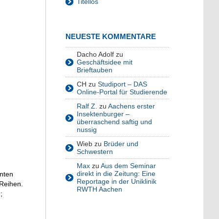
Titellos
NEUESTE KOMMENTARE
Dacho Adolf
zu
Geschäftsidee mit
Brieftauben
CH
zu
Studiport – DAS
Online-Portal für Studierende
Ralf Z.
zu
Aachens erster
Insektenburger –
überraschend saftig und
nussig
Wieb
zu
Brüder und
Schwestern
Max
zu
Aus dem Seminar
direkt in die Zeitung: Eine
anten
Reportage in der Uniklinik
 Reihen.
RWTH Aachen
;