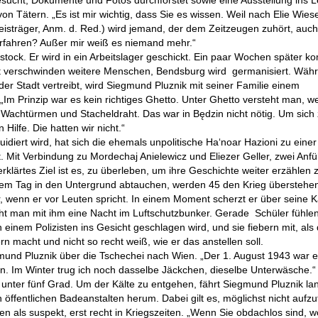
esucht, Dokumente und Fotos durchforstet sowie eine Ausstellung ins 
 Tätern. „Es ist mir wichtig, dass Sie es wissen. Weil nach Elie Wiese
isträger, Anm. d. Red.) wird jemand, der dem Zeitzeugen zuhört, auc
rfahren? Außer mir weiß es niemand mehr.“
stock. Er wird in ein Arbeitslager geschickt. Ein paar Wochen später k
t verschwinden weitere Menschen, Bendsburg wird germanisiert. Währ
r Stadt vertreibt, wird Siegmund Pluznik mit seiner Familie einem
m Prinzip war es kein richtiges Ghetto. Unter Ghetto versteht man, w
Wachtürmen und Stacheldraht. Das war in Będzin nicht nötig. Um sich
ilfe. Die hatten wir nicht.“
idiert wird, hat sich die ehemals unpolitische Ha‘noar Hazioni zu einer
. Mit Verbindung zu Mordechaj Anielewicz und Eliezer Geller, zwei Anf
klärtes Ziel ist es, zu überleben, um ihre Geschichte weiter erzählen 
em Tag in den Untergrund abtauchen, werden 45 den Krieg überstehe
r, wenn er vor Leuten spricht. In einem Moment scherzt er über seine K
t man mit ihm eine Nacht im Luftschutzbunker. Gerade Schüler fühlen
nem Polizisten ins Gesicht geschlagen wird, und sie fiebern mit, als 
 macht und nicht so recht weiß, wie er das anstellen soll.
mund Pluznik über die Tschechei nach Wien. „Der 1. August 1943 war e
n. Im Winter trug ich noch dasselbe Jäckchen, dieselbe Unterwäsche.“
unter fünf Grad. Um der Kälte zu entgehen, fährt Siegmund Pluznik la
 öffentlichen Badeanstalten herum. Dabei gilt es, möglichst nicht aufzuf
n als suspekt, erst recht in Kriegszeiten. „Wenn Sie obdachlos sind, w