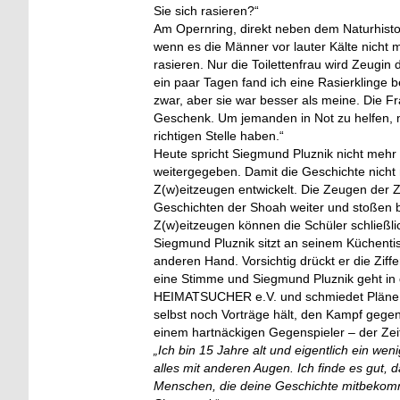
Sie sich rasieren?“
Am Opernring, direkt neben dem Naturhisto
wenn es die Männer vor lauter Kälte nicht 
rasieren. Nur die Toilettenfrau wird Zeugin
ein paar Tagen fand ich eine Rasierklinge
zwar, aber sie war besser als meine. Die F
Geschenk. Um jemanden in Not zu helfen, m
richtigen Stelle haben.“
Heute spricht Siegmund Pluznik nicht meh
weitergegeben. Damit die Geschichte nicht
Z(w)eitzeugen entwickelt. Die Zeugen der 
Geschichten der Shoah weiter und stoßen b
Z(w)eitzeugen können die Schüler schließli
Siegmund Pluznik sitzt an seinem Küchentis
anderen Hand. Vorsichtig drückt er die Zif
eine Stimme und Siegmund Pluznik geht in d
HEIMATSUCHER e.V. und schmiedet Pläne f
selbst noch Vorträge hält, den Kampf gegen
einem hartnäckigen Gegenspieler – der Zei
„Ich bin 15 Jahre alt und eigentlich ein w
alles mit anderen Augen. Ich finde es gut, d
Menschen, die deine Geschichte mitbekomm