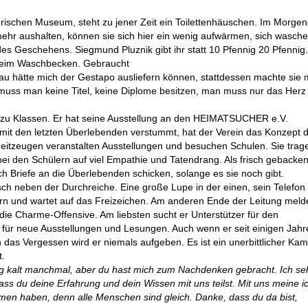
rischen Museum, steht zu jener Zeit ein Toilettenhäuschen. Im Morge
mehr aushalten, können sie sich hier ein wenig aufwärmen, sich wasch
 des Geschehens. Siegmund Pluznik gibt ihr statt 10 Pfennig 20 Pfennig
 beim Waschbecken. Gebraucht
rau hätte mich der Gestapo ausliefern können, stattdessen machte sie m
uss man keine Titel, keine Diplome besitzen, man muss nur das Herz
r zu Klassen. Er hat seine Ausstellung an den HEIMATSUCHER e.V.
 mit den letzten Überlebenden verstummt, hat der Verein das Konzept 
Zeitzeugen veranstalten Ausstellungen und besuchen Schulen. Sie trag
ei den Schülern auf viel Empathie und Tatendrang. Als frisch gebacke
ch Briefe an die Überlebenden schicken, solange es sie noch gibt.
ch neben der Durchreiche. Eine große Lupe in der einen, sein Telefon 
fern und wartet auf das Freizeichen. Am anderen Ende der Leitung melde
ie Charme-Offensive. Am liebsten sucht er Unterstützer für den
ür neue Ausstellungen und Lesungen. Auch wenn er seit einigen Jah
 das Vergessen wird er niemals aufgeben. Es ist ein unerbittlicher Kam
t.
enig kalt manchmal, aber du hast mich zum Nachdenken gebracht. Ich seh
ass du deine Erfahrung und dein Wissen mit uns teilst. Mit uns meine ic
en haben, denn alle Menschen sind gleich. Danke, dass du da bist,