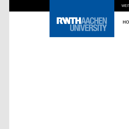
WEI
H