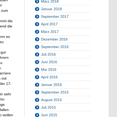
Leben
März 2018
l
Januar 2018
h zum
September 2017
ommt die
April 2017
end die
März 2017
enn es
Dezember 2016
 zu
September 2016
 gut
Juli 2016
ührern
Juni 2016
zu
n.
Mai 2016
arriere
April 2016
 mit
der 17-
Januar 2016
September 2015
in sehr
 Im
August 2015
nge
Juli 2015
allen:
Juni 2015
o wollen