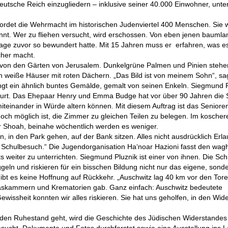
sche Reich einzugliedern – inklusive seiner 40.000 Einwohner, unte
ordet die Wehrmacht im historischen Judenviertel 400 Menschen. Sie
annt. Wer zu fliehen versucht, wird erschossen. Von eben jenen bauml
age zuvor so bewundert hatte. Mit 15 Jahren muss er erfahren, was es
cher macht.
d von den Gärten von Jerusalem. Dunkelgrüne Palmen und Pinien stehe
n weiße Häuser mit roten Dächern. „Das Bild ist von meinem Sohn“, sa
gt ein ähnlich buntes Gemälde, gemalt von seinen Enkeln. Siegmund P
kfurt. Das Ehepaar Henry und Emma Budge hat vor über 90 Jahren die S
iteinander in Würde altern können. Mit diesem Auftrag ist das Senior
och möglich ist, die Zimmer zu gleichen Teilen zu belegen. Im koscher
er Shoah, beinahe wöchentlich werden es weniger.
n, in den Park gehen, auf der Bank sitzen. Alles nicht ausdrücklich Erl
er Schulbesuch.“ Die Jugendorganisation Ha‘noar Hazioni fasst den wag
ts weiter zu unterrichten. Siegmund Pluznik ist einer von ihnen. Die Sch
ln und riskieren für ein bisschen Bildung nicht nur das eigene, sond
gibt es keine Hoffnung auf Rückkehr. „Auschwitz lag 40 km vor den Tor
askammern und Krematorien gab. Ganz einfach: Auschwitz bedeutete
wissheit konnten wir alles riskieren. Sie hat uns geholfen, in den Wid
 den Ruhestand geht, wird die Geschichte des Jüdischen Widerstandes