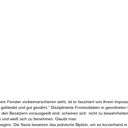
m Fenster vorbeimarschieren sieht, ist er fasziniert von ihrem impos
gekleidet und gut genährt.“ Disziplinierte Frontsoldaten in geordneten
ie den Besatzern vorausgeeilt sind, scheinen sich nicht zu bewahrheiten
on und weiß sich zu benehmen. Glaubt man.
eginn. Die Nazis besetzen das polnische Będzin, um es kurzerhand in