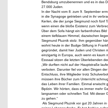
Bendsburg umzubenennen und es in das Deut
27.000 Juden.
In der Nacht vom 8. zum 9. September erm
in die Synagoge getrieben und in ihr verbr
Kerlen, die der junge Siegmund noch fünf T
wenn einen die bloße Existenz zum Verbre
Über dem Sofa hängt ein farbenfrohes Bil
einem tiefblauen Himmel, dazwischen liege
Siegmund Pluznik stolz. Ihm gegenüber hän
wohnt heute in der Budge-Stiftung in Fran
gegründet, damit hier Juden und Christen m
einzigartig in Europa, auch wenn es kaum n
Esssaal sitzen die letzten Überlebenden d
„Wir durften nicht auf der Hauptstraße laufe
verboten. Darunter fiel vor allen Dingen d
Entschluss, ihre Mitglieder trotz Schulverbo
müssen ihre Bücher zum Unterricht schmugge
das Leben ihrer Familien. Einmal erwischt 
Będzin. Wir hörten, dass es immer mehr G
langsamen oder schnellen Tod. Mit dieser Ge
zu gehen.“
Als Siegmund Pluznik vor gut 20 Jahren in