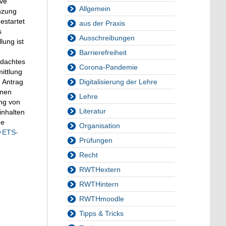
ive
Allgemein
nzung
estartet
aus der Praxis
s
Ausschreibungen
lung ist
Barrierefreiheit
hdachtes
Corona-Pandemie
ittlung
 Antrag
Digitalisierung der Lehre
enen
Lehre
ng von
Literatur
inhalten
ge
Organisation
ETS-
Prüfungen
Recht
RWTHextern
RWTHintern
RWTHmoodle
Tipps & Tricks