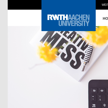
WEI
H