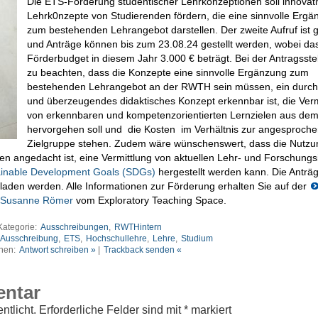
Die ETS-Förderung studentischer Lehrkonzeptionen soll innovat
Lehrk0nzepte von Studierenden fördern, die eine sinnvolle Ergä
zum bestehenden Lehrangebot darstellen. Der zweite Aufruf ist g
und Anträge können bis zum 23.08.24 gestellt werden, wobei da
Förderbudget in diesem Jahr 3.000 € beträgt. Bei der Antragsstel
zu beachten, dass die Konzepte eine sinnvolle Ergänzung zum
bestehenden Lehrangebot an der RWTH sein müssen, ein durc
und überzeugendes didaktisches Konzept erkennbar ist, die Verm
von erkennbaren und kompetenzorientierten Lernzielen aus dem
hervorgehen soll und die Kosten im Verhältnis zur angesproch
Zielgruppe stehen. Zudem wäre wünschenswert, dass die Nutzu
n angedacht ist, eine Vermittlung von aktuellen Lehr- und Forschungs
inable Development Goals (SDGs)
hergestellt werden kann. Die Anträ
aden werden. Alle Informationen zur Förderung erhalten Sie auf der
Susanne Römer
vom Exploratory Teaching Space.
Kategorie:
Ausschreibungen
,
RWTHintern
Ausschreibung
,
ETS
,
Hochschullehre
,
Lehre
,
Studium
nen:
Antwort schreiben »
|
Trackback senden «
entar
ntlicht.
Erforderliche Felder sind mit
*
markiert