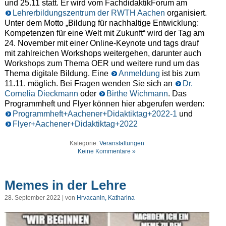
und 25.11 statt. Er wird vom
FachdidaktikForum am
Lehrerbildungszentrum der RWTH Aachen
organisiert.
Unter dem Motto „Bildung für nachhaltige Entwicklung:
Kompetenzen für eine Welt mit Zukunft“ wird der Tag am
24. November mit einer Online-Keynote und tags drauf
mit zahlreichen Workshops weitergehen, darunter auch
Workshops zum Thema OER und weitere rund um das
Thema digitale Bildung. Eine
Anmeldung
ist bis zum
11.11. möglich. Bei Fragen wenden Sie sich an
Dr.
Cornelia Dieckmann
oder
Birthe Wichmann
. Das
Programmheft und Flyer können hier abgerufen werden:
Programmheft+Aachener+Didaktiktag+2022-1
und
Flyer+Aachener+Didaktiktag+2022
Kategorie:
Veranstaltungen
Keine Kommentare »
Memes in der Lehre
28. September 2022 | von
Hrvacanin, Katharina