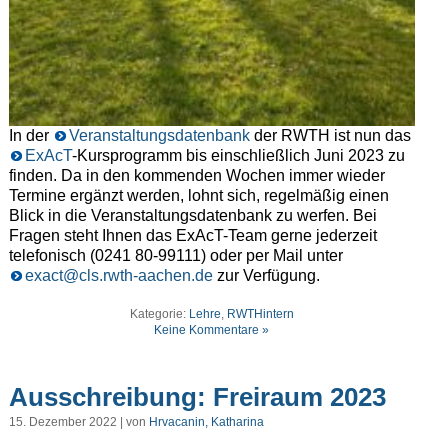
In der
Veranstaltungsdatenbank
der RWTH ist nun das
ExAcT
-Kursprogramm bis einschließlich Juni 2023 zu
finden. Da in den kommenden Wochen immer wieder
Termine ergänzt werden, lohnt sich, regelmäßig einen
Blick in die Veranstaltungsdatenbank zu werfen. Bei
Fragen steht Ihnen das ExAcT-Team gerne jederzeit
telefonisch (0241 80-99111) oder per Mail unter
exact@cls.rwth-aachen.de
zur Verfügung.
Kategorie:
Lehre
,
RWTHintern
Keine Kommentare »
Ausschreibung: Freiraum 2023
15. Dezember 2022 | von
Hrvacanin, Katharina