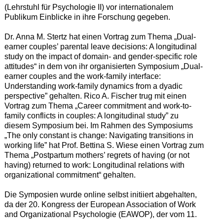
(Lehrstuhl für Psychologie II) vor internationalem
Publikum Einblicke in ihre Forschung gegeben.
Dr. Anna M. Stertz hat einen Vortrag zum Thema „Dual-
earner couples’ parental leave decisions: A longitudinal
study on the impact of domain- and gender-specific role
attitudes“ in dem von ihr organisierten Symposium „Dual-
earner couples and the work-family interface:
Understanding work-family dynamics from a dyadic
perspective” gehalten. Rico A. Fischer trug mit einen
Vortrag zum Thema „Career commitment and work-to-
family conflicts in couples: A longitudinal study” zu
diesem Symposium bei. Im Rahmen des Symposiums
„The only constant is change: Navigating transitions in
working life” hat Prof. Bettina S. Wiese einen Vortrag zum
Thema „Postpartum mothers’ regrets of having (or not
having) returned to work: Longitudinal relations with
organizational commitment“ gehalten.
Die Symposien wurde online selbst initiiert abgehalten,
da der 20. Kongress der European Association of Work
and Organizational Psychologie (EAWOP), der vom 11.