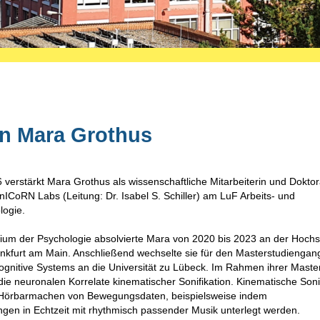
n Mara Grothus
 verstärkt Mara Grothus als wissenschaftliche Mitarbeiterin und Dokto
ICoRN Labs (Leitung: Dr. Isabel S. Schiller) am LuF Arbeits- und
logie.
dium der Psychologie absolvierte Mara von 2020 bis 2023 an der Hoch
ankfurt am Main. Anschließend wechselte sie für den Masterstudiengan
ognitive Systems an die Universität zu Lübeck. Im Rahmen ihrer Master
die neuronalen Korrelate kinematischer Sonifikation. Kinematische Soni
 Hörbarmachen von Bewegungsdaten, beispielsweise indem
gen in Echtzeit mit rhythmisch passender Musik unterlegt werden.