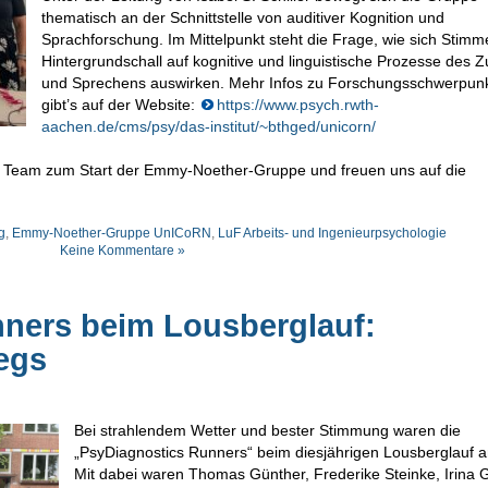
thematisch an der Schnittstelle von auditiver Kognition und
Sprachforschung. Im Mittelpunkt steht die Frage, wie sich Stim
Hintergrundschall auf kognitive und linguistische Prozesse des 
und Sprechens auswirken. Mehr Infos zu Forschungsschwerpun
gibt’s auf der Website:
https://www.psych.rwth-
aachen.de/cms/psy/das-institut/~bthged/unicorn/
hrem Team zum Start der Emmy-Noether-Gruppe und freuen uns auf die
g
,
Emmy-Noether-Gruppe UnICoRN
,
LuF Arbeits- und Ingenieurpsychologie
Keine Kommentare »
ners beim Lousberglauf:
egs
Bei strahlendem Wetter und bester Stimmung waren die
„PsyDiagnostics Runners“ beim diesjährigen Lousberglauf a
Mit dabei waren Thomas Günther, Frederike Steinke, Irina G