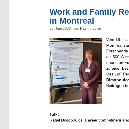
Work and Family Re
in Montreal
30. Juni 2026 | von
Haehn, Luise
Vom 18. bis
Montreal sta
Forschende u
als 500 Wis
neuesten Fo
zu einer bes
Das LuF Per
Dimopoulos
Beiträgen be
Talk:
Rafail Dimopoulos.
Career commitment and w