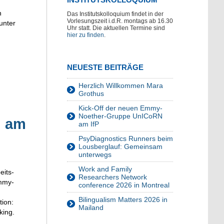
n
Das Institutskolloquium findet in der
Vorlesungszeit i.d.R. montags ab 16.30
unter
Uhr statt. Die aktuellen Termine sind
hier zu finden
.
NEUESTE BEITRÄGE
Herzlich Willkommen Mara
Grothus
Kick-Off der neuen Emmy-
Noether-Gruppe UnICoRN
N am
am IfP
PsyDiagnostics Runners beim
Lousberglauf: Gemeinsam
unterwegs
Work and Family
eits-
Researchers Network
Emmy-
conference 2026 in Montreal
Bilingualism Matters 2026 in
tion:
Mailand
king.