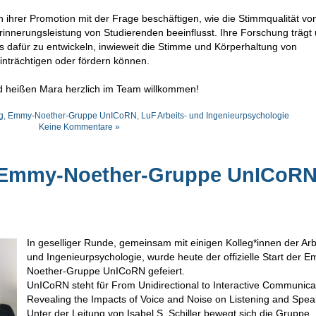
hrer Promotion mit der Frage beschäftigen, wie die Stimmqualität vo
nnerungsleistung von Studierenden beeinflusst. Ihre Forschung trägt 
s dafür zu entwickeln, inwieweit die Stimme und Körperhaltung von
nträchtigen oder fördern können.
d heißen Mara herzlich im Team willkommen!
g
,
Emmy-Noether-Gruppe UnICoRN
,
LuF Arbeits- und Ingenieurpsychologie
Keine Kommentare »
n Emmy-Noether-Gruppe UnICoR
In geselliger Runde, gemeinsam mit einigen Kolleg*innen der Arb
und Ingenieurpsychologie, wurde heute der offizielle Start der 
Noether-Gruppe UnICoRN gefeiert.
UnICoRN steht für From Unidirectional to Interactive Communica
Revealing the Impacts of Voice and Noise on Listening and Spea
Unter der Leitung von Isabel S. Schiller bewegt sich die Gruppe