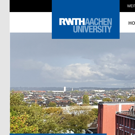
WEI
H