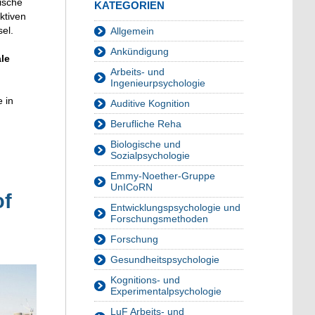
ische
KATEGORIEN
ktiven
el.
Allgemein
Ankündigung
le
Arbeits- und
Ingenieurpsychologie
 in
Auditive Kognition
Berufliche Reha
Biologische und
Sozialpsychologie
Emmy-Noether-Gruppe
UnICoRN
of
Entwicklungspsychologie und
Forschungsmethoden
Forschung
Gesundheitspsychologie
Kognitions- und
Experimentalpsychologie
LuF Arbeits- und