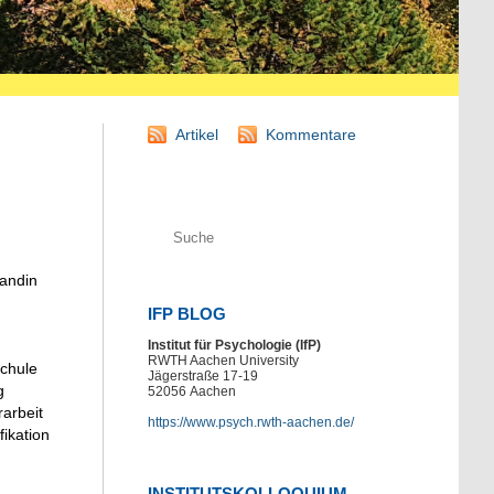
Artikel
Kommentare
randin
IFP BLOG
Institut für Psychologie (IfP)
RWTH Aachen University
schule
Jägerstraße 17-19
g
52056
Aachen
arbeit
https://www.psych.rwth-aachen.de/
fikation
INSTITUTSKOLLOQUIUM