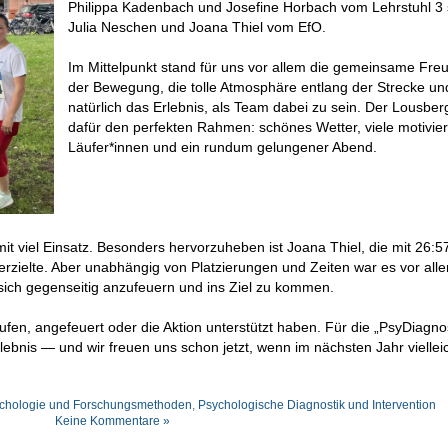
Philippa Kadenbach und Josefine Horbach vom Lehrstuhl 3
Julia Neschen und Joana Thiel vom EfO.
Im Mittelpunkt stand für uns vor allem die gemeinsame Fre
der Bewegung, die tolle Atmosphäre entlang der Strecke un
natürlich das Erlebnis, als Team dabei zu sein. Der Lousber
dafür den perfekten Rahmen: schönes Wetter, viele motivier
Läufer*innen und ein rundum gelungener Abend.
t viel Einsatz. Besonders hervorzuheben ist Joana Thiel, die mit 26:5
erzielte. Aber unabhängig von Platzierungen und Zeiten war es vor all
ich gegenseitig anzufeuern und ins Ziel zu kommen.
ufen, angefeuert oder die Aktion unterstützt haben. Für die „PsyDiagno
lebnis — und wir freuen uns schon jetzt, wenn im nächsten Jahr viellei
ychologie und Forschungsmethoden
,
Psychologische Diagnostik und Intervention
Keine Kommentare »