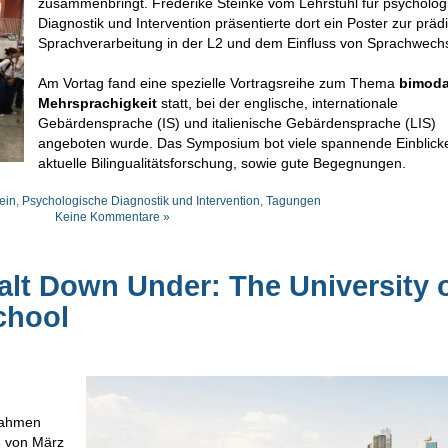
zusammenbringt. Frederike Steinke vom Lehrstuhl für psycholog
Diagnostik und Intervention präsentierte dort ein Poster zur prädi
Sprachverarbeitung in der L2 und dem Einfluss von Sprachwechs
Am Vortag fand eine spezielle Vortragsreihe zum Thema
bimoda
Mehrsprachigkeit
statt, bei der englische, internationale
Gebärdensprache (IS) und italienische Gebärdensprache (LIS)
angeboten wurde. Das Symposium bot viele spannende Einblicke
aktuelle Bilingualitätsforschung, sowie gute Begegnungen.
ein
,
Psychologische Diagnostik und Intervention
,
Tagungen
Keine Kommentare »
lt Down Under: The University 
chool
Rahmen
s
von März