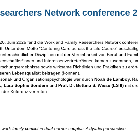
searchers Network conference 
 20. Juni 2026 fand die Work and Family Researchers Network confere
tt. Unter dem Motto “Centering Care across the Life Course” beschäfti
nterschiedlicher Disziplinen mit der Vereinbarkeit von Beruf und Fami
senschaftler*innen und Interessenvertreter*innen kamen zusammen, u
rschungsergebnisse sowie wirksame Richtlinien und Praktiken zu erörte
seren Lebensqualität beitragen (können).
sonal- und Organisationspsychologie war durch
Noah de Lamboy, Raf
, Lara-Sophie Sondern
und
Prof. Dr. Bettina S. Wiese (LS II)
mit dre
i der Koferenz vertreten.
ork-family conflict in dual-earner couples: A dyadic perspective.