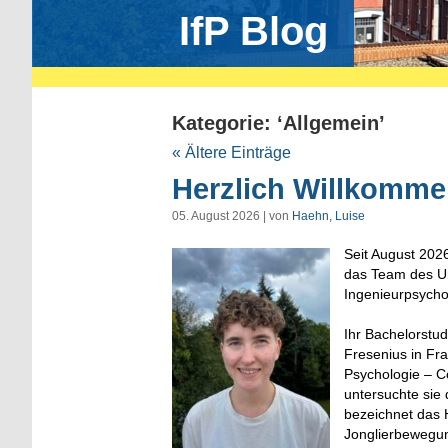
IfP Blog
Kategorie: ‘Allgemein’
« Ältere Einträge
Herzlich Willkomme
05. August 2026 | von
Haehn, Luise
Seit August 2026
das Team des Un
Ingenieurpsycho
Ihr Bachelorstu
Fresenius in Fr
Psychologie – C
untersuchte sie 
bezeichnet das
Jonglierbewegun