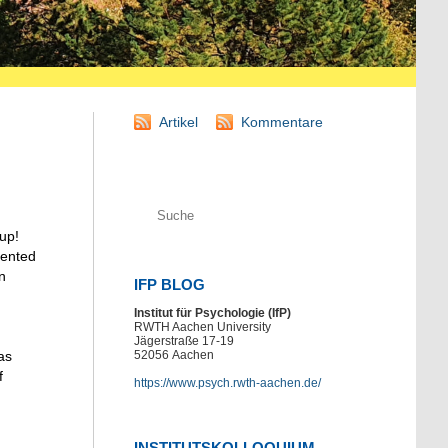
Artikel
Kommentare
up!
mented
n
IFP BLOG
Institut für Psychologie (IfP)
RWTH Aachen University
Jägerstraße 17-19
as
52056
Aachen
f
https://www.psych.rwth-aachen.de/
INSTITUTSKOLLOQUIUM