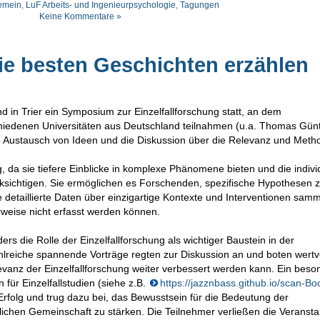
emein
,
LuF Arbeits- und Ingenieurpsychologie
,
Tagungen
Keine Kommentare »
ie besten Geschichten erzählen
 in Trier ein Symposium zur Einzelfallforschung statt, an dem
hiedenen Universitäten aus Deutschland teilnahmen (u.a. Thomas Günt
en Austausch von Ideen und die Diskussion über die Relevanz und Meth
, da sie tiefere Einblicke in komplexe Phänomene bieten und die indivi
ücksichtigen. Sie ermöglichen es Forschenden, spezifische Hypothesen z
 detaillierte Daten über einzigartige Kontexte und Interventionen samm
rweise nicht erfasst werden können.
die Rolle der Einzelfallforschung als wichtiger Baustein in der
reiche spannende Vorträge regten zur Diskussion an und boten wertv
evanz der Einzelfallforschung weiter verbessert werden kann. Ein beso
für Einzelfallstudien (siehe z.B.
https://jazznbass.github.io/scan-Bo
folg und trug dazu bei, das Bewusstsein für die Bedeutung der
tlichen Gemeinschaft zu stärken. Die Teilnehmer verließen die Veransta