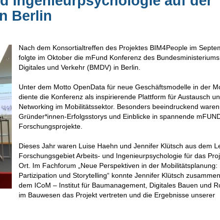
d Ingenieurpsychologie auf der
 Berlin
Nach dem Konsortialtreffen des Projektes BIM4People im Septe
folgte im Oktober die mFund Konferenz des Bundesministeriums 
Digitales und Verkehr (BMDV) in Berlin.
Unter dem Motto OpenData für neue Geschäftsmodelle in der Mob
diente die Konferenz als inspirierende Plattform für Austausch u
Networking im Mobilitätssektor. Besonders beeindruckend waren
Gründer*innen-Erfolgsstorys und Einblicke in spannende mFUN
Forschungsprojekte.
Dieses Jahr waren Luise Haehn und Jennifer Klütsch aus dem L
Forschungsgebiet Arbeits- und Ingenieurpsychologie für das Proj
Ort. Im Fachforum „Neue Perspektiven in der Mobilitätsplanung: 
Partizipation und Storytelling“ konnte Jennifer Klütsch zusammen
dem ICoM – Institut für Baumanagement, Digitales Bauen und R
im Bauwesen das Projekt vertreten und die Ergebnisse unserer