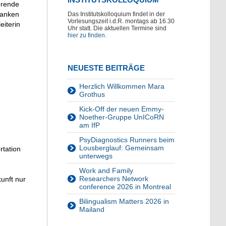
erende
danken
Das Institutskolloquium findet in der
Vorlesungszeit i.d.R. montags ab 16.30
eiterin
Uhr statt. Die aktuellen Termine sind
hier zu finden
.
NEUESTE BEITRÄGE
Herzlich Willkommen Mara
Grothus
Kick-Off der neuen Emmy-
Noether-Gruppe UnICoRN
am IfP
PsyDiagnostics Runners beim
Lousberglauf: Gemeinsam
rtation
unterwegs
Work and Family
Researchers Network
kunft nur
conference 2026 in Montreal
Bilingualism Matters 2026 in
Mailand