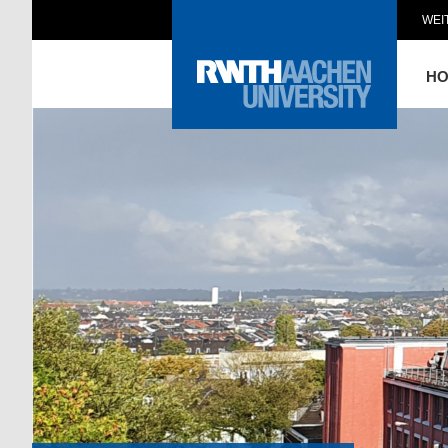
WEI
H