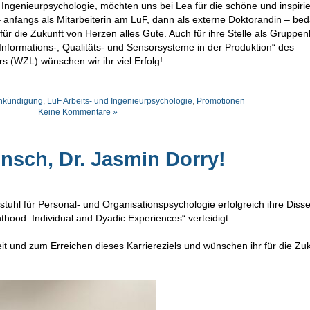
 Ingenieurpsychologie, möchten uns bei Lea für die schöne und inspiri
 anfangs als Mitarbeiterin am LuF, dann als externe Doktorandin – be
ür die Zukunft von Herzen alles Gute. Auch für ihre Stelle als Gruppenl
nformations-, Qualitäts- und Sensorsysteme in der Produktion“ des
(WZL) wünschen wir ihr viel Erfolg!
nkündigung
,
LuF Arbeits- und Ingenieurpsychologie
,
Promotionen
Keine Kommentare »
nsch, Dr. Jasmin Dorry!
uhl für Personal- und Organisationspsychologie erfolgreich ihre Disse
thood: Individual and Dyadic Experiences“ verteidigt.
beit und zum Erreichen dieses Karriereziels und wünschen ihr für die Zu