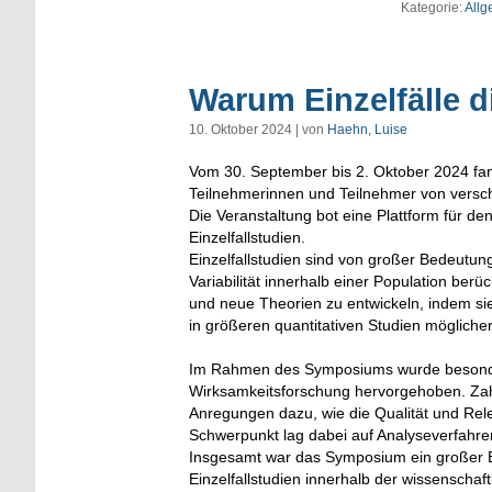
Kategorie:
Allg
Warum Einzelfälle d
10. Oktober 2024 | von
Haehn, Luise
Vom 30. September bis 2. Oktober 2024 fand
Teilnehmerinnen und Teilnehmer von versc
Die Veranstaltung bot eine Plattform für d
Einzelfallstudien.
Einzelfallstudien sind von großer Bedeutung
Variabilität innerhalb einer Population ber
und neue Theorien zu entwickeln, indem sie
in größeren quantitativen Studien mögliche
Im Rahmen des Symposiums wurde besonders 
Wirksamkeitsforschung hervorgehoben. Zahl
Anregungen dazu, wie die Qualität und Rel
Schwerpunkt lag dabei auf Analyseverfahren 
Insgesamt war das Symposium ein großer Er
Einzelfallstudien innerhalb der wissenschaf