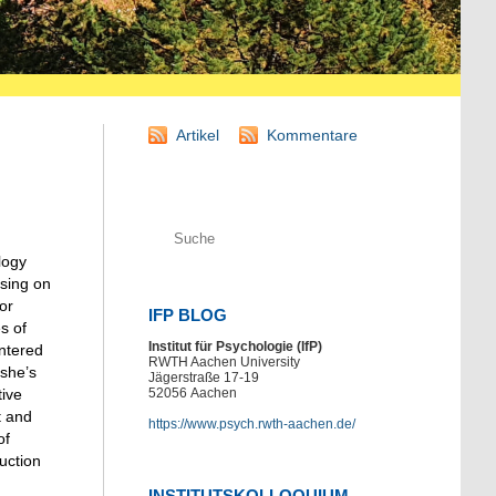
Artikel
Kommentare
logy
using on
or
IFP BLOG
s of
Institut für Psychologie (IfP)
entered
RWTH Aachen University
 she’s
Jägerstraße 17-19
tive
52056
Aachen
t and
https://www.psych.rwth-aachen.de/
of
uction
INSTITUTSKOLLOQUIUM