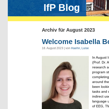
IfP Blog
Archiv für August 2023
Welcome Isabella B
18. August 2023 | von
Haehn, Luise
In August 
(Prof. Dr. 
research a
program sta
completing
around the
been lookin
tasks and 
indirect us
language u
of EEG, TM