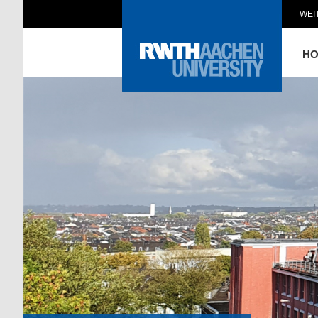
WEI
H