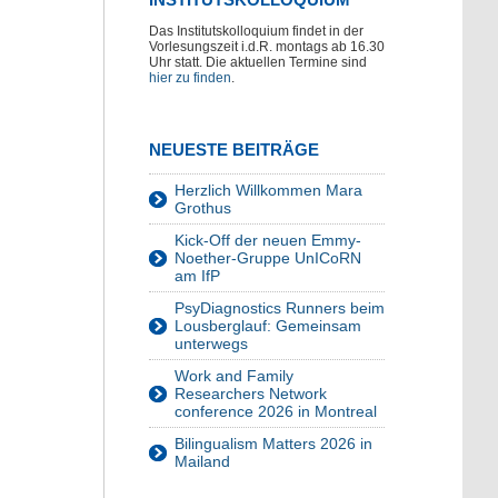
Das Institutskolloquium findet in der
Vorlesungszeit i.d.R. montags ab 16.30
Uhr statt. Die aktuellen Termine sind
hier zu finden
.
NEUESTE BEITRÄGE
Herzlich Willkommen Mara
Grothus
Kick-Off der neuen Emmy-
Noether-Gruppe UnICoRN
am IfP
PsyDiagnostics Runners beim
Lousberglauf: Gemeinsam
unterwegs
Work and Family
Researchers Network
conference 2026 in Montreal
Bilingualism Matters 2026 in
Mailand