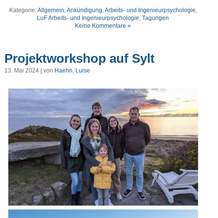
Kategorie:
Allgemein
,
Ankündigung
,
Arbeits- und Ingenieurpsychologie
,
LuF Arbeits- und Ingenieurpsychologie
,
Tagungen
Keine Kommentare »
Projektworkshop auf Sylt
13. Mai 2024 | von
Haehn, Luise