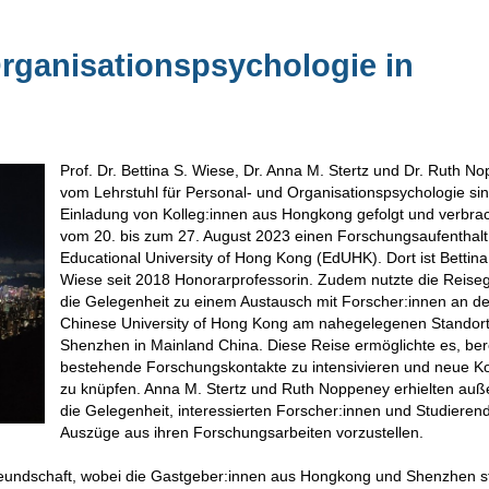
Organisationspsychologie in
Prof. Dr. Bettina S. Wiese, Dr. Anna M. Stertz und Dr. Ruth N
vom Lehrstuhl für Personal- und Organisationspsychologie si
Einladung von Kolleg:innen aus Hongkong gefolgt und verbra
vom 20. bis zum 27. August 2023 einen Forschungsaufenthalt
Educational University of Hong Kong (EdUHK). Dort ist Bettina
Wiese seit 2018 Honorarprofessorin. Zudem nutzte die Reise
die Gelegenheit zu einem Austausch mit Forscher:innen an de
Chinese University of Hong Kong am nahegelegenen Standor
Shenzhen in Mainland China. Diese Reise ermöglichte es, ber
bestehende Forschungskontakte zu intensivieren und neue K
zu knüpfen. Anna M. Stertz und Ruth Noppeney erhielten au
die Gelegenheit, interessierten Forscher:innen und Studieren
Auszüge aus ihren Forschungsarbeiten vorzustellen.
freundschaft, wobei die Gastgeber:innen aus Hongkong und Shenzhen s