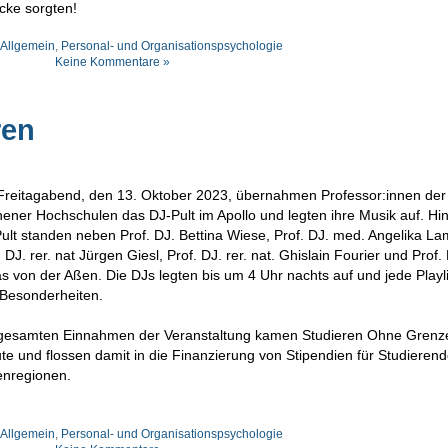
cke sorgten!
Allgemein
,
Personal- und Organisationspsychologie
Keine Kommentare »
ren
Fre
itagabend, den 13. Oktober 2023, übernahmen Professor:innen der
ener Hochschulen das DJ-Pult im Apollo und legten ihre Musik auf. Hi
ult standen neben Prof. DJ. Bettina Wiese, Prof. DJ. med. Angelika La
. DJ. rer. nat Jürgen Giesl, Prof. DJ. rer. nat. Ghislain Fourier und Prof.
as von der Aßen. Die DJs legten bis um 4 Uhr nachts auf und jede Playli
 Besonderheiten.
gesamten Einnahmen der Veranstaltung kamen Studieren Ohne Grenz
te und flossen damit in die Finanzierung von Stipendien für Studierend
enregionen.
Allgemein
,
Personal- und Organisationspsychologie