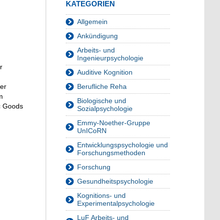
KATEGORIEN
Allgemein
Ankündigung
Arbeits- und
Ingenieurpsychologie
r
Auditive Kognition
er
Berufliche Reha
m
Biologische und
c Goods
Sozialpsychologie
Emmy-Noether-Gruppe
UnICoRN
Entwicklungspsychologie und
Forschungsmethoden
Forschung
Gesundheitspsychologie
Kognitions- und
Experimentalpsychologie
LuF Arbeits- und