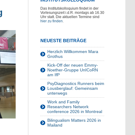
Das Institutskolloquium findet in der
g
Vorlesungszeit i.d.R. montags ab 16.30
Uhr statt. Die aktuellen Termine sind
hier zu finden
.
NEUESTE BEITRÄGE
Herzlich Willkommen Mara
Grothus
Kick-Off der neuen Emmy-
Noether-Gruppe UnICoRN
am IfP
PsyDiagnostics Runners beim
Lousberglauf: Gemeinsam
unterwegs
Work and Family
Researchers Network
conference 2026 in Montreal
Bilingualism Matters 2026 in
Mailand