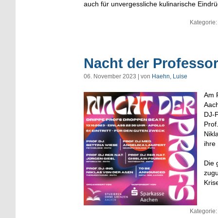
auch für unvergessliche kulinarische Eindrü
Kategorie:
Nacht der Professo
06. November 2023 | von
Haehn, Luise
Am 
Aach
DJ-P
Prof
Nikl
ihre
Die 
zugu
Kris
Kategorie: