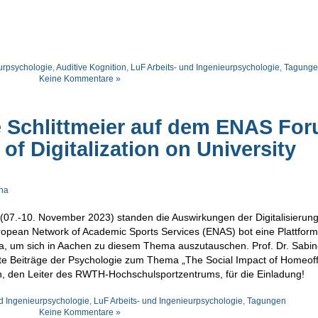
eurpsychologie
,
Auditive Kognition
,
LuF Arbeits- und Ingenieurpsychologie
,
Tagung
Keine Kommentare »
 Schlittmeier auf dem ENAS Fo
of Digitalization on University
ina
(07.-10. November 2023) standen die Auswirkungen der Digitalisierung
ropean Network of Academic Sports Services (ENAS) bot eine Plattform
, um sich in Aachen zu diesem Thema auszutauschen. Prof. Dr. Sabi
note Beiträge der Psychologie zum Thema „The Social Impact of Homeoff
en, den Leiter des RWTH-Hochschulsportzentrums, für die Einladung!
nd Ingenieurpsychologie
,
LuF Arbeits- und Ingenieurpsychologie
,
Tagungen
Keine Kommentare »