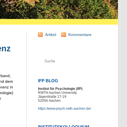
Artikel
Kommentare
enz
rband,
IFP BLOG
und dem
renz in
Institut für Psychologie (IfP)
hologie)
RWTH Aachen University
Jägerstraße 17-19
r
52056
Aachen
https://www.psych.rwth-aachen.de/
INSTITUTSKOLLOQUIUM