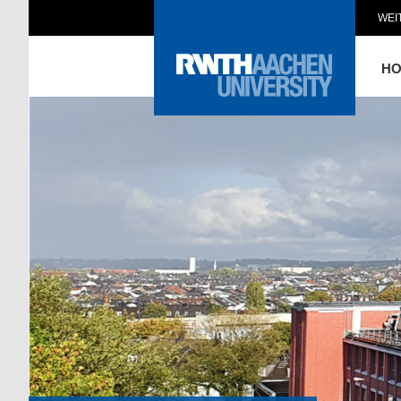
WEI
H