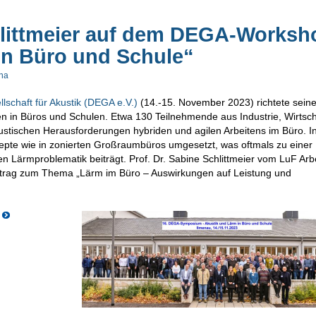
chlittmeier auf dem DEGA-Worksh
in Büro und Schule“
ina
schaft für Akustik (DEGA e.V.)
(14.-15. November 2023) richtete sein
zen in Büros und Schulen. Etwa 130 Teilnehmende aus Industrie, Wirtsc
stischen Herausforderungen hybriden und agilen Arbeitens im Büro. I
te wie in zonierten Großraumbüros umgesetzt, was oftmals zu einer
n Lärmproblematik beiträgt. Prof. Dr. Sabine Schlittmeier vom LuF Arbe
ortrag zum Thema „Lärm im Büro – Auswirkungen auf Leistung und