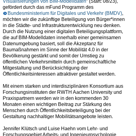
Visualisierungen von BIM-Modelldaten
“ (Start: 08/23),
gefördert durch das mFund Programm des
Bundesministerium für Digitales und Verkehr (BMDV)
,
möchten wir die zukünftige Beteiligung von Bürger*innen
in die Städte- und Infrastrukturentwicklung neu denken.
Durch die Nutzung einer digitalen Beteiligungsplattform,
die auf BIM-Modelldaten innerhalb einer gemeinsamen
Datenumgebung basiert, soll die Akzeptanz für
Baumaßnahmen im Sinne der Mobilität 4.0 in der
Bevölkerung gestärkt und somit der Umstieg zu
öffentlichen Verkehrsmitteln durch gemeinschaftliche
Mitgestaltung und Berücksichtigung der
Öffentlichkeitsinteressen attraktiver gestaltet werden.
Mit einem starken und interdisziplinären Konsortium aus
Forschungsinstituten der RWTH Aachen University und
Praxispartnern werden wir in den kommenden 30
Monaten einen wichtigen Beitrag zur Stärkung des
Menschen durch Öffentlichkeitsbeteiligung bei der
Gestaltung nachhaltiger Mobilitätsangebote leisten.
Jennifer Klütsch und Luise Haehn vom Lehr- und
Forschungsgebiet Arbeits- und Ingenieurpsychologie