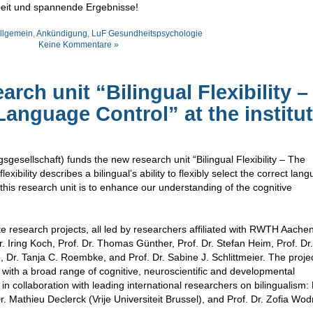
eit und spannende Ergebnisse!
llgemein
,
Ankündigung
,
LuF Gesundheitspsychologie
Keine Kommentare »
ch unit “Bilingual Flexibility –
anguage Control” at the institut
sellschaft) funds the new research unit “Bilingual Flexibility – The
xibility describes a bilingual’s ability to flexibly select the correct lan
f this research unit is to enhance our understanding of the cognitive
e research projects, all led by researchers affiliated with RWTH Aache
r. Iring Koch, Prof. Dr. Thomas Günther, Prof. Dr. Stefan Heim, Prof. Dr.
 Dr. Tanja C. Roembke, and Prof. Dr. Sabine J. Schlittmeier. The proje
lity with a broad range of cognitive, neuroscientific and developmental
n collaboration with leading international researchers on bilingualism: 
Dr. Mathieu Declerck (Vrije Universiteit Brussel), and Prof. Dr. Zofia Wo