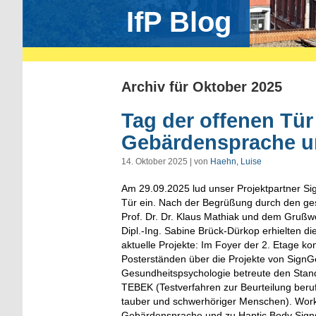
IfP Blog
Archiv für Oktober 2025
Tag der offenen Tü
Gebärdensprache un
14. Oktober 2025 | von
Haehn, Luise
Am 29.09.2025 lud unser Projektpartner S
Tür ein. Nach der Begrüßung durch den ge
Prof. Dr. Dr. Klaus Mathiak und dem Grußwo
Dipl.-Ing. Sabine Brück‑Dürkop erhielten di
aktuelle Projekte: Im Foyer der 2. Etage k
Posterständen über die Projekte von SignG
Gesundheitspsychologie betreute den Sta
TEBEK (Testverfahren zur Beurteilung ber
tauber und schwerhöriger Menschen). Wor
Gebärdensprache und zu Haptic Body Signs