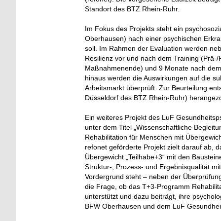
Standort des BTZ Rhein-Ruhr.
Im Fokus des Projekts steht ein psychosoz
Oberhausen) nach einer psychischen Erkran
soll. Im Rahmen der Evaluation werden ne
Resilienz vor und nach dem Training (Prä-/
Maßnahmenende) und 9 Monate nach dem T
hinaus werden die Auswirkungen auf die sub
Arbeitsmarkt überprüft. Zur Beurteilung en
Düsseldorf des BTZ Rhein-Ruhr) herangez
Ein weiteres Projekt des LuF Gesundheit
unter dem Titel „Wissenschaftliche Begleit
Rehabilitation für Menschen mit Übergewic
refonet geförderte Projekt zielt darauf a
Übergewicht „Teilhabe+3“ mit den Baustei
Struktur-, Prozess- und Ergebnisqualität m
Vordergrund steht – neben der Überprüfu
die Frage, ob das T+3-Programm Rehabilita
unterstützt und dazu beiträgt, ihre psychol
BFW Oberhausen und dem LuF Gesundheitsp