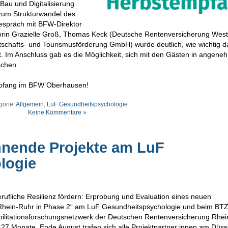
Bau und Digitalisierung
um Strukturwandel des
espräch mit BFW-Direktor
ktorin Grazielle Groß, Thomas Keck (Deutsche Rentenversicherung West
schafts- und Tourismusförderung GmbH) wurde deutlich, wie wichtig 
t. Im Anschluss gab es die Möglichkeit, sich mit den Gästen in angene
schen.
mpfang im BFW Oberhausen!
gorie:
Allgemein
,
LuF Gesundheitspsychologie
Keine Kommentare »
nnende Projekte am LuF
logie
erufliche Resilienz fördern: Erprobung und Evaluation eines neuen
hein-Ruhr in Phase 2“ am LuF Gesundheitspsychologie und beim BTZ
bilitationsforschungsnetzwerk der Deutschen Rentenversicherung Rhei
t 27 Monate. Ende August trafen sich alle Projektpartner:innen am Düss