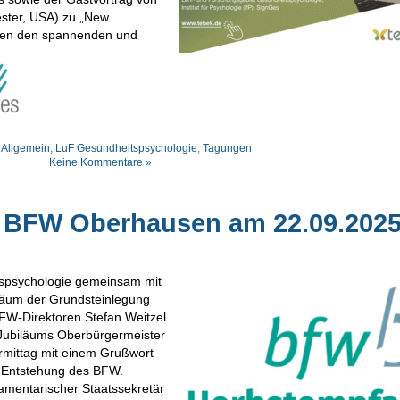
hester, USA) zu „New
ten den spannenden und
:
Allgemein
,
LuF Gesundheitspsychologie
,
Tagungen
Keine Kommentare »
 BFW Oberhausen am 22.09.202
tspsychologie gemeinsam mit
äum der Grundsteinlegung
W-Direktoren Stefan Weitzel
 Jubiläums Oberbürgermeister
rmittag mit einem Grußwort
 Entstehung des BFW.
amentarischer Staatssekretär