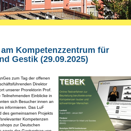
r am Kompetenzzentrum für
d Gestik (29.09.2025)
ignGes zum Tag der offenen
schäftsführenden Direktor
rt unserer Prorektorin Prof.
e Teilnehmenden Einblicke in
onnten sich Besucher:innen an
es informieren. Das LuF
nd des gemeinsamen Projekts
ufsrelevanter Kompetenzen
kshops zur Deutschen
 sowie der Gastvortrag von