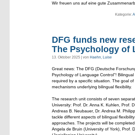
Wir freuen uns auf eine gute Zusammenarb
Kategorie:
A
DFG funds new resear
The Psychology of L
13. Oktober 2025 | von
Haehn, Luise
Great news: The DFG (Deutsche Forschungsge
Psychology of Language Control”! Bilingual fle
required by a specific situation. The goal o
mechanisms underlying bilingual flexibility.
The research unit consists of seven separat
University: Prof. Dr. Anna K. Kuhlen, Prof. D
Andreas B. Neubauer, Dr. Andrea M. Philipp,
tackle different aspects of bilingual flexibi
approaches. The projects will be completed i
Angela de Bruin (University of York), Prof. 
(Jagiellonian University).