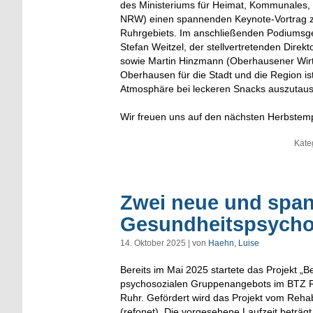
des Ministeriums für Heimat, Kommunales, 
NRW) einen spannenden Keynote-Vortrag z
Ruhrgebiets. Im anschließenden Podiumsg
Stefan Weitzel, der stellvertretenden Dire
sowie Martin Hinzmann (Oberhausener Wirt
Oberhausen für die Stadt und die Region is
Atmosphäre bei leckeren Snacks auszutau
Wir freuen uns auf den nächsten Herbste
Kate
Zwei neue und spa
Gesundheitspsycho
14. Oktober 2025 | von
Haehn, Luise
Bereits im Mai 2025 startete das Projekt „B
psychosozialen Gruppenangebots im BTZ R
Ruhr. Gefördert wird das Projekt vom Reha
(refonet). Die vorgesehene Laufzeit beträg