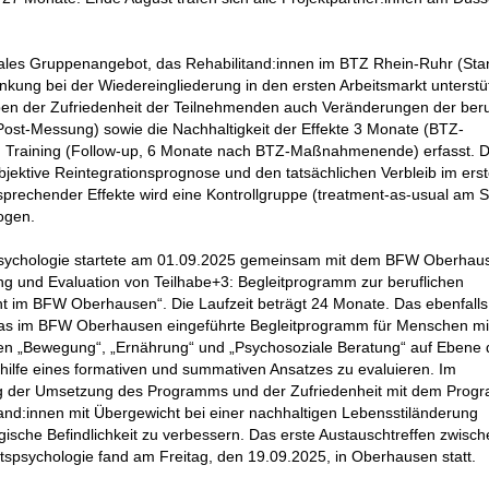
iales Gruppenangebot, das Rehabilitand:innen im BTZ Rhein-Ruhr (Sta
kung bei der Wiedereingliederung in den ersten Arbeitsmarkt unterstü
ben der Zufriedenheit der Teilnehmenden auch Veränderungen der beru
Post-Messung) sowie die Nachhaltigkeit der Effekte 3 Monate (BTZ-
raining (Follow-up, 6 Monate nach BTZ-Maßnahmenende) erfasst. D
jektive Reintegrationsprognose und den tatsächlichen Verbleib im ers
tsprechender Effekte wird eine Kontrollgruppe (treatment-as-usual am S
ogen.
spsychologie startete am 01.09.2025 gemeinsam mit dem BFW Oberhau
ung und Evaluation von Teilhabe+3: Begleitprogramm zur beruflichen
ht im BFW Oberhausen“. Die Laufzeit beträgt 24 Monate. Das ebenfalls
b, das im BFW Oberhausen eingeführte Begleitprogramm für Menschen mi
nen „Bewegung“, „Ernährung“ und „Psychosoziale Beratung“ auf Ebene 
ithilfe eines formativen und summativen Ansatzes zu evaluieren. Im
ng der Umsetzung des Programms und der Zufriedenheit mit dem Prog
nd:innen mit Übergewicht bei einer nachhaltigen Lebensstiländerung
ogische Befindlichkeit zu verbessern. Das erste Austauschtreffen zwis
sychologie fand am Freitag, den 19.09.2025, in Oberhausen statt.