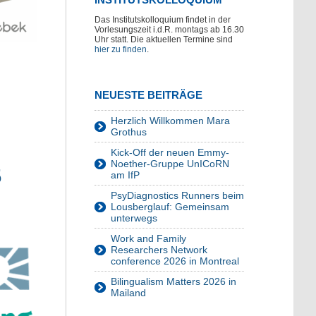
Das Institutskolloquium findet in der
Vorlesungszeit i.d.R. montags ab 16.30
Uhr statt. Die aktuellen Termine sind
hier zu finden
.
NEUESTE BEITRÄGE
Herzlich Willkommen Mara
Grothus
Kick-Off der neuen Emmy-
Noether-Gruppe UnICoRN
5
am IfP
PsyDiagnostics Runners beim
Lousberglauf: Gemeinsam
unterwegs
Work and Family
Researchers Network
conference 2026 in Montreal
Bilingualism Matters 2026 in
Mailand