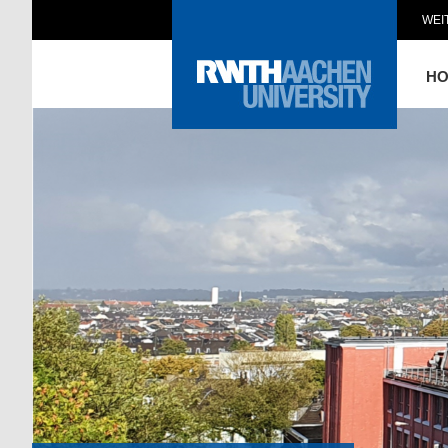
WEI
H