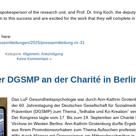
spokesperson of the research unit, and Prof. Dr. Iring Koch, the deputy
to this success and are excited for the work that they will complete in
 here:
ssemitteilungen/2025/pressemitteilung-nr-31
Kategorie:
Allgemein
,
Ankündigung
Keine Kommentare »
r DGSMP an der Charité in Berli
Das LuF Gesundheitspsychologie war durch Ann-Kathrin Groten
der 60. Jahrestagung der Deutschen Gesellschaft für Sozialmedi
Prävention (DGSMP) zum Thema „Teilhabe und Ko-Kreation“ ver
Der Kongress tagte vom 17. Bis zum 19. September am Charité 
Virchow im Westen Berlins. Ann-Kathrin Grotenburg durfte Ergeb
aus Ihrem Promotionsvorhaben zum Thema Aufsuchen professio
Hilfe durch Männer mit Depressionen am Mittwochnachmittag in 