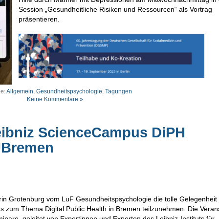
Session „Gesundheitliche Risiken und Ressourcen“ als Vortrag
präsentieren.
ie:
Allgemein
,
Gesundheitspsychologie
,
Tagungen
Keine Kommentare »
eibniz ScienceCampus DiPH
UBremen
rin Grotenburg vom LuF Gesundheitspsychologie die tolle Gelegenheit
zum Thema Digital Public Health in Bremen teilzunehmen. Die Veran
inare, geleitet von Expertinnen und Experten des Leibniz-Instituts für