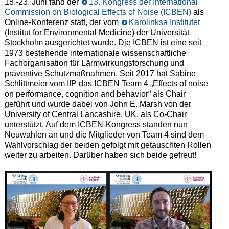
18.-23. Juni fand der
13. Kongress der International
Commission on Biological Effects of Noise (ICBEN)
als
Online-Konferenz statt, der vom
Karolinksa Institutet
(Institut for Environmental Medicine) der Universität
Stockholm ausgerichtet wurde. Die ICBEN ist eine seit
1973 bestehende internationale wissenschaftliche
Fachorganisation für Lärmwirkungsforschung und
präventive Schutzmaßnahmen. Seit 2017 hat Sabine
Schlittmeier vom IfP das ICBEN Team 4 „Effects of noise
on performance, cognition and behavior“ als Chair
geführt und wurde dabei von John E. Marsh von der
University of Central Lancashire, UK, als Co-Chair
unterstützt. Auf dem ICBEN-Kongress standen nun
Neuwahlen an und die Mitglieder von Team 4 sind dem
Wahlvorschlag der beiden gefolgt mit getauschten Rollen
weiter zu arbeiten. Darüber haben sich beide gefreut!