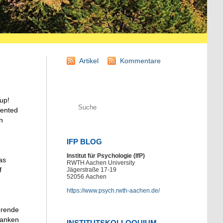
Artikel
Kommentare
up!
mented
n
IFP BLOG
Institut für Psychologie (IfP)
as
RWTH Aachen University
f
Jägerstraße 17-19
52056
Aachen
https://www.psych.rwth-aachen.de/
erende
danken
INSTITUTSKOLLOQUIUM