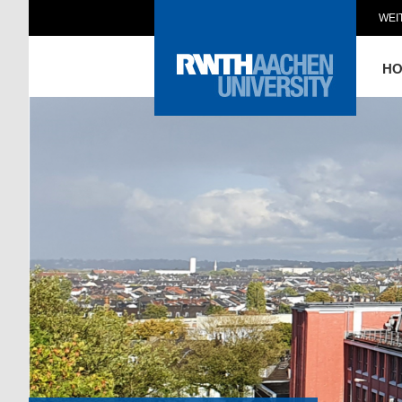
WEI
H