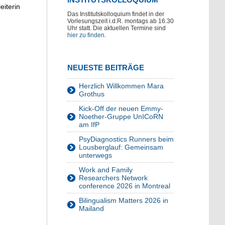
eiterin
Das Institutskolloquium findet in der
Vorlesungszeit i.d.R. montags ab 16.30
Uhr statt. Die aktuellen Termine sind
hier zu finden
.
NEUESTE BEITRÄGE
Herzlich Willkommen Mara
Grothus
Kick-Off der neuen Emmy-
Noether-Gruppe UnICoRN
am IfP
PsyDiagnostics Runners beim
Lousberglauf: Gemeinsam
unterwegs
Work and Family
Researchers Network
conference 2026 in Montreal
Bilingualism Matters 2026 in
Mailand