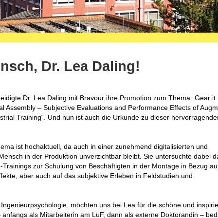
sch, Dr. Lea Daling!
teidigte Dr. Lea Daling mit Bravour ihre Promotion zum Thema „Gear it 
l Assembly – Subjective Evaluations and Performance Effects of Aug
dustrial Training“. Und nun ist auch die Urkunde zu dieser hervorragende
ma ist hochaktuell, da auch in einer zunehmend digitalisierten und
Mensch in der Produktion unverzichtbar bleibt. Sie untersuchte dabei d
-Trainings zur Schulung von Beschäftigten in der Montage in Bezug au
fekte, aber auch auf das subjektive Erleben in Feldstudien und
 Ingenieurpsychologie, möchten uns bei Lea für die schöne und inspiri
 anfangs als Mitarbeiterin am LuF, dann als externe Doktorandin – be