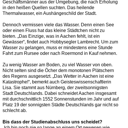
Geschäftsmänner aus der Umgebung, die nach Erholung
in den heißen Quellen suchten. Das heilende
Thermalwasser, ein Aushängeschild der Stadt.
Dennoch vermissen viele das Wasser. Denn einen See
oder einen Fluss hat das kleine Städtchen nicht zu
bieten. „Das Einzige, was in Aachen fehlt, ist ein
Gewässer“, findet auch Hobbysegler Lambrecht. Um zum
Wasser zu gelangen, muss er mindestens eine Stunde
Fahrt zum Rursee oder nach Roermond in Kauf nehmen.
Zu wenig Wasser am Boden, zu viel Wasser von oben.
Nicht selten sind die Öcher dem monotonen Plätschern
des Regens ausgesetzt. „Das Wetter in Aachen ist eine
Katastrophe!“, bemerkt auch Geisteswissenschaftlerin
Lisa. Sie stammt aus Nürnberg, der zweitsonnigsten
Stadt Deutschlands. Dabei schneidet Aachen insgesamt
mit durchschnittlich 1552 Sonnenstunden im Jahr und auf
Platz 19 der sonnigsten Städte Deutschlands gar nicht so
schlecht ab.
Bis dass der Studienabschluss uns scheidet?
„Ich bin noch nie so lange an einem Ort gewesen wie