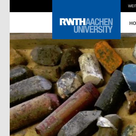
WEI
H