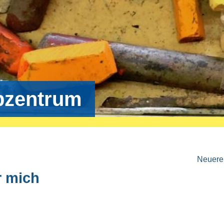
bzentrum
Neuere 
r mich