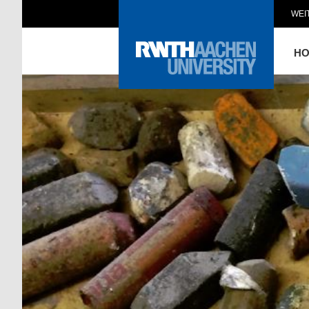
WEI
H