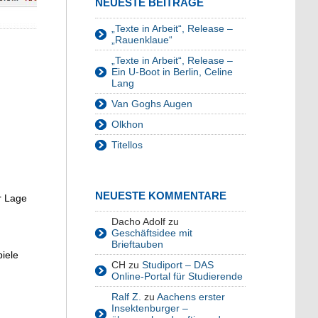
NEUESTE BEITRÄGE
„Texte in Arbeit“, Release –
„Rauenklaue“
„Texte in Arbeit“, Release –
Ein U-Boot in Berlin, Celine
Lang
Van Goghs Augen
Olkhon
Titellos
NEUESTE KOMMENTARE
r Lage
Dacho Adolf
zu
Geschäftsidee mit
Brieftauben
piele
CH
zu
Studiport – DAS
Online-Portal für Studierende
Ralf Z.
zu
Aachens erster
Insektenburger –