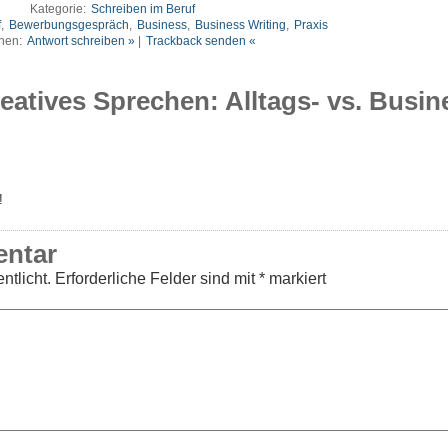
Kategorie:
Schreiben im Beruf
f
,
Bewerbungsgespräch
,
Business
,
Business Writing
,
Praxis
nen:
Antwort schreiben »
|
Trackback senden «
atives Sprechen: Alltags- vs. Busin
!
entar
ntlicht.
Erforderliche Felder sind mit
*
markiert