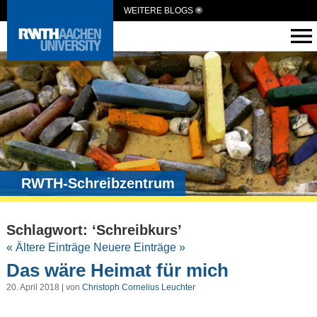
WEITERE BLOGS
RWTH-Schreibzentrum
Schlagwort: ‘Schreibkurs’
« Ältere Einträge
Neuere Einträge »
Das wäre Heimat für mich
20. April 2018 | von
Christoph Cornelius Leuchter