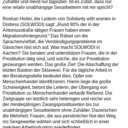
Zuhälter und meist nur tagsüber. Ist es Zufall, dass nur
eine relativ unabhängige Sexarbeiterin mit mir spricht?
Roshan Heiler, die Leiterin von Solidarity with women in
Distress (SOLWODI) sagt: „Rund 90% der in der
Antoniusstraße tätigen Frauen haben einen
Migrationshintergrund.“ Das Rätsel um die
Sprachenvielfalt, die Verständigungsprobleme im
Gässchen löst sich auf. Was macht SOLWODI in
Aachen? Sie beraten und unterstützen Frauen, die in der
Prostitution tätig sind, und solche, die zur Prostitution
gezwungen werden. Das große Ziel: Die Abschaffung der
letzten Bastion der Sklaverei. Für die tägliche Arbeit in
der Beratungsstelle bedeutet dies, Opfer von
Menschenhandel identifizieren. Hierin liege die große
Schwierigkeit, betont die Leiterin; der Übergang von
Prostitution zu Menschenhandel verlaufe fließend. Die
Zielgruppe sei letztlich sehr heterogen und reiche von
der minderjährigen Zwangsprostituierten bis zur
unabhängigen Sexarbeiterin ohne Zuhälter. Dazwischen
die Mehrheit: Frauen, die aus persönlicher Not den Weg
ins Sexgewerbe wählen und sich schließlich in einer
prekären Arbeitssituation wiederfinden.