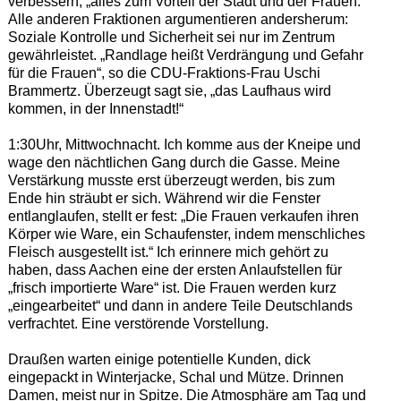
verbessern, „alles zum Vorteil der Stadt und der Frauen.“
Alle anderen Fraktionen argumentieren andersherum:
Soziale Kontrolle und Sicherheit sei nur im Zentrum
gewährleistet. „Randlage heißt Verdrängung und Gefahr
für die Frauen“, so die CDU-Fraktions-Frau Uschi
Brammertz. Überzeugt sagt sie, „das Laufhaus wird
kommen, in der Innenstadt!“
1:30Uhr, Mittwochnacht. Ich komme aus der Kneipe und
wage den nächtlichen Gang durch die Gasse. Meine
Verstärkung musste erst überzeugt werden, bis zum
Ende hin sträubt er sich. Während wir die Fenster
entlanglaufen, stellt er fest: „Die Frauen verkaufen ihren
Körper wie Ware, ein Schaufenster, indem menschliches
Fleisch ausgestellt ist.“ Ich erinnere mich gehört zu
haben, dass Aachen eine der ersten Anlaufstellen für
„frisch importierte Ware“ ist. Die Frauen werden kurz
„eingearbeitet“ und dann in andere Teile Deutschlands
verfrachtet. Eine verstörende Vorstellung.
Draußen warten einige potentielle Kunden, dick
eingepackt in Winterjacke, Schal und Mütze. Drinnen
Damen, meist nur in Spitze. Die Atmosphäre am Tag und