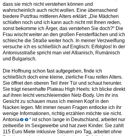
dass sie mich nicht verstehen können und
wahrscheinlich auch nicht wollen. Eine überraschend
biedere Putzfrau mittleren Alters erklärt: „Die Mädchen
schlafen noch und ich kann auch nicht mit Ihnen reden,
sonst bekomme ich Ärger, das verstehen Sie doch?“ Die
Frau wischt weiter an den großen Fensterflächen und ich
schleiche die Straße weiter hoch. In meiner Verzweiflung
versuche ich es schließlich auf Englisch: Erfolglos! In der
Antoniusstraße spricht man viel Albanisch, Rumänisch
und Bulgarisch.
Die Hoffnung schon fast aufgegeben, finde ich
schließlich doch eine kleine, zierliche Frau reifen Alters.
Sie öffnet den oberen Teil ihrer Tür und schaut herunter.
Sie trägt riesenhafte Plateau High Heels: Ich blicke direkt
auf ihren leicht verschleiernden Netz-Body. Um ihr ins
Gesicht zu schauen muss ich meinen Kopf in den
Nacken legen. Mit immer neuen Fragen entlocke ich ihr
wenige Informationen, richtig erzählen möchte sie nicht.
Antonia
*
ist schon lange in Deutschland, arbeitet nur
zeitweiße im Sexgewerbe und hat zwei Kinder. Sie zahlt
115 Euro Miete inklusive Steuern pro Tag, arbeitet ohne