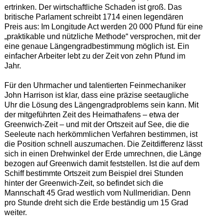
ertrinken. Der wirtschaftliche Schaden ist groß. Das
britische Parlament schreibt 1714 einen legendären
Preis aus: Im Longitude Act werden 20 000 Pfund für eine
„praktikable und nützliche Methode“ versprochen, mit der
eine genaue Längengradbestimmung möglich ist. Ein
einfacher Arbeiter lebt zu der Zeit von zehn Pfund im
Jahr.
Für den Uhrmacher und talentierten Feinmechaniker
John Harrison ist klar, dass eine präzise seetaugliche
Uhr die Lösung des Längengradproblems sein kann. Mit
der mitgeführten Zeit des Heimathafens – etwa der
Greenwich-Zeit – und mit der Ortszeit auf See, die die
Seeleute nach herkömmlichen Verfahren bestimmen, ist
die Position schnell auszumachen. Die Zeitdifferenz lässt
sich in einen Drehwinkel der Erde umrechnen, die Länge
bezogen auf Greenwich damit feststellen. Ist die auf dem
Schiff bestimmte Ortszeit zum Beispiel drei Stunden
hinter der Greenwich-Zeit, so befindet sich die
Mannschaft 45 Grad westlich vom Nullmeridian. Denn
pro Stunde dreht sich die Erde beständig um 15 Grad
weiter.