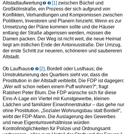
Altstadtaufwertung
[1]
zwischen Büchel und
Großkölnstraße, ein Prozess der sich aufgrund von
Konflikten, Verhandlungen und Kompromissen zwischen
Politikern, Investoren und Planern hinzieht. Wenn es zur
Umsetzung der Pläne kommen sollte und die Häuser
entlang der Straße abgerissen werden, müssen die
Damen packen. Der Weg ist nicht weit, die neue Heimat
liegt am östlichen Ende der Antoniusstraße. Der Umzug,
der erste Schritt zur neueren, schöneren und saubereren
Altstadt.
Ob Laufhaus
[2]
, Bordell oder Lusthaus; die
Umstrukturierung des Quartiers sieht vor, dass die
Prostitution in der Altstadt verbleibt. Die FDP ist dagegen:
„Wer will schon neben einem Puff wohnen?“, fragt
Ratsherr Peter Blum. Die FDP wünsche sich für diese
Eins-A-Lage ein Viertel mit Kunstgewerbe, kleinen
Lädchen und familiärer Einwohnerstruktur – das gehe nur
ohne Prostitution. „Sozialer Wohnungsbau statt Bordell“,
wirbt der FDP-Mann. Die Auslagerung des Gewerbes
und neue Eigentumsverhältnisse würden
Kontrollmöglichkeiten für Polizei und Ordnungsamt