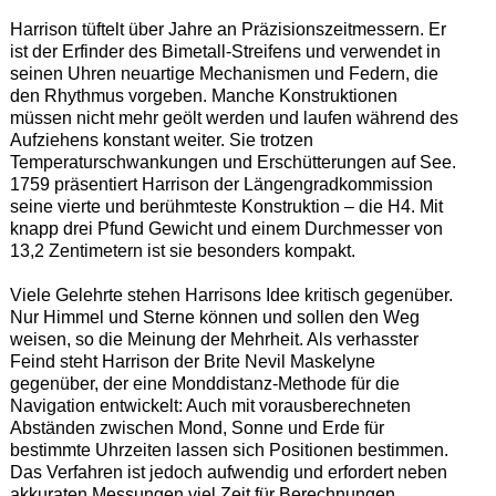
Harrison tüftelt über Jahre an Präzisionszeitmessern. Er
ist der Erfinder des Bimetall-Streifens und verwendet in
seinen Uhren neuartige Mechanismen und Federn, die
den Rhythmus vorgeben. Manche Konstruktionen
müssen nicht mehr geölt werden und laufen während des
Aufziehens konstant weiter. Sie trotzen
Temperaturschwankungen und Erschütterungen auf See.
1759 präsentiert Harrison der Längengradkommission
seine vierte und berühmteste Konstruktion – die H4. Mit
knapp drei Pfund Gewicht und einem Durchmesser von
13,2 Zentimetern ist sie besonders kompakt.
Viele Gelehrte stehen Harrisons Idee kritisch gegenüber.
Nur Himmel und Sterne können und sollen den Weg
weisen, so die Meinung der Mehrheit. Als verhasster
Feind steht Harrison der Brite Nevil Maskelyne
gegenüber, der eine Monddistanz-Methode für die
Navigation entwickelt: Auch mit vorausberechneten
Abständen zwischen Mond, Sonne und Erde für
bestimmte Uhrzeiten lassen sich Positionen bestimmen.
Das Verfahren ist jedoch aufwendig und erfordert neben
akkuraten Messungen viel Zeit für Berechnungen.