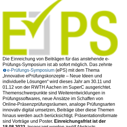
Die Einreichung von Beiträgen für das anstehende e-
Prüfungs-Symposium ist ab sofort möglich. Das zehnte
e-Prüfungs-Symposium
(ePS) mit dem Thema
„
Innovative ePrüfungskonzepte
–
Neue Ideen und
individuelle
Lösungen“ wird dieses Jahr am 30.11 und
01.12 von der
RWTH Aachen
im SuperC ausgerichtet.
Themenschwerpunkte sind
Weiterentwicklungen in
Prüfungssoftwares, n
eue Ansätze im Schaffen von
Online-Präsenzprüfungsräumen, a
naloge Prüfungsarten
innovativ digital umsetzen, Beiträge über diese Themen
hinaus werden auch berücksichtigt. Präsentationsformate
sind Vorträge und Poster.
Einreichungsfrist ist der
18.08.2023
. Insgesamt werden zwölf Abstracts