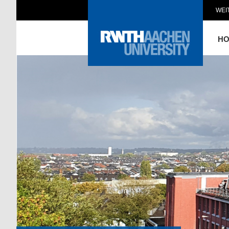
WEI
H