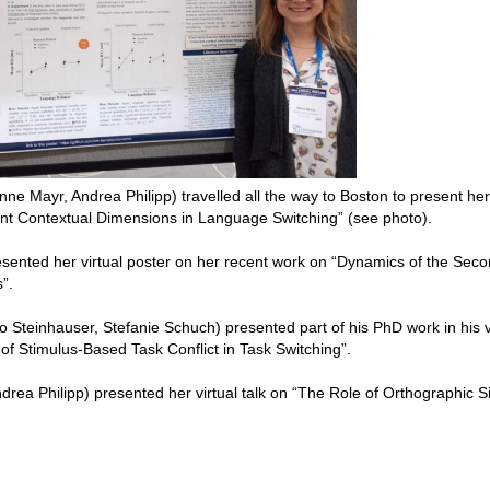
ne Mayr, Andrea Philipp) travelled all the way to Boston to present her
vant Contextual Dimensions in Language Switching” (see photo).
esented her virtual poster on her recent work on “Dynamics of the Sec
”.
 Steinhauser, Stefanie Schuch) presented part of his PhD work in his v
s of Stimulus-Based Task Conflict in Task Switching”.
drea Philipp) presented her virtual talk on “The Role of Orthographic Si