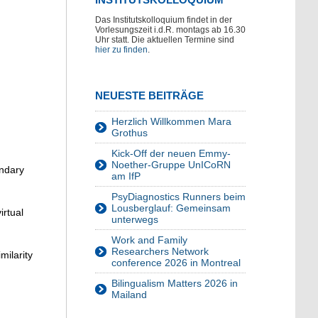
Das Institutskolloquium findet in der
Vorlesungszeit i.d.R. montags ab 16.30
Uhr statt. Die aktuellen Termine sind
hier zu finden
.
NEUESTE BEITRÄGE
Herzlich Willkommen Mara
Grothus
Kick-Off der neuen Emmy-
Noether-Gruppe UnICoRN
ondary
am IfP
PsyDiagnostics Runners beim
Lousberglauf: Gemeinsam
irtual
unterwegs
Work and Family
Researchers Network
milarity
conference 2026 in Montreal
Bilingualism Matters 2026 in
Mailand