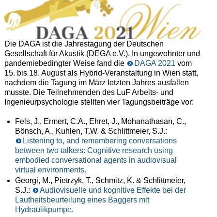
Die DAGA ist die Jahrestagung der Deutschen
Gesellschaft für Akustik (DEGA e.V.). In ungewohnter und
pandemiebedingter Weise fand die
DAGA 2021
vom
15. bis 18. August als Hybrid-Veranstaltung in Wien statt,
nachdem die Tagung im März letzten Jahres ausfallen
musste. Die Teilnehmenden des LuF Arbeits- und
Ingenieurpsychologie stellten vier Tagungsbeiträge vor:
Fels, J., Ermert, C.A., Ehret, J., Mohanathasan, C.,
Bönsch, A., Kuhlen, T.W. & Schlittmeier, S.J.:
Listening to, and remembering conversations
between two talkers: Cognitive research using
embodied conversational agents in audiovisual
virtual environments.
Georgi, M., Pietrzyk, T., Schmitz, K. & Schlittmeier,
S.J.:
Audiovisuelle und kognitive Effekte bei der
Lautheitsbeurteilung eines Baggers mit
Hydraulikpumpe.