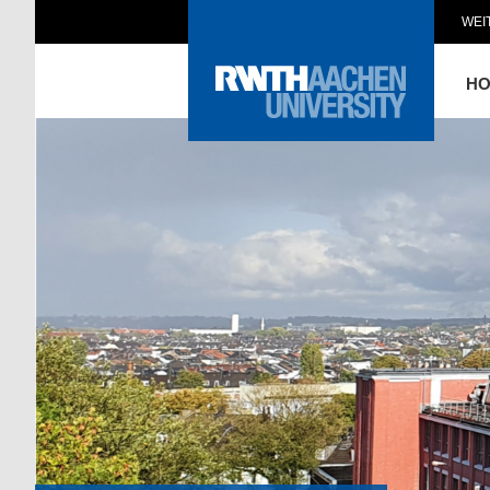
WEI
H