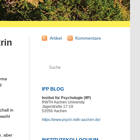
Artikel
Kommentare
rin
hema
d
IFP BLOG
Institut für Psychologie (IfP)
RWTH Aachen University
Jägerstraße 17-19
hall in
52056
Aachen
owohl
https://www.psych.rwth-aachen.de/
e, aber
INSTITUTSKOLLOQUIUM