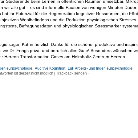
für Studierende beim Lernen in öffentlichen Räumen umsetzbar. Mikr
n wir alle gut – es sind informelle Pausen von wenigen Minuten Dauer.
s hat ihr Potenzial für die Regeneration kognitiver Ressourcen, die För
ubjektiven Wohlbefindens und die Reduktion physiologischen Stresses m
ungstests, Befragungsdaten und physiologischen Stressmarker systema
gie sagen Katrin herzlich Danke für die schöne, produktive und inspir
ir Dr. Frings privat und beruflich alles Gute! Besonders wünschen wir 
in der Hereon Transformation Cases am Helmholtz-Zentrum Hereon.
ngenieurpsychologie
,
Auditive Kognition
,
LuF Arbeits- und Ingenieurpsychologie
tworten ist derzeit nicht möglich | Trackback senden «