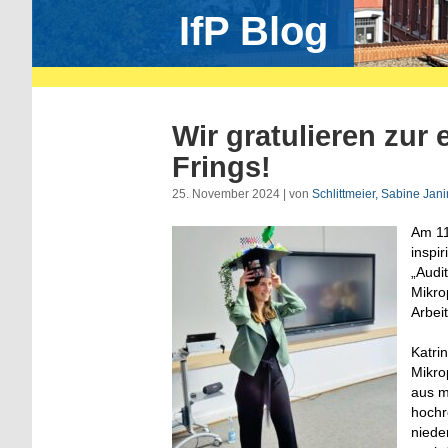
IfP Blog
Wir gratulieren zur 
Frings!
25. November 2024 | von
Schlittmeier, Sabine Jan
Am 11
inspi
„Audi
Mikro
Arbei
Katri
Mikro
aus m
hochr
niede