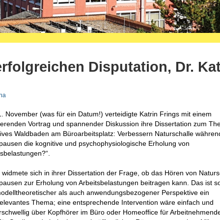
erfolgreichen Disputation, Dr. Kat
ina
. November (was für ein Datum!) verteidigte Katrin Frings mit einem
rierenden Vortrag und spannender Diskussion ihre Dissertation zum T
tives Waldbaden am Büroarbeitsplatz: Verbessern Naturschalle währen
pausen die kognitive und psychophysiologische Erholung von
tsbelastungen?“.
n widmete sich in ihrer Dissertation der Frage, ob das Hören von Natursc
pausen zur Erholung von Arbeitsbelastungen beitragen kann. Das ist s
odelltheoretischer als auch anwendungsbezogener Perspektive ein
elevantes Thema; eine entsprechende Intervention wäre einfach und
rschwellig über Kopfhörer im Büro oder Homeoffice für Arbeitnehmend