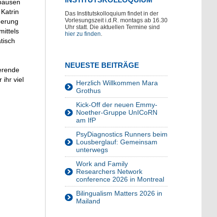
opausen
 Katrin
Das Institutskolloquium findet in der
Vorlesungszeit i.d.R. montags ab 16.30
derung
Uhr statt. Die aktuellen Termine sind
ittels
hier zu finden
.
tisch
NEUESTE BEITRÄGE
ierende
ihr viel
Herzlich Willkommen Mara
Grothus
Kick-Off der neuen Emmy-
Noether-Gruppe UnICoRN
am IfP
PsyDiagnostics Runners beim
Lousberglauf: Gemeinsam
unterwegs
Work and Family
Researchers Network
conference 2026 in Montreal
Bilingualism Matters 2026 in
Mailand