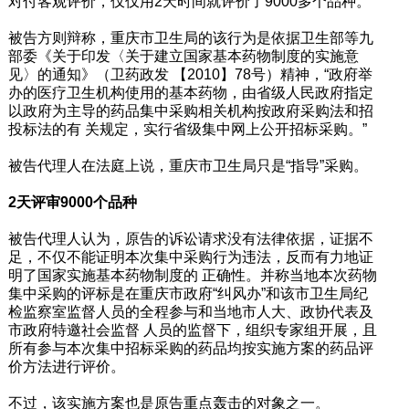
对付客观评价，仅仅用2天时间就评价了9000多个品种。”
被告方则辩称，重庆市卫生局的该行为是依据卫生部等九
部委《关于印发〈关于建立国家基本药物制度的实施意
见〉的通知》（卫药政发 【2010】78号）精神，“政府举
办的医疗卫生机构使用的基本药物，由省级人民政府指定
以政府为主导的药品集中采购相关机构按政府采购法和招
投标法的有 关规定，实行省级集中网上公开招标采购。”
被告代理人在法庭上说，重庆市卫生局只是“指导”采购。
2天评审9000个品种
被告代理人认为，原告的诉讼请求没有法律依据，证据不
足，不仅不能证明本次集中采购行为违法，反而有力地证
明了国家实施基本药物制度的 正确性。并称当地本次药物
集中采购的评标是在重庆市政府“纠风办”和该市卫生局纪
检监察室监督人员的全程参与和当地市人大、政协代表及
市政府特邀社会监督 人员的监督下，组织专家组开展，且
所有参与本次集中招标采购的药品均按实施方案的药品评
价方法进行评价。
不过，该实施方案也是原告重点轰击的对象之一。