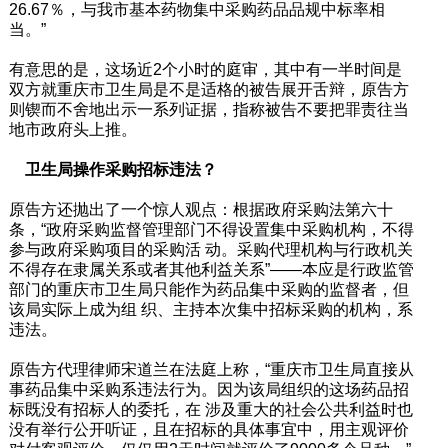
26.67％，与我市基本药物集中采购药品品规中标率相
当。”
有意思的是，这场近2个小时的庭审，其中有一半时间是
双方就重庆市卫生局是不是适格的被告展开舌辩，原告方
则锲而不舍地出示一系列证据，指称被告不要把罪责往当
地市政府头上推。
卫生局操作采购招标违法？
原告方还抛出了一个惊人观点：根据政府采购法第六十
条，“政府采购监督管理部门不得设置集中采购机构，不得
参与政府采购项目的采购活 动。采购代理机构与行政机关
不得存在隶属关系或者其他利益关系”——本应是行政监管
部门的重庆市卫生局只能作为药品集中采购的监督者，但
该局实际上成为组 织、主持本次集中招标采购的机构，系
违法。
原告方代理律师宋道兰在法庭上称，“重庆市卫生局直接从
事药品集中采购系违法行为。因为该局组织的这场药品招
标既没有招标人的委托，在 涉及重大的社会公共利益时也
没有举行公开听证，且在招标的具体事宜中，用主观评价