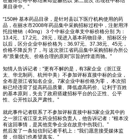
在最终公布中标结果却是赫然以“第二层次”出现在中标结
果目录中。”
“150种 基本药品目录，是针对县以下医疗机构使用的药
品，在丽水市2008年药品集中采购招标过程中，注射用泮
托拉锉钠（40mg）３个中标企业单支中标价格分别 为：
13.4元、17.2元、28元，现进入基本药物目录、招标区分
以后，区分企业中标价格为：36.97元、37.38元、45元，
价格不降反升了，与 这次浙江省药品集中采购招标办所公
布“质量优先、价格合理的原则”宗旨的悖道而驰。”
知情人告诉记者：“更有不解的是，有3家企业（浙江亚
太、华北制药、杭州中美）不参加评标直接中标的企业，
全布是浙江省知名企业。7家企业中标价格为零， 本次招
标已经违背了提高药品质量、降低虚高药价、让利于百姓
的基本原则，失去了政府搭建招标平台的公正性、公平
性、公开性以及严肃性。”
就此事件记者联系了不参加评标直接中标3家企业其中的
之一浙江省江亚太药业招标负责人，他告诉记者：“根本没
有这回事情，是其他竞争企业在故意中伤我们。”
然后发了一条短信到记者手机上：“我们愿意接受媒体监
督，但我们也希望真实。”