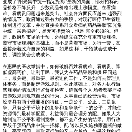
变成了“阳光集中统一指定招标”垄断的局面，部分招标药
品价格不降反升，少数药品价格出现上涨幅度。在看病
难、看病贵问题越来越突出、社会各方面反应越来 越强烈
的情况下，政府通过强有力的手段，对现行医疗卫生管理
体制进行改革，并对直接关系群众看病的药品采取“阳光集
中统一采购招标”，是无可指责的，也是 完全必须的。但
是，政府对市场的干预，必须建立在充分尊重市场规律、
遵守市场规则的基础上，而不是背着市场，另行一套，甚
至掺杂着政府自身的利益。如果这 样，干预就会变成干
扰，调控就会变成破坏。
在惠民的医改举措中，如何破解百姓看病难、看病贵、降
低虚高药价、让利于民，我认为在药品采购和供 应问题
上，最关键、最重要、最紧迫的工作，不是如何去管理具
体事务，而是制定游戏规则。在此基础上，对各方执行游
戏规则的情况进行监督和检查，确保每个入 场者都能严格
按游戏规则规范自己的行为、从事自己的经营活动。市场
经济具有两个最显著的特征，一是公平、公正，二是竞
争。只有公平环境下的竞争和竞争条件 下的公平，才能使
资源得到最科学配置、利益得到最合理分的配。如果人为
地制造不公平和遏制竞争，都不会产生好的结果。用行政
手段干预药品集中统一招标、配 送以及实施独家垄断的做
法，毫无疑问，是政府行为的又一次越位。如果这样的行