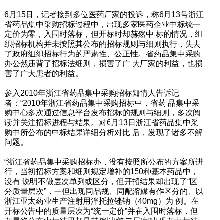
6月15日，记者接到多位医药厂家的投诉，称6月13号浙江
省药品集中采购招标过程中，出现多家医药企业中标统一
定价为零，入围时落标，但开标时却赫然中 标的情况，组
织招标机构并未按照其公布的招标规则与细则执行，失去
了政府组织招标行为的严肃性、公正性。省药品集中采购
办公然违背了招标法细则，损害了广 大厂家的利益，也损
害了广大患者的利益。
参入2010年浙江省药品集中采购招标知情人告诉记
者：“2010年浙江省药品集中采购招标中，省药 品集中采
购中心多次通过信息平台发布招标的规则与细则，多次阅
读并关注招标进程与结果。对6月13日浙江省药品集中采
购中所公布的中标结果详细分析对比 后，发现了诸多不解
问题。
“浙江省药品集中采购招标办，没有按照所公布的方案所进
行，当初招标方案和细则规定增补的150种基本药品中，
没有 说明不做层次单列或区分，但开招结果却出现了“区
分质量层次”，一但出现同品规、同配溶媒有作区分的、以
浙江亚太药业生产注射用泮托拉锉钠（40mg）为 例。在
开标公告中的质量层次为“统一定价”并在入围时落标，但