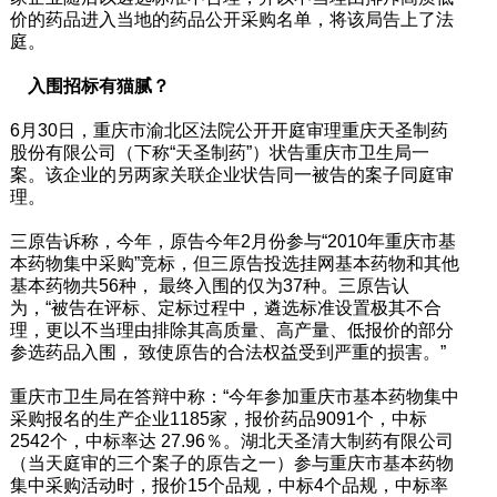
价的药品进入当地的药品公开采购名单，将该局告上了法
庭。
入围招标有猫腻？
6月30日，重庆市渝北区法院公开开庭审理重庆天圣制药
股份有限公司（下称“天圣制药”）状告重庆市卫生局一
案。该企业的另两家关联企业状告同一被告的案子同庭审
理。
三原告诉称，今年，原告今年2月份参与“2010年重庆市基
本药物集中采购”竞标，但三原告投选挂网基本药物和其他
基本药物共56种， 最终入围的仅为37种。三原告认
为，“被告在评标、定标过程中，遴选标准设置极其不合
理，更以不当理由排除其高质量、高产量、低报价的部分
参选药品入围， 致使原告的合法权益受到严重的损害。”
重庆市卫生局在答辩中称：“今年参加重庆市基本药物集中
采购报名的生产企业1185家，报价药品9091个，中标
2542个，中标率达 27.96％。湖北天圣清大制药有限公司
（当天庭审的三个案子的原告之一）参与重庆市基本药物
集中采购活动时，报价15个品规，中标4个品规，中标率