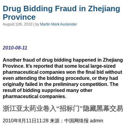
Drug Bidding Fraud in Zhejiang
Province
August 11th, 2010 | by
Martin Mark Auslender
2010-08-11
Another fraud of drug bidding happened in Zhejiang
Province. It’s reported that some local large-sized
pharmaceutical companies won the final bid without
even attending the bidding procedure, or they had
originally failed in the preliminary competition. The
result of bidding supprised many other
pharmaceutical companies.
浙江亚太药业卷入“招标门”隐藏黑幕交易
2010年8月11日11:28 来源：中国网络报 admin