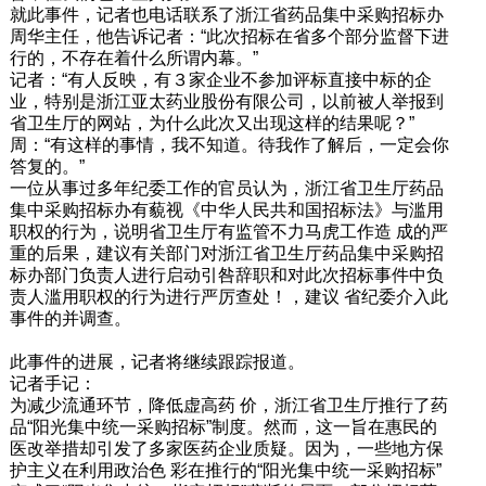
就此事件，记者也电话联系了浙江省药品集中采购招标办
周华主任，他告诉记者：“此次招标在省多个部分监督下进
行的，不存在着什么所谓内幕。”
记者：“有人反映，有３家企业不参加评标直接中标的企
业，特别是浙江亚太药业股份有限公司，以前被人举报到
省卫生厅的网站，为什么此次又出现这样的结果呢？”
周：“有这样的事情，我不知道。待我作了解后，一定会你
答复的。”
一位从事过多年纪委工作的官员认为，浙江省卫生厅药品
集中采购招标办有藐视《中华人民共和国招标法》与滥用
职权的行为，说明省卫生厅有监管不力马虎工作造 成的严
重的后果，建议有关部门对浙江省卫生厅药品集中采购招
标办部门负责人进行启动引咎辞职和对此次招标事件中负
责人滥用职权的行为进行严厉查处！，建议 省纪委介入此
事件的并调查。
此事件的进展，记者将继续跟踪报道。
记者手记：
为减少流通环节，降低虚高药 价，浙江省卫生厅推行了药
品“阳光集中统一采购招标”制度。然而，这一旨在惠民的
医改举措却引发了多家医药企业质疑。因为，一些地方保
护主义在利用政治色 彩在推行的“阳光集中统一采购招标”