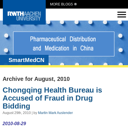
MORE BLOGS
SmartMedCN
Archive for August, 2010
Chongqing Health Bureau is
Accused of Fraud in Drug
Bidding
August 29th, 2010 | by
Martin Mark Auslender
2010-08-29