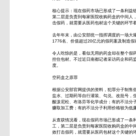
核心提示：现在假药市场已形成了一条利益
第二层是负责到每家医院收购药盒的中间人
击假药，就需要从医药包材这个关键的环节
去年年末，由公安部统一指挥调度的一场大规
1776名、价值超过20亿元的假药案及制造
令人吃惊的是，看似无用的药盒却在整个假
控住包材。不过近日南都记者采访药企和药
度。
空药盒之原罪
根据公安部官网提供的资料，犯罪分子制售
盐水、过期药等自行灌装、勾兑、改批号，
酸泼尼松、布洛芬等化学成分；有的不法分
赚取加工费；有的不法分子利用价格较为低
从查获情况看，现在假药市场已形成了一条
工，第二层是负责到每家医院收购药盒的中
效打击假药，就需要从医药包材这个关键的