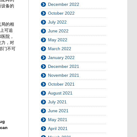
December 2022
新设备的
October 2022
July 2022
监局的相
网上可追
June 2022
和医院，
May 2022
吃力，对
部门不可
March 2022
January 2022
December 2021
November 2021
October 2021
August 2021
July 2021
June 2021
May 2021
rug
 can
April 2021