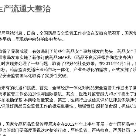
生产流通大整治
理局网站消息，日前，全国药品安全监管工作会议在安徽合肥召开，国家
总体平稳，呈现稳中向好的良好势头。
作取得了显著成绩，有效遏制了前些年药品安全事故频发的势头，药品安全
，国家局发布实施了新修订的药品GMP和《药品不良反应报告和监测办法》
时发现并处理了一些问题，取得了很好的社会效果。在2011年4月1日，
目标。药品监管更适应医药市场一体化、产业全球化的需求，正式实施了
品安全监管国际化取得了实质性突破。
所未有的机遇和挑战。首先，全球经济一体化对药品安全监管工作提出了
就要求监管工作必须加快与国际接轨。其次，医改对监管能力和水平提出了
不扣地确保基 本药物质量安全。第三，医药行业诚信意识和法律意识淡薄
认识做好药品安全监管工作的极端重要性，增强责任 感和使命感，抓住机
，国家食品药品监督管理局决定在2012年年上半年开展一次全国药品生
药品监管部门要高度重视这次整治行动，严格监管、严格检查、严厉处罚，