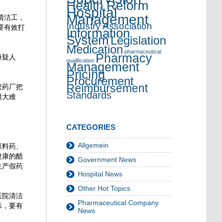
Health Reform
Hospital
Management
清洁工，
Industry Association
要有效打
Information
System
Legislation
Medication
pharmaceutical
Pharmacy
嫌疑人
qualification
Management
Pricing
Procurement
Reimbursement
议药厂把
Standards
很大难
CATEGORIES
Allgemein
原料药、
健康的醋
Government News
生产假药
Hospital News
Other Hot Topics
医院清洁
Pharmaceutical Company
示，要有
News