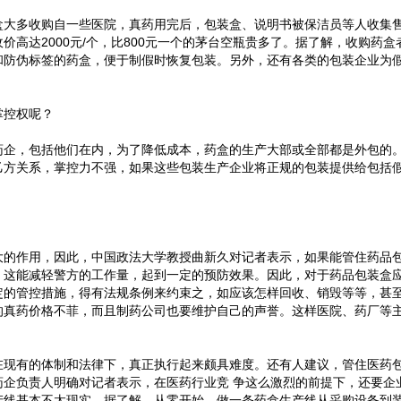
盒大多收购自一些医院，真药用完后，包装盒、说明书被保洁员等人收集
高达2000元/个，比800元一个的茅台空瓶贵多了。据了解，收购药盒
和防伪标签的药盒，便于制假时恢复包装。另外，还有各类的包装企业为
掌控权呢？
药企，包括他们在内，为了降低成本，药盒的生产大部或全部都是外包的
乙方关系，掌控力不强，如果这些包装生产企业将正规的包装提供给包括
大的作用，因此，中国政法大学教授曲新久对记者表示，如果能管住药品
，这能减轻警方的工作量，起到一定的预防效果。因此，对于药品包装盒
定的管控措施，得有法规条例来约束之，如应该怎样回收、销毁等等，甚
的真药价格不菲，而且制药公司也要维护自己的声誉。这样医院、药厂等
。
在现有的体制和法律下，真正执行起来颇具难度。还有人建议，管住医药
药企负责人明确对记者表示，在医药行业竞 争这么激烈的前提下，还要企
产线基本不太现实。据了解，从零开始，做一条药盒生产线从采购设备到