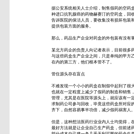
据公安系统相关人士介绍，制售假药的空药
种进口抗乳腺癌的药物赫赛汀的空药盒，回收价
告诉医院的保洁人员，要收集没有损坏包装
提供包装方面的服务。
那么，药品生产企业对药盒的外包装有没有
某北方药企的负责人向记者表示，目前很多
与这些药盒生产企业之间，只是单纯的甲方
在内的第三方，他们根本管不了。
管住源头存在盲点
不难发现一个小小的药盒在制假中起到了很
也就在一定程度上减少了假药的制造和销售
管理，尤其是在医院等源头上，就应该有一
求制药公司参与回收，毕竟这些药盒所对应
齐下，自然容易事半功倍，减少假药祸害人
但是，这种想法医药行业业内人士均觉得，
最好方法就是让企业自己生产药盒，但前述
部分成本自己建一条几乎无利可图的药盒生