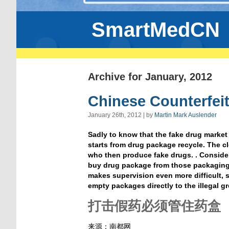
SmartMedCN
Archive for January, 2012
Chinese Counterfei
January 26th, 2012 | by
Martin Mark Auslender
Sadly to know that the fake drug market
starts from drug package recycle. The c
who then produce fake drugs. . Conside
buy drug package from those packaging 
makes supervision even more difficult, s
empty packages directly to the illegal g
打击假药必须管住药盒
来源：南都网