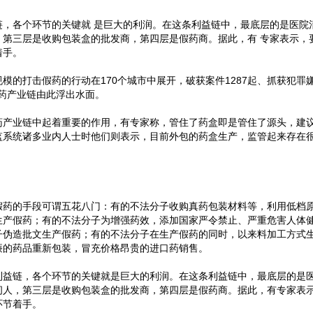
链，各个环节的关键就 是巨大的利润。在这条利益链中，最底层的是医院
，第三层是收购包装盒的批发商，第四层是假药商。据此，有 专家表示，
着手。
模的打击假药的行动在170个城市中展开，破获案件1287起、抓获犯罪
假药产业链由此浮出水面。
药产业链中起着重要的作用，有专家称，管住了药盒即是管住了源头，建
监系统诸多业内人士时他们则表示，目前外包的药盒生产，监管起来存在
假药的手段可谓五花八门：有的不法分子收购真药包装材料等，利用低档
生产假药；有的不法分子为增强药效，添加国家严令禁止、严重危害人体
子伪造批文生产假药；有的不法分子在生产假药的同时，以来料加工方式
廉的药品重新包装，冒充价格昂贵的进口药销售。
利益链，各个环节的关键就是巨大的利润。在这条利益链中，最底层的是
间人，第三层是收购包装盒的批发商，第四层是假药商。据此，有专家表
环节着手。