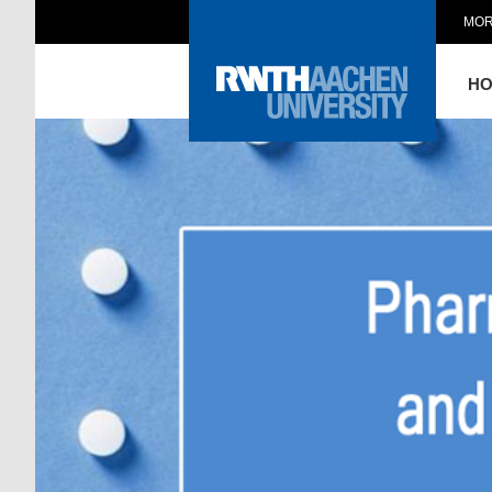
MOR
H