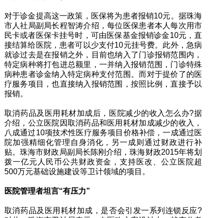
对于诊金提高这一政策，医保将为患者报销10元。据珠海
市人社局副局长程智涛介绍，每位医保患者本人每次用市
民卡或者医保卡挂号时，可由医保基金报销诊金10元，直
接结算给医院，患者可以少支付10元挂号费。此外，急病
就诊过去是在报销之外，目前也纳入了门诊报销范围内，
特定病种将打包进总额里，一并纳入报销范围，门诊特殊
病种患者诊金纳入特定病种支付范围。而对于提价了的医
疗服务项目，也直接纳入报销范围，按照比例，直接予以
报销。
取消药品及医用耗材加成后，医院减少的收入怎么办?据
介绍，公立医院因取消药品和医用耗材加成减少的收入，
八成通过10项技术性医疗服务项目价格补偿，一成通过医
院加强精细化管理自身消化，另一成则通过财政进行补
贴。珠海市财政局副局长陈刚介绍，珠海财政2015年将划
拨一亿元人民币公共财政资金，支持医改、公立医院超
500万元基础设施建设等卫计领域的项目。
医院管理者坦言“有压力”
取消药品及医用耗材加成，是否会引发一系列连锁反应?