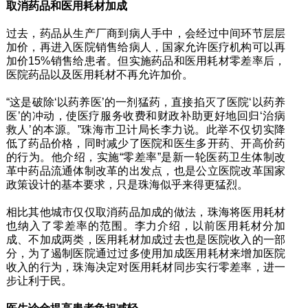
取消药品和医用耗材加成
过去，药品从生产厂商到病人手中，会经过中间环节层层
加价，再进入医院销售给病人，国家允许医疗机构可以再
加价15%销售给患者。但实施药品和医用耗材零差率后，
医院药品以及医用耗材不再允许加价。
“这是破除‘以药养医’的一剂猛药，直接掐灭了医院‘以药养
医’的冲动，使医疗服务收费和财政补助更好地回归‘治病
救人’的本源。”珠海市卫计局长李力说。此举不仅切实降
低了药品价格，同时减少了医院和医生多开药、开高价药
的行为。他介绍，实施“零差率”是新一轮医药卫生体制改
革中药品流通体制改革的出发点，也是公立医院改革国家
政策设计的基本要求，只是珠海似乎来得更猛烈。
相比其他城市仅仅取消药品加成的做法，珠海将医用耗材
也纳入了零差率的范围。李力介绍，以前医用耗材分加
成、不加成两类，医用耗材加成过去也是医院收入的一部
分，为了遏制医院通过过多使用加成医用耗材来增加医院
收入的行为，珠海决定对医用耗材同步实行零差率，进一
步让利于民。