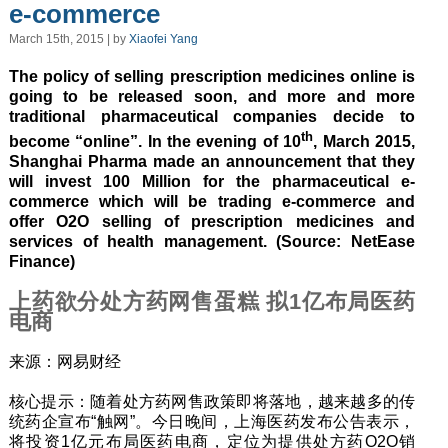
e-commerce
March 15th, 2015 | by
Xiaofei Yang
The policy of selling prescription medicines online is
going to be released soon, and more and more
traditional pharmaceutical companies decide to
th
become “online”. In the evening of 10
, March 2015,
Shanghai Pharma made an announcement that they
will invest 100 Million for the pharmaceutical e-
commerce which will be trading e-commerce and
offer O2O selling of prescription medicines and
services of health management. (Source: NetEase
Finance)
上药欲分处方药网售蛋糕 拟1亿布局医药
电商
来源：网易财经
核心提示：随着处方药网售政策即将落地，越来越多的传
统药企宣布“触网”。今日晚间，上海医药发布公告表示，
将投资1亿元布局医药电商，定位为提供处方药O2O销