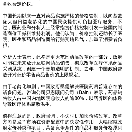
务收费定价权。
中国长期以来一直对药品实施严格的价格管制，以向基数
庞大但日益老龄化的中国民众提供可负担医疗服务。不
过，医药业和分析人士经常指责价格控制引发一些国内制
造商偷工减料维持利润。他们认为，价格控制还助长了医
院、医生和药品制造商的行贿受贿风气，加重了消费者负
担。
分析人士表示，此举是更大范围药品改革的一部分，政府
可能在未来放开互联网药品销售，彻底改革医疗体系药品
采购系统，创建一个更加透明的机制。去年，中国政府曾
放开对低价零售药品售价的上限规定。
由于老龄化加剧，中国政府亟需解决医院药房普遍存在的
诸多问题。咨询公司贝恩顾问公司（Bain）表示，药品销
售收入占中国内地医院总收入的逾80%，以药养医的体质
导致医疗体系腐败滋生。
值得注意的是，政府强调，不失时机加快价格改革。改革
方向是发挥市场在资源配置中的决定性作用，大幅缩减政
府定价种类和项目，具备竞争条件的商品和服务价格原则