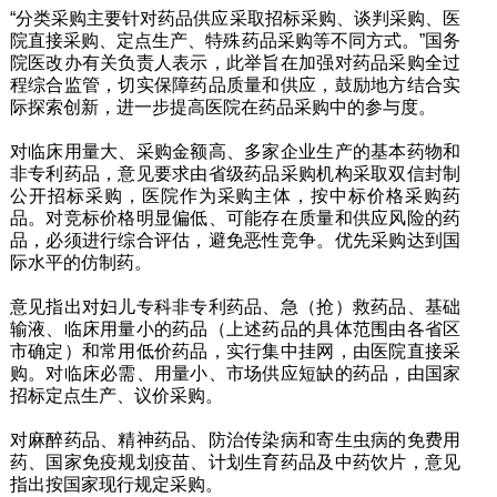
“分类采购主要针对药品供应采取招标采购、谈判采购、医
院直接采购、定点生产、特殊药品采购等不同方式。”国务
院医改办有关负责人表示，此举旨在加强对药品采购全过
程综合监管，切实保障药品质量和供应，鼓励地方结合实
际探索创新，进一步提高医院在药品采购中的参与度。
对临床用量大、采购金额高、多家企业生产的基本药物和
非专利药品，意见要求由省级药品采购机构采取双信封制
公开招标采购，医院作为采购主体，按中标价格采购药
品。对竞标价格明显偏低、可能存在质量和供应风险的药
品，必须进行综合评估，避免恶性竞争。优先采购达到国
际水平的仿制药。
意见指出对妇儿专科非专利药品、急（抢）救药品、基础
输液、临床用量小的药品（上述药品的具体范围由各省区
市确定）和常用低价药品，实行集中挂网，由医院直接采
购。对临床必需、用量小、市场供应短缺的药品，由国家
招标定点生产、议价采购。
对麻醉药品、精神药品、防治传染病和寄生虫病的免费用
药、国家免疫规划疫苗、计划生育药品及中药饮片，意见
指出按国家现行规定采购。