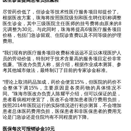
医生诊金提高患者负担减轻
尽管药价低了，但诊金等技术性医疗服务项目却提价了。
根据医改方案，珠海将按照医院级别和医生聘任职称调整
医生诊金，其中三级医院主任医师的挂号费将由原来的8
元调整为30元。与此同时，珠海将提高6项医疗服务项目
价格，包括门急诊留观、住院诊查费以及不同等级的护理
费用。
“我们现有的医疗服务项目收费标准远远不足以体现医护人
员的劳动价值，特别对于技术含量高的服务项目定价非常
低廉。”医改办负责人称，据介绍，根据作业成本测算、参
考其他城市做法，最终制订了目前的专家诊金标准。
“理论上取消药品加成，药价会便宜15%，但医院的药价不
会整体下调15%，主要原因是各类药物的具体情况不
同。”珠海市医改办负责人陈耀平介绍，但可以保证的是，
患者看病相对便宜了，医改不会增加患者医疗费用负担，
按照2014年医院运行的实际情况进行初步测算，不会增加
患者总体医药费用负担，医保患者和非医保患者的费用无
论是门急诊还是住院均有不同程度的下降。
医保每次可报销诊金10元