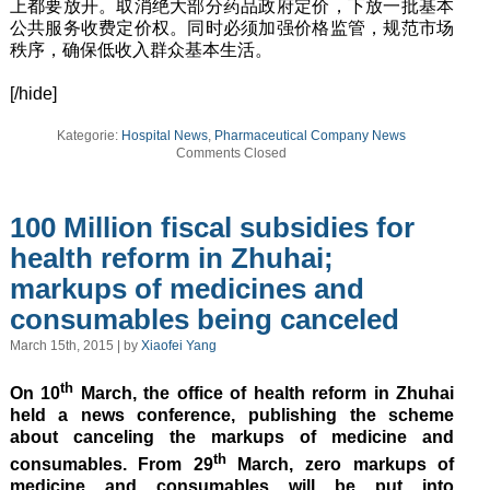
上都要放开。取消绝大部分药品政府定价，下放一批基本
公共服务收费定价权。同时必须加强价格监管，规范市场
秩序，确保低收入群众基本生活。
[/hide]
Kategorie:
Hospital News
,
Pharmaceutical Company News
Comments Closed
100 Million fiscal subsidies for
health reform in Zhuhai;
markups of medicines and
consumables being canceled
March 15th, 2015 | by
Xiaofei Yang
th
On 10
March, the office of health reform in Zhuhai
held a news conference, publishing the scheme
about canceling the markups of medicine and
th
consumables. From 29
March, zero markups of
medicine and consumables will be put into