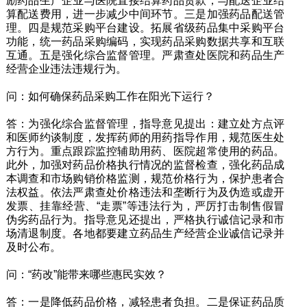
励药品生产企业与医院直接结算药品货款，与配送企业结
算配送费用，进一步减少中间环节。三是加强药品配送管
理。四是规范采购平台建设。拓展省级药品集中采购平台
功能，统一药品采购编码，实现药品采购数据共享和互联
互通。五是强化综合监督管理。严肃查处医院和药品生产
经营企业违法违规行为。
问：如何确保药品采购工作在阳光下运行？
答：为强化综合监督管理，指导意见提出：建立处方点评
和医师约谈制度，发挥药师的用药指导作用，规范医生处
方行为。重点跟踪监控辅助用药、医院超常使用的药品。
此外，加强对药品价格执行情况的监督检查，强化药品成
本调查和市场购销价格监测，规范价格行为，保护患者合
法权益。依法严肃查处价格违法和垄断行为及伪造或虚开
发票、挂靠经营、“走票”等违法行为，严厉打击制售假冒
伪劣药品行为。指导意见还提出，严格执行诚信记录和市
场清退制度。各地都要建立药品生产经营企业诚信记录并
及时公布。
问：“药改”能带来哪些惠民实效？
答：一是降低药品价格，减轻患者负担。二是保证药品质