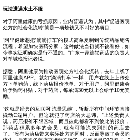
玩法遭遇水土不服
对于阿里健康的亏损原因，业内普遍认为，其中“促进医院
处方的社会化流转”就是一项烧钱又不叫好的项目。
“阿里健康想把‘滴滴打车’的模式简单复制到传统药品销售
流程，希望加快医药分家，这种做法当初就不被看好，如
今事实证明确实是行不通的。”广东一家连锁药店的负责人
对羊城晚报记者说。
据悉，阿里健康为推动医院处方社会化流转，去年上线了
阿里健康APP。就如“滴滴打车”一样，用户在线上上传处
方下单购药，线下药店报价抢单。对于用户，阿里健康会
给予购药补贴，对于药店，每单满30元以上会给予10元奖
励。
“这就是经典的互联网‘流量思维’，斩断所有中间环节直接
撬动C端用户。但这就犯了药店的大忌讳。”上述负责人
说，药店报价不限区域，而且彼此都看不到彼此的报价，
那药店积累多年的会员，就有可能流失到别的药店去
了。“没有为药店带来实际处方的同时，反而导致了会员的