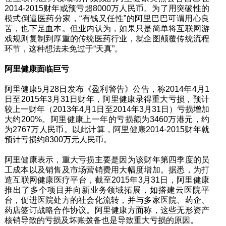
2014-2015财年或预亏超8000万人民币。为了用突破性的
模式倒逼医药分家，“有钱又任性”的阿里巴巴可谓用心良
苦，也下足血本。但业内认为，如果只是简单将互联网游
戏规则复制到厚重的传统医药行业，就企图颠覆传统流程
环节，这种想法未免过于“天真”。
阿里健康面临巨亏
阿里健康5月28日发布《盈利警告》公告，称2014年4月1
日至2015年3月31日财年，阿里健康录得重大亏损，预计
较上一财年（2013年4月1日至2014年3月31日）亏损增加
大约200%。阿里健康上一年的亏损额为3460万港元，约
为2767万人民币。以此计算，阿里健康2014-2015财年就
预计亏损约8300万元人民币。
阿里健康表示，重大亏损主要是因为该财年第四季度的员
工成本以及销售及市场营销费用大幅度增加。据悉，为打
造互联网健康医疗平台，截至2015年3月31日，阿里健康
推出了多个项目并向新业务领域拓展，如搭建云医院平
台，促进医院处方的社会化流转，并与多家医院、药企、
药店签订战略合作协议。阿里健康方面称，这些无形资产
核销导致的亏损及坏账拨备也是导致重大亏损的原因。