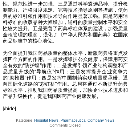
性、规范性进一步加强。三是通过科学遴选品种、提升检
测能力、严格限度规定、完善技术指导原则等措施，使药
典的标准引领作用和技术导向作用显著加强。四是药用辅
料标准的收载品种大幅增加，辅料的质量控制水平和安全
性较大提升。五是完善了药典标准体系的建设，加强质量
全程管理的理念，强化了《中华人民共和国药典》在国家
药品标准中的核心地位。
为全面提升我国药品质量的整体水平，新版药典将重点发
挥四个方面的作用。一是发挥维护公众健康，保障用药安
全有效的“防护墙”作用；二是发挥引领产业结构调整和产
品质量升级的“导航仪”作用；三是发挥提升企业竞争力
的“助推器”作用；四是发挥中国制药实现质量硬承诺、通
向国际化道路的“彩虹桥”作用。总局将通过不断提升药典
标准水平，推动我国药品质量提高，加快企业技术进步和
产品升级换代，促进我国医药产业健康发展。
[/hide]
Kategorie:
Hospital News
,
Pharmaceutical Company News
Comments Closed