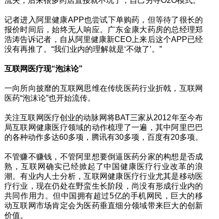
流失，后来很多药店直接就不玩了，自己另寻O2O模式。”
记者进入阿里健康APP也尝试下单购药，但等待了很长的
报价时间后，始终无人响应。广东金康大药房的总经理郑
浩涛告诉记者，自从阿里健康新CEO上来后这个APP已经
没有再推了。“我们业内的理解就是‘不做了’。”
互联网医疗现“泡沫论”
一向所向披靡的互联网思维在传统医药行业折戟，互联网
医药“泡沫论”也开始流传。
关注互联网医疗创业的动脉网将BAT三家从2012年至今布
局互联网健康医疗领域的动作梳理了一遍，其中阿里巴巴
的各种动作多达60多项，腾讯有30多项，百度有20多项。
不管赚不赚钱，不管阿里想要倒逼医药分家的构想是否成
熟，互联网确实已经掀起了中国健康医疗行业改革的浪
潮。有业内人士分析，互联网健康医疗行业尤其是移动医
疗行业，现在仍处在野蛮生长阶段，尚没有形成行业内的
共同作用力。但中国拥有超过5亿的手机网民，巨大的移
动互联网市场肯定会为医药垂直细分领域带来巨大的创新
价值。