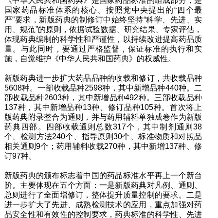
《中华人民共和国药典》是国家药品标准的组成部分，是
国家药品标准体系的核心。按照党中央提出的“四个最
严”要求，新版药典的制修订中始终坚持“科学、先进、实
用、规范”的原则，依据试验数据、研究结果、专家评估，
体现药典编制的科学性和严谨性，以持续改进提高药品质
量。与此同时，要通过严格监督，保证标准的执行和实
施，自觉维护《中华人民共和国药典》的权威性。
新版药典进一步扩大药品品种的收载和修订，共收载品种
5608种。一部收载品种2598种，其中新增品种440种。二
部收载品种2603种，其中新增品种492种。三部收载品种
137种，其中新增品种13种、修订品种105种。首次将上
版药典附录整合为通则，并与药用辅料单独成卷作为新版
药典四部。四部收载通则总数317个，其中制剂通则38
个、检测方法240个、指导原则30个、标准物质和对照品
相关通则9个；药用辅料收载270种，其中新增137种、修
订97种。
新版药典的颁布标志着中国的药品标准水平再上一个新台
阶。主要体现在五个方面：一是新版药典对凡例、通则、
总则进行了全面增修订，整体提升质量控制的要求。二是
进一步扩大了先进、成熟检测技术的应用，重点加强对药
品安全性和有效性的控制要求，药典标准的科学性、先进