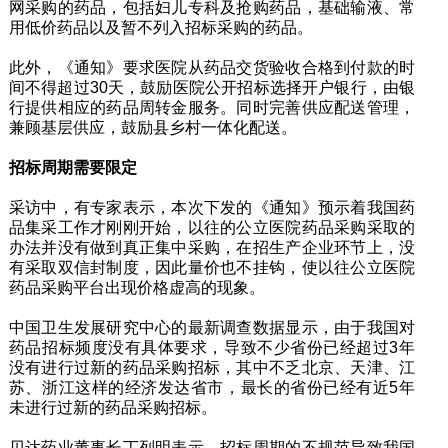
网采购的药品，包括妇儿专科及抢购药品，基础输液、常
用低价药品以及暂不列入招标采购的药品。
此外，《通知》要求医院从药品交货验收合格到付款的时
间不得超过30天，鼓励医院公开招标选择开户银行，由银
行提供相应的药品周转金服务。同时完善供应配送管理，
兼顾基层供应，鼓励县乡村一体化配送。
招标周期需要限定
采访中，有专家表示，本次下发的《通知》预示着我国药
品集采工作才刚刚开始，以往的公立医院药品采购采取的
办法并没有做到真正集中采购，在招生产企业环节上，没
有采取双信封制度，因此量价也不挂钩，使以往公立医院
药品采购平台出现价格虚高的现象。
中国卫生发展研究中心的最新调查数据显示，由于我国对
药品招标频度没有具体要求，导致不少省份已经超过3年
没有进行过新的药品采购招标，其中不乏北京、天津、江
苏、浙江这样的经济发达省市，最长的省份已经有近5年
未进行过新的药品采购招标。
贝达药业董事长丁列明表示，招标周期的不规范导致我国