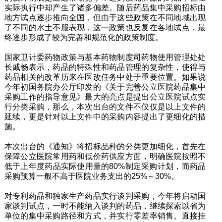
实际执行中却产生了诸多偏差。随后药品集中采购招标由
地方试点逐步推向全国，但由于这些政策在不同地域出现
了不同的水土不服表现，这一政策也反复在各地试点，最
终逐步形成了较为完善和规范化的政策制度。
国家卫计委药物政策与基本药物制度司药物使用管理处处
长戚畅表示，药品的特殊性和药品管理的复杂性，使得与
药品相关的改革历来在医改任务中处于重要位置。如果说
今年初国务院办公厅印发的《关于完善公立医院药品集中
采购工作的指导意见》最大的亮点是提出公立医院试点实
行分类采购，那么，本次出台的文件不仅仅是以上文件的
延续，更是针对以上文件中的采购内容提出了更细化的措
施。
本次出台的《通知》将招标品种的分类更加细化，首先在
保障公立医院常用药和低价药供应方面，明确医院按照不
低于上年度药品实际使用量的80%制定采购计划，而药品
采购预算一般不高于医院业务支出的25%～30%。
对专利药品和独家生产药品实行谈判采购，今年将启动国
家谈判试点，一时不能纳入谈判的药品，继续探索以省为
单位的集中采购路径和方式，并实行零差率销售。直接挂