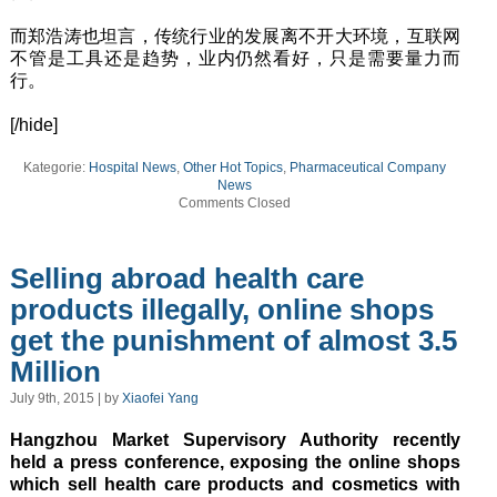
而郑浩涛也坦言，传统行业的发展离不开大环境，互联网
不管是工具还是趋势，业内仍然看好，只是需要量力而
行。
[/hide]
Kategorie:
Hospital News
,
Other Hot Topics
,
Pharmaceutical Company
News
Comments Closed
Selling abroad health care
products illegally, online shops
get the punishment of almost 3.5
Million
July 9th, 2015 | by
Xiaofei Yang
Hangzhou Market Supervisory Authority recently
held a press conference, exposing the online shops
which sell health care products and cosmetics with