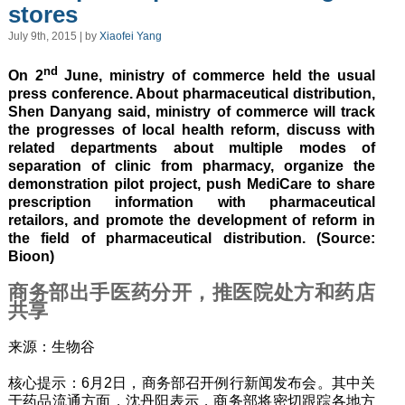
stores
July 9th, 2015 | by
Xiaofei Yang
nd
On 2
June, ministry of commerce held the usual
press conference. About pharmaceutical distribution,
Shen Danyang said, ministry of commerce will track
the progresses of local health reform, discuss with
related departments about multiple modes of
separation of clinic from pharmacy, organize the
demonstration pilot project, push MediCare to share
prescription information with pharmaceutical
retailors, and promote the development of reform in
the field of pharmaceutical distribution. (Source:
Bioon)
商务部出手医药分开，推医院处方和药店
共享
来源：生物谷
核心提示：6月2日，商务部召开例行新闻发布会。其中关
于药品流通方面，沈丹阳表示，商务部将密切跟踪各地方