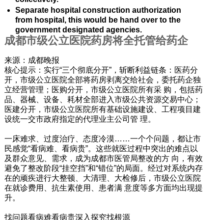
Separate hospital construction authorization
from hospital, this would be hand over to the
government designated agencies.
成都市级公立医院药房将全托管给药企
来源：成都晚报
核心提示：实行“三个彻底分开”，斩断利益链条：医药分
开，市级公立医院全部将药房剥离交给社会，委托药企独
立经营管理；医购分开，市级公立医院所有采 购，包括药
品、器械、设备、耗材全部进入市级公共资源交易中心；
医建分开，市级公立医院所有基础设施建设、工程项目建
设统一交市政府指定的代理业主公司管 理。
一床难求、过度治疗、态度冷漠……一个个问题，都让市
民感觉“看病难、看病贵”。这些就医过程中突出的难点以
及群众意见、需求，成为成都市医管局整改的方 向，有效
避免了整改阶段“挂空挡”和“错位”的局面。经过对系统内存
在的顽疾进行大整顿、大清理、大检修后，市级公立医院
在就诊费用、抗生素使用、患者满 意度等多方面均出现提
升。
找问题看病难看病贵深入探究找根源