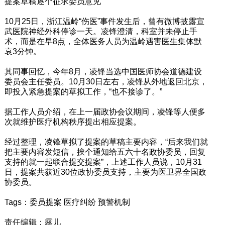
提案草稿逐个征求委员意见
10月25日，浙江温岭“伤医”事件发生后，曾有微博披露宣
武医院神经外科停诊一天。凌锋澄清，科室并未停止手
术，而是在早8点，全体医务人员为温岭遇害医生集体默
哀3分钟。
其同事回忆，今年8月，凌锋当选中国医师协会道德建设
委员会主任委员。10月30日左右，凌锋从外地返回北京，
即投入紧急提案的草拟工作，“也不接诊了。”
据工作人员介绍，在上一届政协会议期间，凌锋等人便多
次就维护医疗机构秩序提出相应提案。
经过整理，凌锋草拟了提案的草稿主要内容，“后来我们就
把主要内容发短信，挨个通知给五六十名政协委员，回复
支持的就一起联合提交提案”，上述工作人员说，10月31
日，提案共获近30位政协委员支持，主要为医卫界全国政
协委员。
Tags：委员提案 医疗纠纷 预警机制
责任编辑：露儿