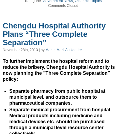
Kategorie:
Government News
,
Other Hot Topics
Comments Closed
Chengdu Hospital Authority
Plans “Three Complete
Separation”
November 28th, 2013 | by
Martin Mark Auslender
To further implement the hospital reform and to
reduce the bribery, Chengdu Hospital Authority is
now planning the “Three Complete Separation”
policy:
Separate pharmacy from public hospital at
municipal level, and outsource them to
pharmaceutical companies.
Separate medical procurement from hospital.
Medical products including medicine and
medical devices etc. should be purchased
through a municipal level resource center
collectively.