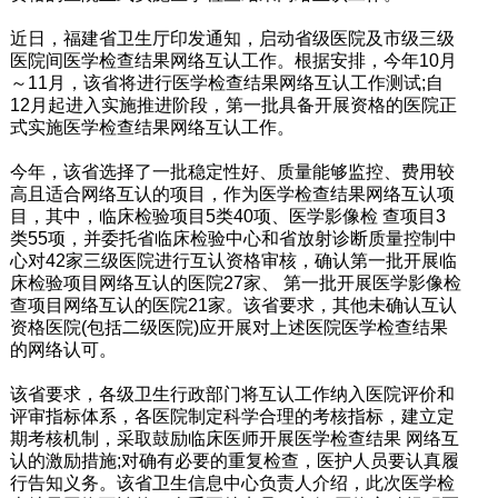
近日，福建省卫生厅印发通知，启动省级医院及市级三级
医院间医学检查结果网络互认工作。根据安排，今年10月
～11月，该省将进行医学检查结果网络互认工作测试;自
12月起进入实施推进阶段，第一批具备开展资格的医院正
式实施医学检查结果网络互认工作。
今年，该省选择了一批稳定性好、质量能够监控、费用较
高且适合网络互认的项目，作为医学检查结果网络互认项
目，其中，临床检验项目5类40项、医学影像检 查项目3
类55项，并委托省临床检验中心和省放射诊断质量控制中
心对42家三级医院进行互认资格审核，确认第一批开展临
床检验项目网络互认的医院27家、 第一批开展医学影像检
查项目网络互认的医院21家。该省要求，其他未确认互认
资格医院(包括二级医院)应开展对上述医院医学检查结果
的网络认可。
该省要求，各级卫生行政部门将互认工作纳入医院评价和
评审指标体系，各医院制定科学合理的考核指标，建立定
期考核机制，采取鼓励临床医师开展医学检查结果 网络互
认的激励措施;对确有必要的重复检查，医护人员要认真履
行告知义务。该省卫生信息中心负责人介绍，此次医学检