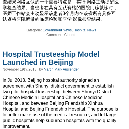
查结果网络互认的一个重要特点是，实行 网络主动提醒医
学检查结果。当患者在具有互认资格的医院门诊就诊时，
医师工作站会主动显示该患者3个月内在该省所有具备互
认资格医院所做的临床检验和医学 影像检查结果。
Kategorie:
Government News
,
Hospital News
Comments Closed
Hospital Trusteeship Model
Launched in Beijing
November 19th, 2013 | by
Martin Mark Auslender
In Jul 2013, Beijing hospital authority signed an
agreement with Shunyi district government to establish
two pilot hospital trusteeship: between Shunyi District
Chinese Medicin Hospital and Chinese Medicine
Hospital, and between Beijing Friendship Xinhua
Hospital and Beijing Friendship Hospital. The purpose is
to better make use of the medical resource, and let large
public hospitals help suburban hospitals with the quality
improvement.