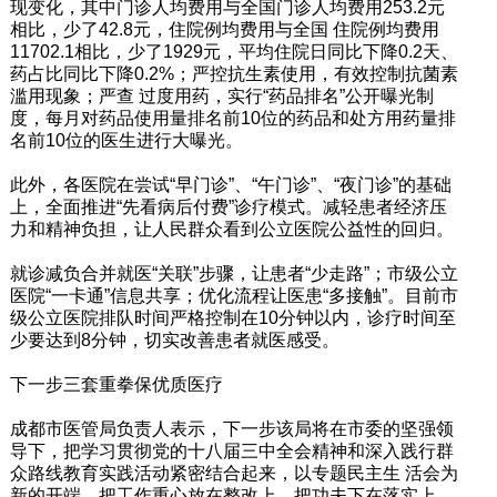
现变化，其中门诊人均费用与全国门诊人均费用253.2元
相比，少了42.8元，住院例均费用与全国 住院例均费用
11702.1相比，少了1929元，平均住院日同比下降0.2天、
药占比同比下降0.2%；严控抗生素使用，有效控制抗菌素
滥用现象；严查 过度用药，实行“药品排名”公开曝光制
度，每月对药品使用量排名前10位的药品和处方用药量排
名前10位的医生进行大曝光。
此外，各医院在尝试“早门诊”、“午门诊”、“夜门诊”的基础
上，全面推进“先看病后付费”诊疗模式。减轻患者经济压
力和精神负担，让人民群众看到公立医院公益性的回归。
就诊减负合并就医“关联”步骤，让患者“少走路”；市级公立
医院“一卡通”信息共享；优化流程让医患“多接触”。目前市
级公立医院排队时间严格控制在10分钟以内，诊疗时间至
少要达到8分钟，切实改善患者就医感受。
下一步三套重拳保优质医疗
成都市医管局负责人表示，下一步该局将在市委的坚强领
导下，把学习贯彻党的十八届三中全会精神和深入践行群
众路线教育实践活动紧密结合起来，以专题民主生 活会为
新的开端，把工作重心放在整改上、把功夫下在落实上、