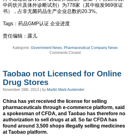
中药饮片及体外诊断试剂）为778家（其中核发969张证
书），占非无菌药品生产企业总数的20.3%。
Tags：药品GMP认证 企业进度
责任编辑：露儿
Kategorie:
Government News
,
Pharmaceutical Company News
Comments Closed
Taobao not Licensed for Online
Drug Stores
November 28th, 2013 | by
Martin Mark Auslender
China has yet received the license for selling
pharmaceuticals through e-commerce platform, said
a spokesman of CFDA, and Taobao has therefore no
authorization to sell drugs at all. So far CFDA has
found around 3,500 shops illegally selling medicines
at Taobao platform.