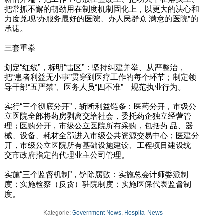
把常抓不懈的韧劲用在制度机制固化上，以更大的决心和
力度兑现“办服务最好的医院、办人民群众 满意的医院”的
承诺。
三套重拳
划定“红线”，标明“雷区”：坚持纠建并举、从严整治，
把“患者利益无小事”贯穿到医疗工作的每个环节；制定领
导干部“五严禁”、医务人员“四不准”；规范执业行为。
实行“三个彻底分开”，斩断利益链条：医药分开，市级公
立医院全部将药房剥离交给社会，委托药企独立经营管
理；医购分开，市级公立医院所有采购，包括药 品、器
械、设备、耗材全部进入市级公共资源交易中心；医建分
开，市级公立医院所有基础设施建设、工程项目建设统一
交市政府指定的代理业主公司管理。
实施“三个监督机制”，铲除腐败：实施总会计师委派制
度；实施检察（反贪）驻院制度；实施医保代表监督制
度。
Kategorie:
Government News
,
Hospital News