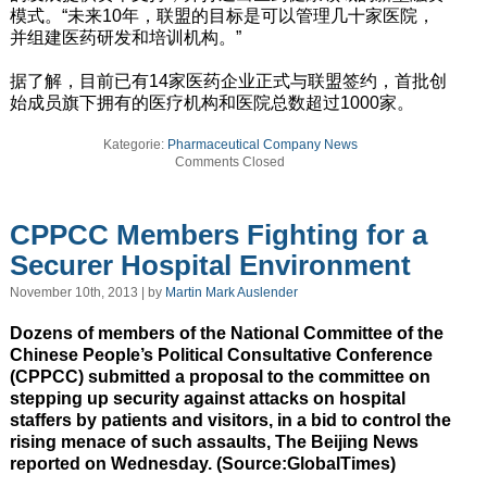
模式。“未来10年，联盟的目标是可以管理几十家医院，
并组建医药研发和培训机构。”
据了解，目前已有14家医药企业正式与联盟签约，首批创
始成员旗下拥有的医疗机构和医院总数超过1000家。
Kategorie:
Pharmaceutical Company News
Comments Closed
CPPCC Members Fighting for a
Securer Hospital Environment
November 10th, 2013 | by
Martin Mark Auslender
Dozens of members of the National Committee of the
Chinese People’s Political Consultative Conference
(CPPCC) submitted a proposal to the committee on
stepping up security against attacks on hospital
staffers by patients and visitors, in a bid to control the
rising menace of such assaults, The Beijing News
reported on Wednesday. (Source:GlobalTimes)