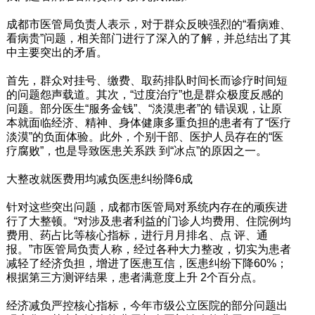
成都市医管局负责人表示，对于群众反映强烈的“看病难、
看病贵”问题，相关部门进行了深入的了解，并总结出了其
中主要突出的矛盾。
首先，群众对挂号、缴费、取药排队时间长而诊疗时间短
的问题怨声载道。其次，“过度治疗”也是群众极度反感的
问题。部分医生“服务金钱”、“淡漠患者”的 错误观，让原
本就面临经济、精神、身体健康多重负担的患者有了“医疗
淡漠”的负面体验。此外，个别干部、医护人员存在的“医
疗腐败”，也是导致医患关系跌 到“冰点”的原因之一。
大整改就医费用均减负医患纠纷降6成
针对这些突出问题，成都市医管局对系统内存在的顽疾进
行了大整顿。“对涉及患者利益的门诊人均费用、住院例均
费用、药占比等核心指标，进行月月排名、点 评、通
报。”市医管局负责人称，经过各种大力整改，切实为患者
减轻了经济负担，增进了医患互信，医患纠纷下降60%；
根据第三方测评结果，患者满意度上升 2个百分点。
经济减负严控核心指标，今年市级公立医院的部分问题出