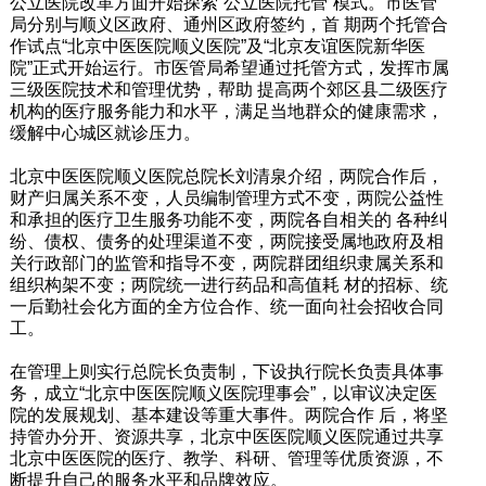
公立医院改革方面开始探索“公立医院托管”模式。市医管
局分别与顺义区政府、通州区政府签约，首 期两个托管合
作试点“北京中医医院顺义医院”及“北京友谊医院新华医
院”正式开始运行。市医管局希望通过托管方式，发挥市属
三级医院技术和管理优势，帮助 提高两个郊区县二级医疗
机构的医疗服务能力和水平，满足当地群众的健康需求，
缓解中心城区就诊压力。
北京中医医院顺义医院总院长刘清泉介绍，两院合作后，
财产归属关系不变，人员编制管理方式不变，两院公益性
和承担的医疗卫生服务功能不变，两院各自相关的 各种纠
纷、债权、债务的处理渠道不变，两院接受属地政府及相
关行政部门的监管和指导不变，两院群团组织隶属关系和
组织构架不变；两院统一进行药品和高值耗 材的招标、统
一后勤社会化方面的全方位合作、统一面向社会招收合同
工。
在管理上则实行总院长负责制，下设执行院长负责具体事
务，成立“北京中医医院顺义医院理事会”，以审议决定医
院的发展规划、基本建设等重大事件。两院合作 后，将坚
持管办分开、资源共享，北京中医医院顺义医院通过共享
北京中医医院的医疗、教学、科研、管理等优质资源，不
断提升自己的服务水平和品牌效应。