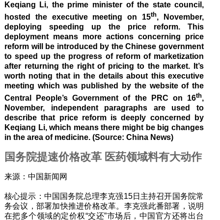
Keqiang Li, the prime minister of the state council,
th
hosted the executive meeting on 15
, November,
deploying speeding up the price reform. This
deployment means more actions concerning price
reform will be introduced by the Chinese government
to speed up the progress of reform of marketization
after returning the right of pricing to the market. It’s
worth noting that in the details about this executive
meeting which was published by the website of the
th
Central People’s Government of the PRC on 16
,
November, independent paragraphs are used to
describe that price reform is deeply concerned by
Keqiang Li, which means there might be big changes
in the area of medicine. (Source: China News)
国务院提速价格改革 医药领域料有大动作
来源：中国新闻网
核心提示：中国国务院总理李克强15日主持召开国务院常
务会议，部署加快推进价格改革。李克强此番部署，说明
在把多个领域的定价权“交还”市场后，中国官方还将出台