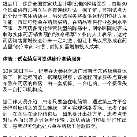
线启用，这是全国首家获卫计委批准的网络医院，首期30
个试点供市民与医生直接连线对话。据了解，首期试点大
部分设于实体药店中，另外该服务将提供远程打印处方单
功能，市民可凭单在药店买药。在药品零售行业盈利水平
下降，及药店多元化经营转型的阵痛中，网络医院能否成
刺激实体药店销售额的“救命稻草”？业内人士表示，这对
药店销售额增长会带来一定刺激，但让市民以后形成在药
店里“诊疗拿药”习惯，前期则需增加投入成本。
体验：试点药店可提供诊疗拿药服务
10月30日下午，记者在大参林药店广州南华东路店亲身体
验了一回远程问诊，据现场观察，该远程问诊服务点直接
布置在药店的角落，由一套桌椅、一台电脑、一个摄像头
及一台打印机构成。
据工作人员介绍，患者只要坐在电脑前，通过第三方平台
选择对应科室的医生连线，就可实现网络看病。记者了解
到，在医生在诊疗结束后，如果要开出处方单，患者点击
对话界面只需通过远程传输，就从药店打印机里打印出
来，患者即可凭此处方单在药店里付款取药。