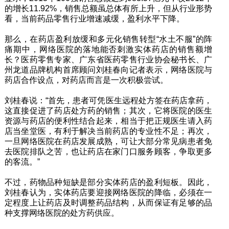
的增长11.92%，销售总额虽总体有所上升，但从行业形势
看，当前药品零售行业增速减缓，盈利水平下降。
那么，在药店盈利放缓和多元化销售转型“水土不服”的阵
痛期中，网络医院的落地能否刺激实体药店的销售额增
长？医药零售专家、广东省医药零售行业协会秘书长、广
州龙道品牌机构首席顾问刘桂春向记者表示，网络医院与
药店合作设点，对药店而言是一次积极尝试。
刘桂春说：“首先，患者可凭医生远程处方签在药店拿药，
这直接促进了药店处方药的销售；其次，它将医院的医生
资源与药店的便利性结合起来，相当于把正规医生请入药
店当坐堂医，有利于解决当前药店的专业性不足；再次，
一旦网络医院在药店发展成熟，可让大部分常见病患者免
去医院排队之苦，也让药店在家门口服务顾客，争取更多
的客流。”
不过，药物品种短缺是部分实体药店的盈利短板。因此，
刘桂春认为，实体药店要迎接网络医院的降临，必须在一
定程度上让药店及时调整药品结构，从而保证有足够的品
种支撑网络医院的处方药供应。