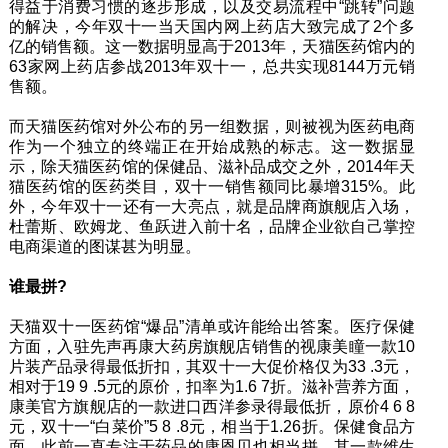
得益于消费习惯的逐步形成，以及交易流程中“跳转”问题
的解决，今年双十一当天国内网上药店大致完成了2个多
亿的销售额。这一数据明显高于2013年，天猫医药馆内的
63家网上药店参战2013年双十一，总共实现8144万元销
售额。
而天猫医药馆对外公布的另一组数据，则被视为医药电商
作为一个独立的终端正在开始成熟的标志。这一数据显
示，除天猫医药馆的保健品、滋补品成交之外，2014年天
猫医药馆的医药类目，双十一销售额同比暴增315%。此
外，今年双十一还有一大亮点，就是品牌商旗舰店入场，
杜蕾斯、欧姆龙、鱼跃进入前十名，品牌企业欲自己掌控
电商渠道的图谋甚为明显。
谁最拼?
天猫双十一医药馆“爆品”清单或许能给出答案。医疗保健
方面，入驻先声再康大药房旗舰店销售的视康美瞳一款10
片装产品录得最低折扣，其双十一大促价格仅为33 .3元，
相对于19 9 .5元的原价，扣率为1.6 7折。滋补营养方面，
康美官方旗舰店的一款进口西洋参录得最低折，原价4 6 8
元，双十一“白菜价”5 8 .8元，相当于1.26折。保健食品方
面，此前一直专注于药品的康恩贝也相当拼，其一款维生