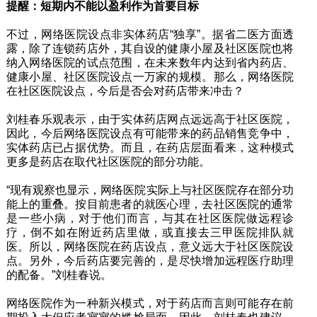
提醒：短期内不能以盈利作为首要目标
不过，网络医院设点非实体药店“独享”。据省二医方面透
露，除了连锁药店外，其自设的健康小屋及社区医院也将
纳入网络医院的试点范围，在未来数年内达到省内药店、
健康小屋、社区医院设点一万家的规模。那么，网络医院
在社区医院设点，今后是否会对药店带来冲击？
刘桂春乐观表示，由于实体药店网点远远高于社区医院，
因此，今后网络医院设点有可能带来的药品销售竞争中，
实体药店已占据优势。而且，在药店层面看来，这种模式
更多是药店在取代社区医院的部分功能。
“现有观察也显示，网络医院实际上与社区医院存在部分功
能上的重叠。按目前患者的就医心理，去社区医院的通常
是一些小病，对于他们而言，与其在社区医院做远程诊
疗，倒不如在附近药店里做，或直接去三甲医院排队就
医。所以，网络医院在药店设点，意义远大于社区医院设
点。另外，今后药店要完善的，是尽快增加远程医疗助理
的配备。”刘桂春说。
网络医院作为一种新兴模式，对于药店而言则可能存在前