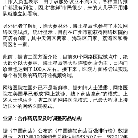
工作人员也表示，由于该服务设立不到5天，各种宣传推
广都没有到位，因此“尝鲜”市民很少，来的人几乎不用排
队就能立刻看病。
另外记者了解到，除大参林外，海王星辰也参与了本次网
络医院试点。统计显示，目前在广州市能获得网络医院的
药店有8家，其中天河区两家、海珠区四家、荔湾区和番
禺区各一家。
此前，据省二医方面介绍，目前30个网络医院试点中，绝
大部分以大参林、海王星辰等大型连锁药店为主，日均门
诊量也达到了100人左右。接下来，医院方面将尝试实现
每个有资质的药店开通视频终端。
网络医院在国外已不是新鲜事。据知情人士透露，网络医
院在美国早已形成“网上就诊、线下药店拿药”的模式。上
述人士也认为，省二医的网络医院模式，已最大程度上接
近国外的网络医院模式。
业界：合作药店应及时调整药品结构
据《中国药店》公布的《中国连锁药店百强排行榜》数据
显示，2013年100强销售总额达到983.57亿元，较2012年