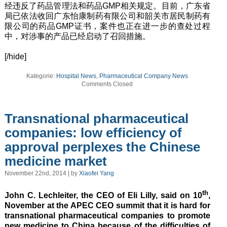
经违反了药品管理法和药品GMP相关规定。目前，广东省
局已依法收回广东怡康制药有限公司和韶关市居民制药有
限公司的药品GMP证书，案件也正在进一步的查处过程
中，对涉事的产品已经启动了召回措施。
[/hide]
Kategorie:
Hospital News
,
Pharmaceutical Company News
Comments Closed
Transnational pharmaceutical
companies: low efficiency of
approval perplexes the Chinese
medicine market
November 22nd, 2014 | by
Xiaofei Yang
th
John C. Lechleiter, the CEO of Eli Lilly, said on 10
,
November at the APEC CEO summit that it is hard for
transnational pharmaceutical companies to promote
new medicine to China because of the difficulties of