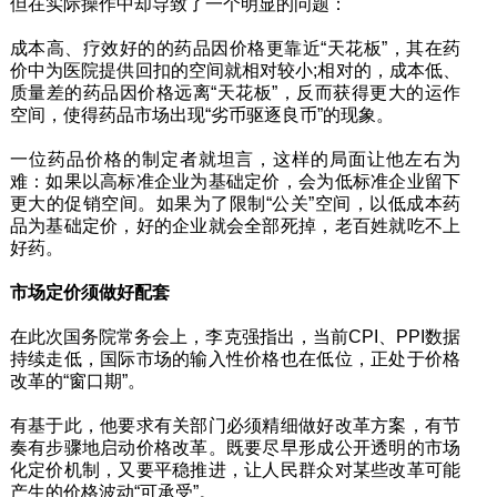
但在实际操作中却导致了一个明显的问题：
成本高、疗效好的的药品因价格更靠近“天花板”，其在药
价中为医院提供回扣的空间就相对较小;相对的，成本低、
质量差的药品因价格远离“天花板”，反而获得更大的运作
空间，使得药品市场出现“劣币驱逐良币”的现象。
一位药品价格的制定者就坦言，这样的局面让他左右为
难：如果以高标准企业为基础定价，会为低标准企业留下
更大的促销空间。如果为了限制“公关”空间，以低成本药
品为基础定价，好的企业就会全部死掉，老百姓就吃不上
好药。
市场定价须做好配套
在此次国务院常务会上，李克强指出，当前CPI、PPI数据
持续走低，国际市场的输入性价格也在低位，正处于价格
改革的“窗口期”。
有基于此，他要求有关部门必须精细做好改革方案，有节
奏有步骤地启动价格改革。既要尽早形成公开透明的市场
化定价机制，又要平稳推进，让人民群众对某些改革可能
产生的价格波动“可承受”。