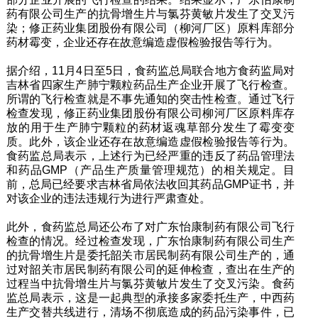
药有限公司生产的抗骨增生片与氯芬黄敏片发生了交叉污
染；修正药业集团股份有限公司（柳河厂区）原料库部分
药材霉变，企业还存在故意编造虚假检验报告等行为。
据介绍，11月4日至5日，食药监总局联合地方食药监局对
吉林省四家生产肺宁颗粒药品生产企业开展了飞行检查。
所谓的飞行检查就是不事先通知的突击性检查。通过飞行
检查发现，修正药业集团股份有限公司柳河厂区原料库存
放的用于生产肺宁颗粒的药材返魂草部分发生了霉变变
质。此外，该企业还存在故意编造虚假检验报告等行为。
食药监总局表示，上述行为已经严重的违反了药品管理法
和药品GMP（产品生产质量管理规范）的相关规定。目
前，总局已经要求吉林省局依法收回其药品GMP证书，并
对该企业的违法违规行为进行严肃查处。
此外，食药监总局还公布了对广东怡康制药有限公司飞行
检查的情况。经过检查发现，广东怡康制药有限公司生产
的抗骨增生片是委托韶关市居民制药有限公司生产的，通
过对韶关市居民制药有限公司的延伸检查，查出在生产的
过程当中抗骨增生片与氯芬黄敏片发生了交叉污染。食药
监总局表示，这是一起典型的承接多家委托生产，中西药
生产交替共线进行，清场不彻底造成的药品污染事件，已