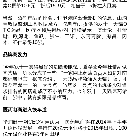
素C原价10 6元，折后15 .9元，相当于1.5折在大甩卖。
当然，热销产品的排名，也能透露出谁最拼的信息。由淘
宝数据监测工具数据魔方、亿邦动力提供的双十一天猫O
T C药品、医疗器械热销品牌排行榜显示，博士伦、杜蕾
斯、欧姆龙、鱼跃、强生、三诺、东阿阿胶、海昌、冈
本、汇仁录得10强。
品牌商发力
“今年双十一卖得最好的是隐形眼镜，避孕套今年杜蕾斯做
直营店，所以分流了一些。”一家网上药店负责人如是对南
都记者坦言。据其介绍，一大波品牌商涌入天猫开店，可
谓今年双十一的一大亮点，当然这一亮点的出现多少对追
求排名的网店造成了不小的压力。今年双十一天猫医药馆
前十强中，就有多家是品牌商。
医药电商进入快车道
华润健一网CEO何涛认为，医药电商将在2014年下半年
开始迅猛发展，年销售20亿元企业将于2015年出现，100
亿元级企业将在3年内出现。