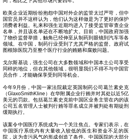
间，相比之下其他市场只要四年。
欧美企业近期纷纷抱怨中国对外企的监管太过严苛，但中
国官员并不这样认为，他们认为这样做是为了更好的保护
消费者利益。礼来和强生近期均进入了接受监管审查企业
名单，并且该名单还在不断地扩大。目前，中国政府加强
了物价监督举措，触角已经伸至从制药到眼镜到汽车等各
领域。在中国，制药行业受到了尤其严格的监督。政府试
图根除医院乃至整个医疗行业的贿赂和腐败问题。
戈尔斯基说，强生公司在大多数领域和中国本土公司享受
同样的地位，但在其他领域，很明显我们不得不与中国官
员合作，才能确保享受到同等机会。
今年9月份，中国一家法院裁定英国制药公司葛兰素史克
（GlaxoSmithKline）在华附属企业行贿并对其处以近5亿
美元的罚款。包括葛兰素史克前中国区业务主管在内的该
公司五名管理人士被判行贿等罪名成立并被判处有期徒刑
缓期执行。
该案令中国医疗系统成为一个关注焦点。专家们表示，在
中国医疗系统内有大量收入较低的医生和资金不足的医
院，这为贪污风气的形成创造了条件。中国医院的大部分