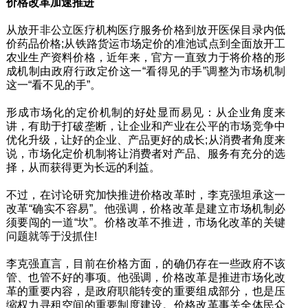
价格改革加速推进
从放开非公立医疗机构医疗服务价格到放开医保目录内低
价药品价格;从铁路货运市场定价的准池试点到全面放开工
农业生产资料价格，近年来，官方一直致力于将价格的形
成机制由政府行政定价这一“看得见的手”调整为市场机制
这一“看不见的手”。
形成市场化的定价机制的好处显而易见：从企业角度来
讲，有助于打破垄断，让企业和产业在公平的市场竞争中
优化升级，让好的企业、产品更好的成长;从消费者角度来
说，市场化定价机制将让消费者对产品、服务有充分的选
择，从而获得更为长远的利益。
不过，在讨论研究加快推进价格改革时，李克强坦承这一
改革“确实不容易”。他强调，价格改革是建立市场机制必
须要闯的一道“坎”。价格改革不推进，市场化改革的关键
问题就等于没抓住!
李克强直言，目前在价格方面，的确仍存在一些政府不该
管、也管不好的事项。他强调，价格改革是推进市场化改
革的重要内容，是政府职能转变的重要组成部分，也是压
缩权力寻租空间的重要制度建设。价格改革事关全体民众