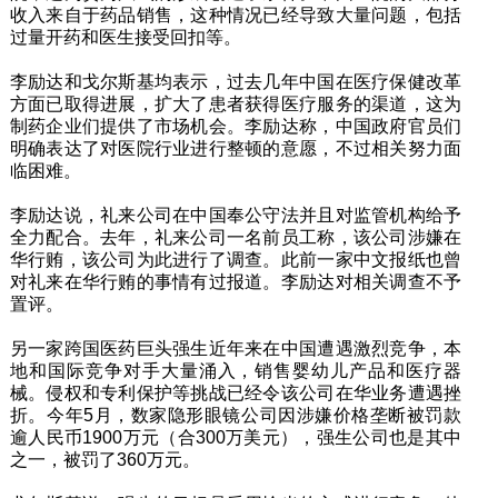
收入来自于药品销售，这种情况已经导致大量问题，包括
过量开药和医生接受回扣等。
李励达和戈尔斯基均表示，过去几年中国在医疗保健改革
方面已取得进展，扩大了患者获得医疗服务的渠道，这为
制药企业们提供了市场机会。李励达称，中国政府官员们
明确表达了对医院行业进行整顿的意愿，不过相关努力面
临困难。
李励达说，礼来公司在中国奉公守法并且对监管机构给予
全力配合。去年，礼来公司一名前员工称，该公司涉嫌在
华行贿，该公司为此进行了调查。此前一家中文报纸也曾
对礼来在华行贿的事情有过报道。李励达对相关调查不予
置评。
另一家跨国医药巨头强生近年来在中国遭遇激烈竞争，本
地和国际竞争对手大量涌入，销售婴幼儿产品和医疗器
械。侵权和专利保护等挑战已经令该公司在华业务遭遇挫
折。今年5月，数家隐形眼镜公司因涉嫌价格垄断被罚款
逾人民币1900万元（合300万美元），强生公司也是其中
之一，被罚了360万元。