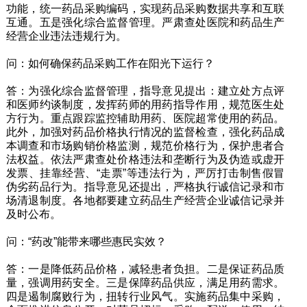
功能，统一药品采购编码，实现药品采购数据共享和互联
互通。五是强化综合监督管理。严肃查处医院和药品生产
经营企业违法违规行为。
问：如何确保药品采购工作在阳光下运行？
答：为强化综合监督管理，指导意见提出：建立处方点评
和医师约谈制度，发挥药师的用药指导作用，规范医生处
方行为。重点跟踪监控辅助用药、医院超常使用的药品。
此外，加强对药品价格执行情况的监督检查，强化药品成
本调查和市场购销价格监测，规范价格行为，保护患者合
法权益。依法严肃查处价格违法和垄断行为及伪造或虚开
发票、挂靠经营、“走票”等违法行为，严厉打击制售假冒
伪劣药品行为。指导意见还提出，严格执行诚信记录和市
场清退制度。各地都要建立药品生产经营企业诚信记录并
及时公布。
问：“药改”能带来哪些惠民实效？
答：一是降低药品价格，减轻患者负担。二是保证药品质
量，强调用药安全。三是保障药品供应，满足用药需求。
四是遏制腐败行为，扭转行业风气。实施药品集中采购，