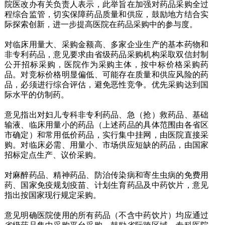
院医改办有关负责人表示，此举旨在加强对药品采购全过
程综合监管，切实保障药品质量和供应，鼓励地方结合实
际探索创新，进一步提高医院在药品采购中的参与度。
对临床用量大、采购金额高、多家企业生产的基本药物和
非专利药品，意见要求由省级药品采购机构采取双信封制
公开招标采购，医院作为采购主体，按中标价格采购药
品。对竞标价格明显偏低、可能存在质量和供应风险的药
品，必须进行综合评估，避免恶性竞争。优先采购达到国
际水平的仿制药。
意见指出对妇儿专科非专利药品、急（抢）救药品、基础
输液、临床用量小的药品（上述药品的具体范围由各省区
市确定）和常用低价药品，实行集中挂网，由医院直接采
购。对临床必需、用量小、市场供应短缺的药品，由国家
招标定点生产、议价采购。
对麻醉药品、精神药品、防治传染病和寄生虫病的免费用
药、国家免疫规划疫苗、计划生育药品及中药饮片，意见
指出按国家现行规定采购。
意见明确医院使用的所有药品（不含中药饮片）均应通过