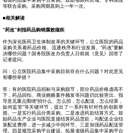
省级药品集中采购平台采购。鼓励省际跨区域、专科医院
等联合采购。采购周期原则上一年一次。
■相关解读
“药改”剑指药品购销腐败痼疾
作为深化医药卫生体制改革的关键环节，公立医院的药品
采购关系着药品价格、流通秩序和行业发展。“药改”要解
决哪些问题？国务院医改办负责人日前就《意见》回答了
记者提问。
问：公立医院药品集中采购目前存在什么问题？对此意见
有哪些举措？
答：有的医院药品招标与采购脱节，部分药品价格虚高不
下，药品回扣、商业贿赂案件频发等问题仍比较突出。指
导意见重点围绕“招什么、怎么招，怎么配送，怎么结算，
如何监管”等关键环节，提出了一系列有针对性的创新举
措。一是实行药品分类采购。二是改进药款结算方式。鼓
励药品生产企业与医院直接结算药品货款，与配送企业结
算配送费用，进一步减少中间环节。三是加强药品配送管
理。四是规范采购平台建设。拓展省级药品集中采购平台