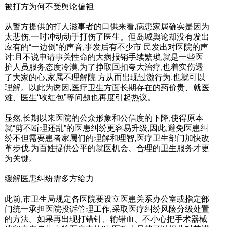
被打方为何不受舆论偏袒
从警方提供的打人滋事者的口供来看,病患家属确实是因为
太悲伤,一时冲动动手打伤了医生。但岛城舆论却没有发出
应有的“一边倒”的声音,事发后有不少市 民发出对医院的声
讨:且不说申请事关性命的大病报销手续繁琐,就是一些医
护人员服务态度冷漠,为了挣取回扣夸大治疗,也着实伤透
了大家的心,家属不理解院 方从而出现过激行为,也就可以
理解。以此为诱因,医疗卫生方面长期存在的药价贵、就医
难、医生“收红包”等问题也再度引起热议。
显然,长期以来医院的公众形象和公信度的下降,使得原本
就“剪不断理还乱”的医患纠纷更容易升级,因此,避免医患纠
纷不但需要患者家属们的理解和理智,医疗卫生部门加快改
革步伐,为百姓提供公平的就医机会、合理的卫生服务才更
为关键。
缓解医患纠纷需多方给力
此前,市卫生局规定各医院要设立医患关系办公室或指定部
门统一承担医院投诉管理工作,采取医疗纠纷风险分级处置
的方法。如果再出现打错针、输错血、不小心把手术器械