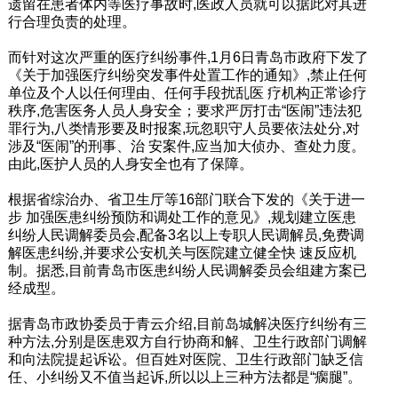
遗留在患者体内等医疗事故时,医政人员就可以据此对其进
行合理负责的处理。
而针对这次严重的医疗纠纷事件,1月6日青岛市政府下发了
《关于加强医疗纠纷突发事件处置工作的通知》,禁止任何
单位及个人以任何理由、任何手段扰乱医 疗机构正常诊疗
秩序,危害医务人员人身安全；要求严厉打击“医闹”违法犯
罪行为,八类情形要及时报案,玩忽职守人员要依法处分,对
涉及“医闹”的刑事、治 安案件,应当加大侦办、查处力度。
由此,医护人员的人身安全也有了保障。
根据省综治办、省卫生厅等16部门联合下发的《关于进一
步 加强医患纠纷预防和调处工作的意见》,规划建立医患
纠纷人民调解委员会,配备3名以上专职人民调解员,免费调
解医患纠纷,并要求公安机关与医院建立健全快 速反应机
制。据悉,目前青岛市医患纠纷人民调解委员会组建方案已
经成型。
据青岛市政协委员于青云介绍,目前岛城解决医疗纠纷有三
种方法,分别是医患双方自行协商和解、卫生行政部门调解
和向法院提起诉讼。但百姓对医院、卫生行政部门缺乏信
任、小纠纷又不值当起诉,所以以上三种方法都是“瘸腿”。