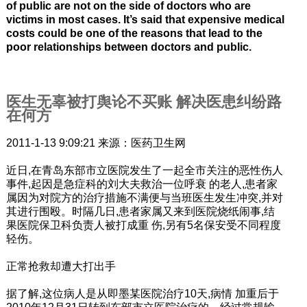
of public are not on the side of doctors who are
victims in most cases. It’s said that expensive medical
costs could be one of the reasons that lead to the
poor relationships between doctors and public.
医生无辜被打舆论不买账 解决医患纠纷路
在何方
2011-1-13 9:09:21 来源：医药卫生网
近日,在青岛东部市立医院发生了一起全市关注的恶性伤人
事件,起因是急症科的刘大夫救治一位呼衰 的老人,患者家
属因为对院方的治疗措施不满便与当班医生发生冲突,并对
其进行围殴。时隔几日,患者家属又来到医院烧纸闹事,结
果医院保卫科负责人被打成重 伤,另有5名保安受不同程度
轻伤。
正常抢救却遭大打出手
据了解,这位病人是从即墨某医院治疗10天,病情 加重后于