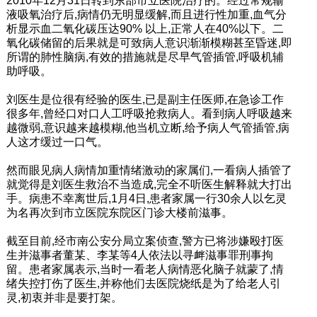
2010年12月31日转到东部市立医院治疗的。经过常规输
液吸氧治疗后,病情仍无明显缓解,而且进行性加重,血气分
析显示血二氧化碳压达90% 以上,正常人在40%以下。二
氧化碳储留的后果就是可致病人意识渐渐模糊甚至昏迷,即
所谓的肺性脑病,有效的措施就是尽早气管插管,呼吸机辅
助呼吸。
刘医生是位很有经验的医生,已是副主任医师,在急诊工作
很多年,曾经口对口人工呼吸抢救病人。看到病人呼吸越来
越微弱,意识越来越模糊,他当机立断,给予病人气管插管,病
人这才缓过一口气。
然而眼见病人病情加重情绪激动的家属们,一看病人插管了
就觉得是刘医生救治不当造成,完全不听医生解释就大打出
手。病患不幸离世后,1月4日,患者家属一行30余人以乞灵
为名再次到市立医院东院区门诊大楼前滋事。
截至目前,经市南公安分局立案侦查,警方已将涉嫌殴打医
生并滋事者董某、李某等4人依法以寻衅滋事罪刑事拘
留。患者家属表示,当时一看老人病情恶化脑子就蒙了,情
绪失控打伤了医生,并称他们去医院烧纸是为了给老人引
灵,初衷并非是要打架。