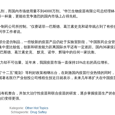
亿剂，而国内市场使用量不到4000万剂。”华兰生物疫苗有限公司总经理林
得一杯羹，更能在竞争激烈的国内市场上占得先机。
外制药公司所控制。“仅赛诺菲—巴斯德、葛兰素史克和诺华就占到了有价
的药学工作者说。
部分是仿制品，一些较新的疫苗产品仍处于实验室阶段，”中国医药企业
集中度比较低，创新和研发能力距离国际水平还有一定差距。国内36家疫
—巴斯德、葛兰素史克、 默克、诺华、辉瑞中的任何一家抗衡。
潜力却不可估量。近年来，我国疫苗市场一直保持15%左右的高位增长。
“十二五”规划》等利好政策相继出台，在刺激国内疫苗行业热情的同时
美国著名医疗产业创投公司维梧生技近日就表示，未来几年将扩大在中国疫
须有机整合，并加大治疗性疫苗和联合疫苗的研发，逐步掌握疫苗生产的
他们变得更强。
Kategorie:
Other Hot Topics
Schlagworte:
Drug Saftey