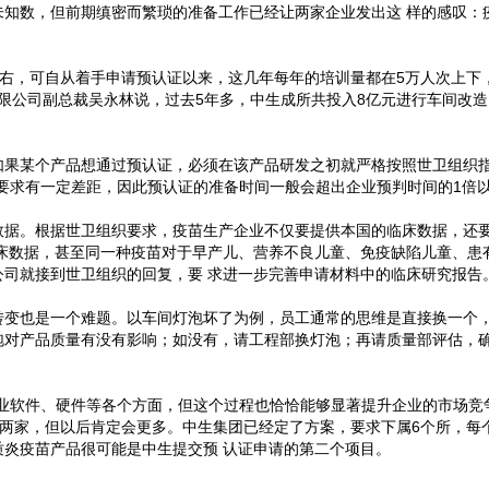
未知数，但前期缜密而繁琐的准备工作已经让两家企业发出这 样的感叹：
次左右，可自从着手申请预认证以来，这几年每年的培训量都在5万人次上下
有限公司副总裁吴永林说，过去5年多，中生成所共投入8亿元进行车间改
如果某个产品想通过预认证，必须在该产品研发之初就严格按照世卫组织
要求有一定差距，因此预认证的准备时间一般会超出企业预判时间的1倍以
数据。根据世卫组织要求，疫苗生产企业不仅要提供本国的临床数据，还
临床数据，甚至同一种疫苗对于早产儿、营养不良儿童、免疫缺陷儿童、患
公司就接到世卫组织的回复，要 求进一步完善申请材料中的临床研究报告
转变也是一个难题。以车间灯泡坏了为例，员工通常的思维是直接换一个
泡对产品质量有没有影响；如没有，请工程部换灯泡；再请质量部评估，
企业软件、硬件等各个方面，但这个过程也恰恰能够显著提升企业的市场竞
有两家，但以后肯定会更多。中生集团已经定了方案，要求下属6个所，每
炎疫苗产品很可能是中生提交预 认证申请的第二个项目。