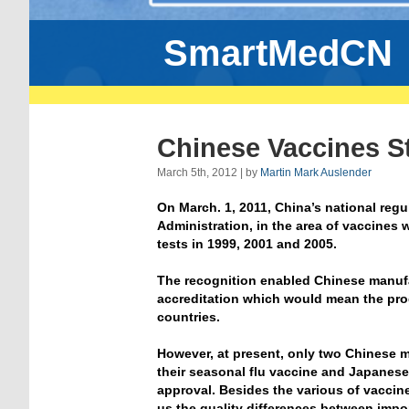
SmartMedCN
Chinese Vaccines S
March 5th, 2012 | by
Martin Mark Auslender
On March. 1, 2011, China’s national regu
Administration, in the area of vaccines 
tests in 1999, 2001 and 2005.
The recognition enabled Chinese manufac
accreditation which would mean the pro
countries.
However, at present, only two Chinese m
their seasonal flu vaccine and Japanese
approval. Besides the various of vaccin
us the quality differences between impo