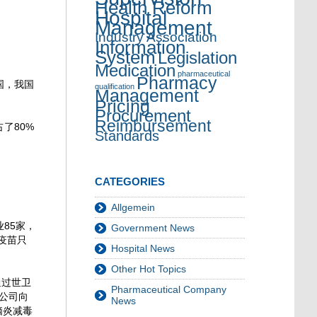
Health Reform
Hospital
Management
Industry Association
Information
System
Legislation
Medication
pharmaceutical
Pharmacy
国，我国
qualification
Management
Pricing
Procurement
Reimbursement
了80%
Standards
CATEGORIES
Allgemein
85家，
Government News
疫苗只
Hospital News
Other Hot Topics
通过世卫
Pharmaceutical Company
公司向
News
脑炎减毒