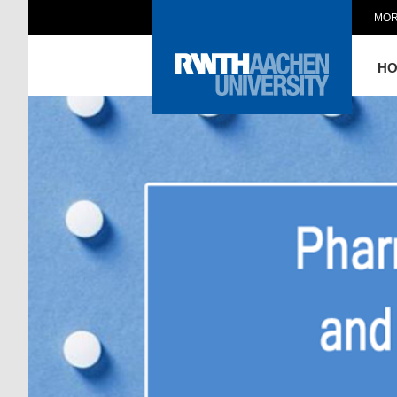
MOR
H