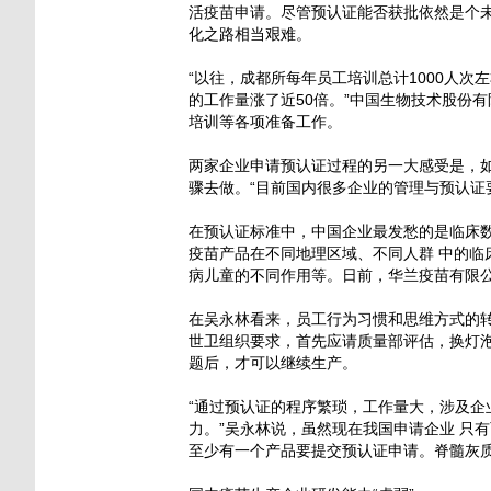
活疫苗申请。尽管预认证能否获批依然是个
化之路相当艰难。
“以往，成都所每年员工培训总计1000人
的工作量涨了近50倍。”中国生物技术股份
培训等各项准备工作。
两家企业申请预认证过程的另一大感受是，
骤去做。“目前国内很多企业的管理与预认证
在预认证标准中，中国企业最发愁的是临床
疫苗产品在不同地理区域、不同人群 中的
病儿童的不同作用等。日前，华兰疫苗有限
在吴永林看来，员工行为习惯和思维方式的
世卫组织要求，首先应请质量部评估，换灯
题后，才可以继续生产。
“通过预认证的程序繁琐，工作量大，涉及
力。”吴永林说，虽然现在我国申请企业 只
至少有一个产品要提交预认证申请。脊髓灰质