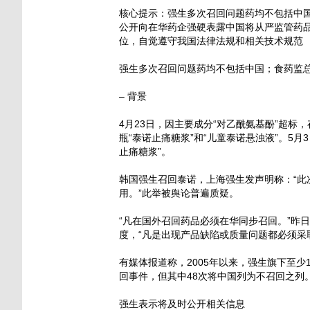
核心提示：强生多次召回问题药均不包括中
公开向在华药企强硬表露中国将从严监管药
位，自觉遵守我国法律法规和相关技术规范
强生多次召回问题药均不包括中国；食药监
– 背景
4月23日，因主要成分“对乙酰氨基酚”超标
瓶“泰诺止痛糖浆”和“儿童泰诺悬浊液”。5
止痛糖浆”。
韩国强生召回泰诺，上海强生发声明称：“
用。”此举被舆论普遍质疑。
“凡在国外召回药品必须在华同步召回。”昨
度，“凡是出现产品缺陷或质量问题都必须采
有媒体报道称，2005年以来，强生旗下至少
回事件，但其中48次将中国列为不召回之列
强生表示将及时公开相关信息