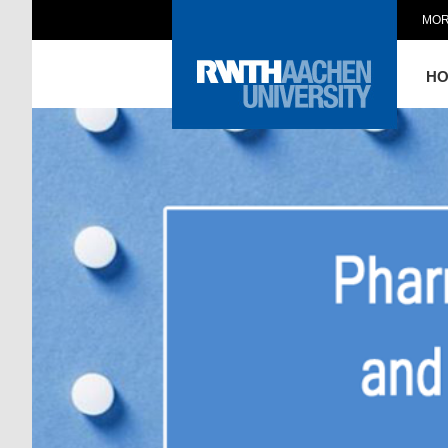
MOR
H