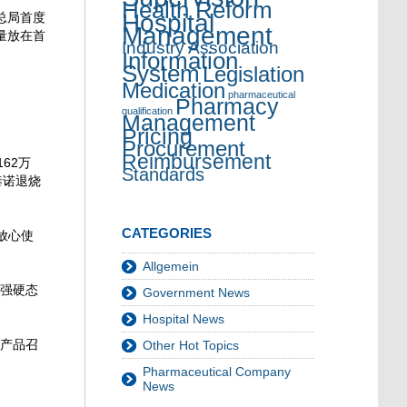
Health Reform
Hospital
总局首度
Management
量放在首
Industry Association
Information
System
Legislation
Medication
pharmaceutical
Pharmacy
qualification
Management
Pricing
Procurement
Reimbursement
62万
Standards
泰诺退烧
CATEGORIES
放心使
Allgemein
的强硬态
Government News
Hospital News
次产品召
Other Hot Topics
Pharmaceutical Company
News