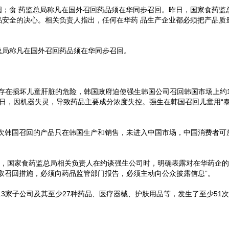
国；食 药监总局称凡在国外召回药品须在华同步召回。昨日，国家食药监
品安全的决心。相关负责人指出，任何在华药 品生产企业都必须把产品质
总局称凡在国外召回药品须在华同步召回。
，存在损坏儿童肝脏的危险，韩国政府迫使强生韩国公司召回韩国市场上约1
月3日，因机器失灵，导致药品主要成分浓度失控。强生在韩国召回儿童用“
此次韩国召回的产品只在韩国生产和销售，未进入中国市场，中国消费者可
日，国家食药监总局相关负责人在约谈强生公司时，明确表露对在华药企
取召回措施，必须向药品监管部门报告，必须主动向公众披露信息”。
13家子公司及其至少27种药品、医疗器械、护肤用品等，发生了至少51
。