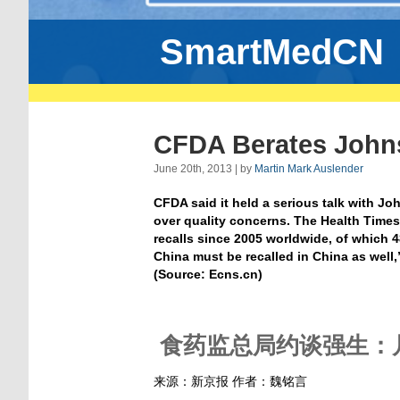
SmartMedCN
CFDA Berates John
June 20th, 2013 | by
Martin Mark Auslender
CFDA said it held a serious talk with J
over quality concerns. The Health Time
recalls since 2005 worldwide, of which 
China must be recalled in China as well
(Source: Ecns.cn)
食药监总局约谈强生：
来源：新京报 作者：魏铭言