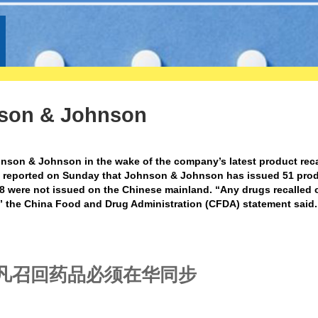
son & Johnson
ohnson & Johnson in the wake of the company’s latest product reca
s reported on Sunday that Johnson & Johnson has issued 51 pro
48 were not issued on the Chinese mainland. “Any drugs recalled 
,” the China Food and Drug Administration (CFDA) statement said.
凡召回药品必须在华同步