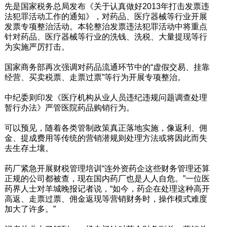
先是国家税务总局发布《关于认真做好2013年打击发票违
法犯罪活动工作的通知》，对药品、医疗器械等行业开展
发票专项整治活动。本轮整治发票违法犯罪活动中将重点
针对药品、医疗器械等行业的洗钱、洗税、大量提现等行
为实施严厉打击。
国家商务部再次强调对药品流通环节中的“虚假交易、挂靠
经营、买卖税票、走票过票”等行为开展专项整治。
中纪委则印发《医疗机构从业人员违纪违规问题调查处理
暂行办法》严管医院药品购销行为。
可以预见，随着各类管制政策真正落地实施，像返利、佣
金、提成费用等传统的营销潜规则处理方法或将因此而失
去生存土壤。
药厂紧急开展财税管理培训“连外资药企这些财务管理还算
正规的公司都被查，现在国内药厂也是人人自危。”一位医
药界人士对羊城晚报记者说，“如今，药企在处理这种高开
高返、走票过票、佣金返现等营销财务时，操作模式难度
加大了许多。”