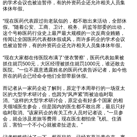
的学术会议也被迫暂停，有的外资药企还允许相关人员集
体休年假。
“现在医药代表跟过街老鼠似的，都不敢出来活动，全部休
假。”随着公安、工商、卫计、税务、药监等部委的出动，
这个号称医药行业史上最严最大规模的一次反商业贿赂，
传闻让全国医药代表都休假成风，而许多药企的学术会议
也被迫暂停，有的外资药企还允许相关人员集体休年假。
“现在大家都在传医院布满了‘便衣警察’，医药代表如果被
抓住就罚500元，大区经理被抓住就罚1000元，谁还敢去
医院。”一位不愿意透露姓名的医药代表告诉记者，如今他
所在的药企已经命令他们全部带薪休假。
而记者从一家药企处了解到，原定于本周举行的一场亚太
区的大型学术研讨会，也因为“风声紧”而被迫临时取
消。“这样的大型学术研讨会，原定会有好多个国家 的相
关领域医生参会，但是国内的医生都不敢出席，最后只好
临时取消。”该家药企的有关工作人员对记者说，“一旦参
会，就会涉及差旅等费用，现在医生都怕坐 飞机、住酒
店，害怕一个不小心就被牵扯进去。”