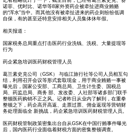
记者粗略统计了一下，截至目前，已经有葛兰素史克、赛
诺菲、优时比、诺华等8家外资药企被牵扯进商业贿赂
的“浑水”当中。而其他没有被牵扯进来的药企则纷纷低调
自保，有的甚至还特意安排相关人员集体休年假。
相关报道：
国家税务总局重点打击医药行业洗钱、洗税、大量提现等
行为
药企紧急培训医药财税管理人员
葛兰素史克公司（GSK） 与临江旅行社等公司人员相互勾
结，利用召开会议等形式套取现金，用于商业贿赂一事被
曝光后，国家公安部、工商总局、卫生计生委、国税总
局、药监总局、商务 部、发改委、人社部等诸多部门联手
整顿医药购销不正之风。记者昨日从业内了解到，在重拳
整顿之下，药企高开高返、走票过票、佣金返现等营销财
务处理面临全 新挑战，药企紧急培训医药财税管理人员。
医药财税管制政策密集出台自从GSK在中国行贿事件曝光
后，国内医药行业面临着财税方面的密集整顿调查。