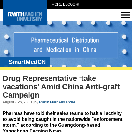
MORE BLOGS
SmartMedCN
Drug Representative ‘take
vacations’ Amid China Anti-graft
Campaign
August 26th, 2013 | by
Martin Mark Auslender
Pharmas have told their sales teams to halt all activity
to avoid being caught in the nationwide “enforcement
storm,” according to the Guangdong-based
Yangcheng Evening News.