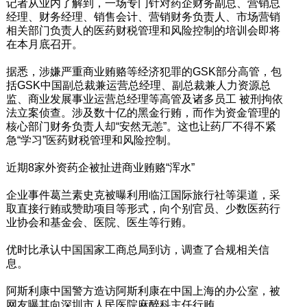
记者从业内了解到，一场专门针对药企财务副总、营销总
经理、财务经理、销售会计、营销财务负责人、市场营销
相关部门负责人的医药财税管理和风险控制的培训会即将
在本月底召开。
据悉，涉嫌严重商业贿赂等经济犯罪的GSK部分高管，包
括GSK中国副总裁兼运营总经理、副总裁兼人力资源总
监、商业发展事业运营总经理等高管及诸多员工 被刑拘依
法立案侦查。涉及数十亿的黑金行贿，而作为资金管理的
核心部门财务负责人却“安然无恙”。这也让药厂不得不紧
急“学习”医药财税管理和风险控制。
近期8家外资药企被扯进商业贿赂“浑水”
企业事件葛兰素史克被曝利用临江国际旅行社等渠道，采
取直接行贿或赞助项目等形式，向个别官员、少数医药行
业协会和基金会、医院、医生等行贿。
优时比承认中国国家工商总局到访，调查了合规相关信
息。
阿斯利康中国警方造访阿斯利康在中国上海的办公室，被
网友曝其向深圳市人民医院麻醉科主任行贿。