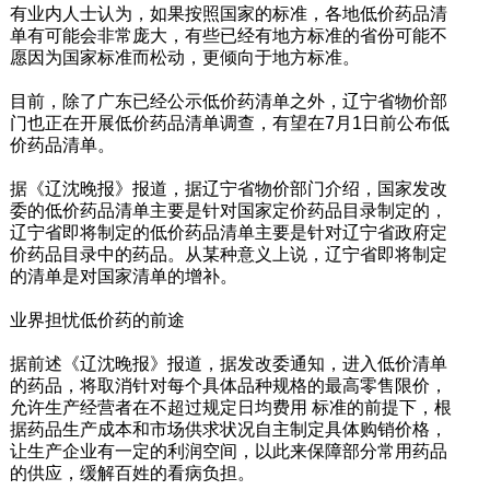
有业内人士认为，如果按照国家的标准，各地低价药品清
单有可能会非常庞大，有些已经有地方标准的省份可能不
愿因为国家标准而松动，更倾向于地方标准。
目前，除了广东已经公示低价药清单之外，辽宁省物价部
门也正在开展低价药品清单调查，有望在7月1日前公布低
价药品清单。
据《辽沈晚报》报道，据辽宁省物价部门介绍，国家发改
委的低价药品清单主要是针对国家定价药品目录制定的，
辽宁省即将制定的低价药品清单主要是针对辽宁省政府定
价药品目录中的药品。从某种意义上说，辽宁省即将制定
的清单是对国家清单的增补。
业界担忧低价药的前途
据前述《辽沈晚报》报道，据发改委通知，进入低价清单
的药品，将取消针对每个具体品种规格的最高零售限价，
允许生产经营者在不超过规定日均费用 标准的前提下，根
据药品生产成本和市场供求状况自主制定具体购销价格，
让生产企业有一定的利润空间，以此来保障部分常用药品
的供应，缓解百姓的看病负担。