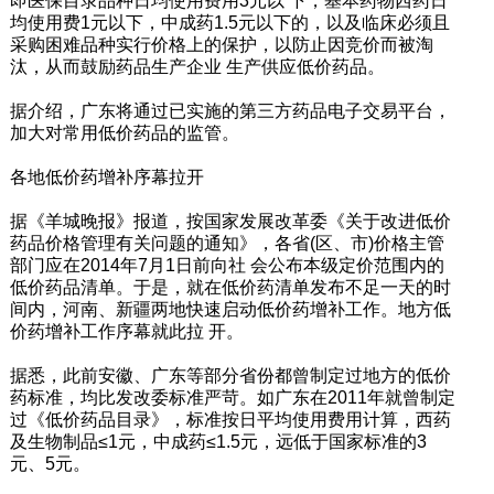
即医保目录品种日均使用费用3元以 下，基本药物西药日
均使用费1元以下，中成药1.5元以下的，以及临床必须且
采购困难品种实行价格上的保护，以防止因竞价而被淘
汰，从而鼓励药品生产企业 生产供应低价药品。
据介绍，广东将通过已实施的第三方药品电子交易平台，
加大对常用低价药品的监管。
各地低价药增补序幕拉开
据《羊城晚报》报道，按国家发展改革委《关于改进低价
药品价格管理有关问题的通知》，各省(区、市)价格主管
部门应在2014年7月1日前向社 会公布本级定价范围内的
低价药品清单。于是，就在低价药清单发布不足一天的时
间内，河南、新疆两地快速启动低价药增补工作。地方低
价药增补工作序幕就此拉 开。
据悉，此前安徽、广东等部分省份都曾制定过地方的低价
药标准，均比发改委标准严苛。如广东在2011年就曾制定
过《低价药品目录》，标准按日平均使用费用计算，西药
及生物制品≤1元，中成药≤1.5元，远低于国家标准的3
元、5元。