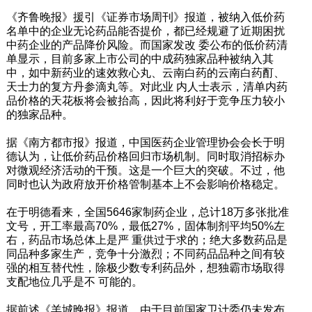
《齐鲁晚报》援引《证券市场周刊》报道，被纳入低价药
名单中的企业无论药品能否提价，都已经规避了近期困扰
中药企业的产品降价风险。而国家发改 委公布的低价药清
单显示，目前多家上市公司的中成药独家品种被纳入其
中，如中新药业的速效救心丸、云南白药的云南白药酊、
天士力的复方丹参滴丸等。对此业 内人士表示，清单内药
品价格的天花板将会被抬高，因此将利好于竞争压力较小
的独家品种。
据《南方都市报》报道，中国医药企业管理协会会长于明
德认为，让低价药品价格回归市场机制。同时取消招标办
对微观经济活动的干预。这是一个巨大的突破。不过，他
同时也认为政府放开价格管制基本上不会影响价格稳定。
在于明德看来，全国5646家制药企业，总计18万多张批准
文号，开工率最高70%，最低27%，固体制剂平均50%左
右，药品市场总体上是严 重供过于求的；绝大多数药品是
同品种多家生产，竞争十分激烈；不同药品品种之间有较
强的相互替代性，除极少数专利药品外，想独霸市场取得
支配地位几乎是不 可能的。
据前述《羊城晚报》报道，由于目前国家卫计委仍未发布