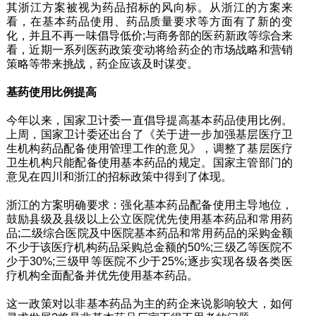
其浙江方案被视为药品招标的风向标。从浙江的方案来
看，在基本药品使用、药品质量要求等方面有了新的变
化，并且不再一味倡导低价;与商务部的医药新政等综合来
看，近期一系列医药政策变动将给药企的市场战略和营销
策略等带来挑战，药企应该及时谋变。
基药使用比例提高
今年以来，国家卫计委一直倡导提高基本药品使用比例。
上周，国家卫计委还出台了《关于进一步加强基层医疗卫
生机构药品配备使用管理工作的意见》，调整了基层医疗
卫生机构只能配备使用基本药品的规定。国家主管部门的
意见在四川和浙江的招标政策中得到了体现。
浙江的方案明确要求：强化基本药品配备使用主导地位，
鼓励县级及县级以上公立医院优先使用基本药品和常用药
品;二级综合医院及中医院基本药品和常用药品的采购金额
不少于该医疗机构药品采购总金额的50%;三级乙等医院不
少于30%;三级甲等医院不少于25%;逐步实现各级各类医
疗机构全面配备并优先使用基本药品。
这一政策对以非基本药品为主的药企来说影响较大，如何