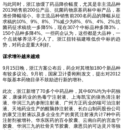
与此同时，浙江放缓了药品降价幅度，尤其是非主流品种
2013销售前200位产品、抗菌药物原基药标中标产品，基
准价降幅缩小。非主流品种销售前200名药品的降幅从征
求稿的10%、9%、8%、7%减少为8%、6%、4%、2%;抗
菌药征求稿统一多降5%，现在307个中标品种多降3%，
150个品种多降4%。一些药企认为，这些都是大品种，一
个点就够养活不少人了。浙江扭转福建唯低价中标的趋
势，对药企是重大利好。
谋求增补越来越难
9月15日晚，浙江方案公布后，药企对其增加180个新品种
有较多议论。9月初，国家卫计委刚刚发文，提出对2012
年版基本药物目录不鼓励进行新的增补。
此次，浙江新增了70多个中药品种，其中60%均为中药独
家，康缘药业的热毒宁注射液、上海凯宝的痰热清注射
液、华润三九的参附注射液、广州方正药业的喘可治注射
液、天地药业生产的醒脑静注射液、长白山制药股份公司
的康艾注射液以及多企业生产的黄芪注射液共计7种中药
注射剂被增补。华东医药的百令胶囊、云南白药的宫血宁
胶囊、华润三九的壮骨关节胶囊、康恩贝的可达灵片等独