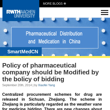
MORE BLOGS
SmartMedCN
Policy of pharmaceutical
company should be Modified by
the bolicy of bidding
September 20th, 2014 | by
Xiaofei Yang
Centralized procurement schemes for drug are
released in Sichuan, Zhejiang. The scheme in
Zhejiang is particularly regarded as the weather vane
for medicine bidding. There are new changes about