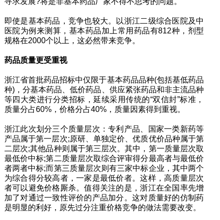
寻求发展?将是非基本药品厂家不得不思考的问题。
即使是基本药品，竞争也较大。以浙江二级综合医院及中
医院为例来测算，基本药品加上常用药品有812种，剂型
规格在2000个以上，这必然带来竞争。
药品质量更受重视
浙江省首批药品招标中仅限于基本药品品种(包括基低药品
种)，分基本药品、低价药品、供应紧张药品和非主流品种
等四大类进行分类招标，延续采用传统的“双信封”标准，
质量分占60%，价格分占40%，质量因素得到重视。
浙江此次划分三个质量层次：专利产品、国家一类新药等
产品属于第一层次;原研、单独定价、优质优价品种属于第
二层次;其他品种则属于第三层次。其中，第一质量层次取
最低价中标;第二质量层次取综合评审得分最高者与最低价
者两者中标;而第三质量层次则有三家中标企业，其中两个
为综合得分较高者，一家是最低价者。这样，高质量层次
者可以避免价格厮杀。值得关注的是，浙江在全国率先增
加了对通过一致性评价的产品加分。这对质量好的仿制药
是明显的利好，原先过分注重价格竞争的做法需要改变。