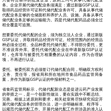
只要符合条件的批发企业，原则上均可从事代储代配业
务。企业开展代储代配业务须满足：通过新版GSP认证、
取得药品经营许可证和代储代配业务许可。具备从事代储
代配业务足够的仓储面积和养护人员、设施。具备从事代
储代配业务足够的运输能力。四是代储代配药品必须全过
程全覆盖可追溯。
想要委托代储代配的企业，须为独立法人企业，通过新版
GSP认证，并取得药品经营许可证。经营范围内的经营品
种必须全过程、全品种委托代储代配，不得部分委托，更
不准设库外库。委托代储代配企业在申请新版GSP认证
时，仓库等与被委托方相重叠的认证内容，作为合理缺
项，不再进行认证。
委托、被委托双方必须签订代储代配合同，明确双方权利
义务、责任等，报省局和所在地州市食品药品监管局备
案，并作为新版GSP认证的申报材料之一。
省食药监管局标示，代储代配新业态是促进云药产业发展
的举措之一，是一个创新性做法，要在实践中不断总结、
完善。根据上述原则和要求，相关处室将尽快研究拟定开
展代储代配业务的管理办法，进一步明确标准、程序等，
以规范代储代配工作。开展代储代配工作所涉及的准入认