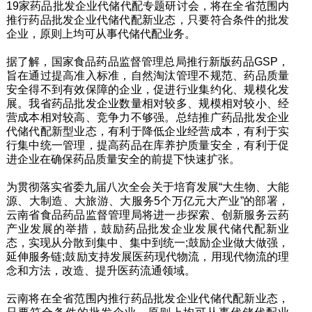
19家药品批发企业代储代配专题研讨会，将在全省范围内
推行药品批发企业代储代配新业态，只要符合条件的批发
企业，原则上均可从事代储代配业务。
据了解，国家食品药品监督管理总局推行新版药品GSP，
旨在通过提高准入标准，自然淘汰管理不规范、药品质量
安全得不到有效保障的企业，促进行业集约化、规模化发
展。我省药品批发企业数量相对较多、规模相对较小、经
营成本相对较高、竞争力不够强。总结推广药品批发企业
代储代配新型业态，有利于降低企业经营成本，有利于实
行集中统一管理，提高药品在库养护质量安全，有利于促
进企业在确保药品质量安全的前提下快速扩张。
为贯彻落实省委九届八次全会关于培育发展“大生物、大能
源、大制造、大旅游、大服务5个万亿元大产业”的部署，
云南省食品药品监督管理局将进一步探索、创新服务云药
产业发展的举措，鼓励药品批发企业发展代储代配新业
态，实现从分散到集中、集中到统一;鼓励企业做大做强，
延伸服务链;鼓励支持发展医药现代物流，用现代物流的理
念和方法，改造、提升医药流通领域。
云南将在全省范围内推行药品批发企业代储代配新业态，