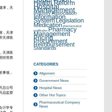
Health Reform
Hospital
建津，天
Management
Industry Association
Information
System
Legislation
Medication
pharmaceutical
Pharmacy
qualification
Management
批准，天津
Pricing
即天津医
Procurement
Reimbursement
Standards
，天津医
照经营类
CATEGORIES
述事项，
Allgemein
Government News
药总公司
Hospital News
药品监督
Other Hot Topics
Pharmaceutical Company
News
会计学专