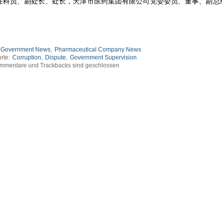
任科员、副处长、处长，天津市医药集团有限公司党委委员、董事、副总
Government News
,
Pharmaceutical Company News
rte:
Corruption
,
Dispute
,
Government Supervision
mmentare und Trackbacks sind geschlossen