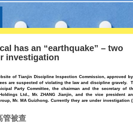
cal has an “earthquake” – two
r investigation
bsite of Tianjin Discipline Inspection Commission, approved by
es are suspected of violating the law and discipline gravely. 
cipal Party Committee, the chairman and the secretary of th
Holdings Ltd., Mr. ZHANG Jianjin, and the vice president an
roup, Mr. MA Guizhong. Currently they are under investigation 
高管被查