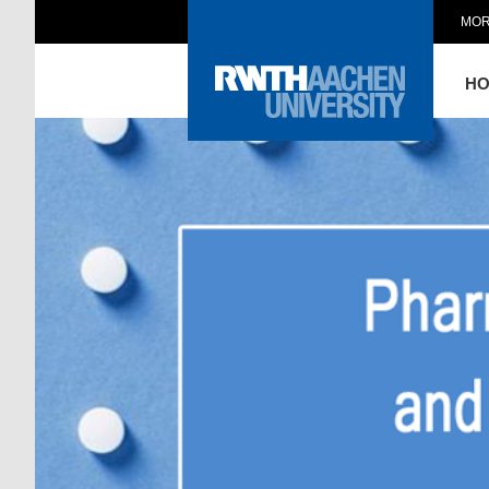
MOR
H