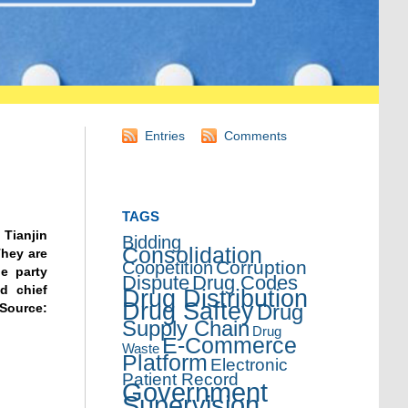
Entries
Comments
TAGS
 Tianjin
Bidding
Consolidation
They are
Corruption
Coopetition
e party
Dispute
Drug Codes
d chief
Drug Distribution
Drug Saftey
Drug
(Source:
Supply Chain
Drug
E-Commerce
Waste
Platform
Electronic
Patient Record
Government
Supervision