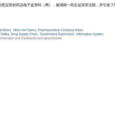
负责运营的药品电子监管码（网），被湖南一药企起诉至法院，并引发了
al News
,
Other Hot Topics
,
Pharmaceutical Company News
 Saftey
,
Drug Supply Chain
,
Government Supervision
,
Information System
mmentare und Trackbacks sind geschlossen