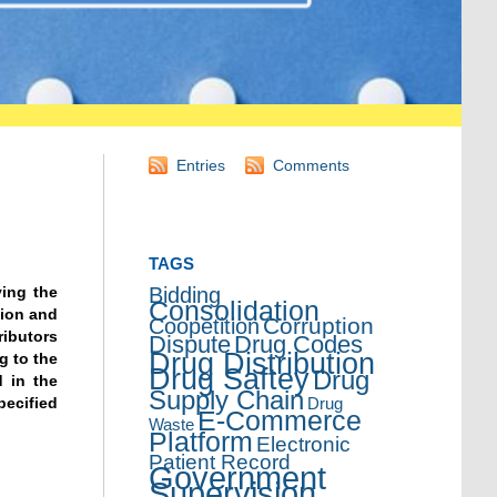
Entries
Comments
TAGS
ing the
Bidding
Consolidation
tion and
Corruption
Coopetition
ibutors
Dispute
Drug Codes
Drug Distribution
g to the
Drug Saftey
Drug
d in the
Supply Chain
pecified
Drug
E-Commerce
Waste
Platform
Electronic
Patient Record
Government
Supervision