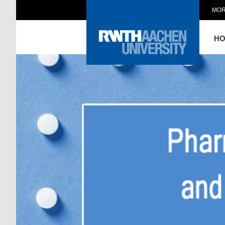
MOR
H