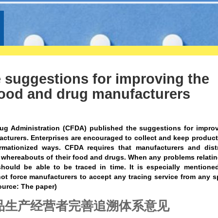
 suggestions for improving the
food and drug manufacturers
g Administration (CFDA) published the suggestions for improv
acturers. Enterprises are encouraged to collect and keep produc
mationized ways. CFDA requires that manufacturers and distr
 whereabouts of their food and drugs. When any problems relatin
hould be able to be traced in time. It is especially mentione
not force manufacturers to accept any tracing service from any s
ource: The paper)
品生产经营者完善追溯体系意见