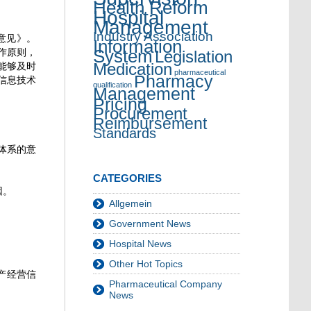
Health Reform
Hospital
Management
Industry Association
意见》。
Information
System
作原则，
Legislation
能够及时
Medication
pharmaceutical
Pharmacy
信息技术
qualification
Management
Pricing
Procurement
Reimbursement
Standards
体系的意
CATEGORIES
因。
Allgemein
Government News
Hospital News
Other Hot Topics
产经营信
Pharmaceutical Company
News