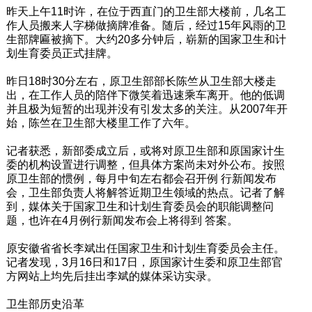
昨天上午11时许，在位于西直门的卫生部大楼前，几名工
作人员搬来人字梯做摘牌准备。随后，经过15年风雨的卫
生部牌匾被摘下。大约20多分钟后，崭新的国家卫生和计
划生育委员正式挂牌。
昨日18时30分左右，原卫生部部长陈竺从卫生部大楼走
出，在工作人员的陪伴下微笑着迅速乘车离开。他的低调
并且极为短暂的出现并没有引发太多的关注。从2007年开
始，陈竺在卫生部大楼里工作了六年。
记者获悉，新部委成立后，或将对原卫生部和原国家计生
委的机构设置进行调整，但具体方案尚未对外公布。按照
原卫生部的惯例，每月中旬左右都会召开例 行新闻发布
会，卫生部负责人将解答近期卫生领域的热点。记者了解
到，媒体关于国家卫生和计划生育委员会的职能调整问
题，也许在4月例行新闻发布会上将得到 答案。
原安徽省省长李斌出任国家卫生和计划生育委员会主任。
记者发现，3月16日和17日，原国家计生委和原卫生部官
方网站上均先后挂出李斌的媒体采访实录。
卫生部历史沿革