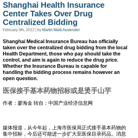
Shanghai Health Insurance
Center Takes Over Drug
Centralized Bidding
February 9th, 2012 | by
Martin Mark Auslender
Shanghai Medical Insurance Bureau has officially
taken over the centralized drug bidding from the local
Health Department, those who pay should take the
control, and aim is again to reduce the drug price.
Whether the Insurance Bureau is capable for
handling the bidding process remains however an
open question.
医保接手基本药物招标或是烫手山芋
作者：廖海金 转自：中国产业经济信息网
媒体报道，从今年起，上海市医保局正式接手基本药物的
集中招标，今后还可能进一步扩大至医保目录药品。消息