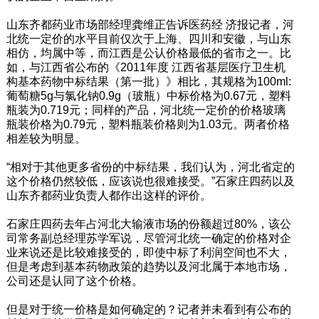
山东齐都药业市场部经理龚维正告诉医药经 济报记者，河
北统一定价的水平目前仅次于上海、四川和安徽，与山东
相仿，均属中等，而江西是公认价格最低的省市之一。比
如，与江西省公布的《2011年度 江西省基层医疗卫生机
构基本药物中标结果（第一批）》相比，其规格为100ml:
葡萄糖5g与氯化钠0.9g（玻瓶）中标价格为0.67元，塑料
瓶装为0.719元；同样的产品，河北统一定价的价格玻璃
瓶装价格为0.79元，塑料瓶装价格则为1.03元。两者价格
相差较为明显。
“相对于其他更多省份的中标结果，我们认为，河北省定的
这个价格仍然较低，应该说也很难接受。”石家庄四药以及
山东齐都药业负责人都作出这样的评价。
石家庄四药去年占河北大输液市场的份额超过80%，该公
司常务副总经理苏学军说，尽管河北统一确定的价格对企
业来说还是比较难接受的，即使中标了利润空间也不大，
但是考虑到基本药物政策的趋势以及河北属于本地市场，
公司还是认同了这个价格。
但是对于统一价格是如何确定的？记者并未看到有公布的