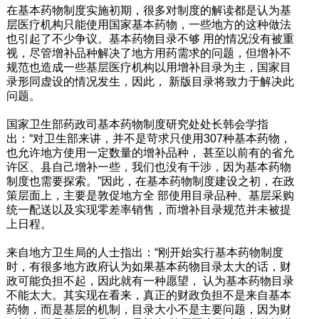
在基本药物制度实施初期，很多对制度的解读都是认为基
层医疗机构只能使用国家基本药物，一些地方的这种做法
也引起了不少争议。基本药物目录不够 用的情况没有被重
视，尽管增补品种解决了地方用药需求的问题，但增补不
规范也造成一些基层医疗机构以用增补目录为主，国家目
录形同虚设的情况发生，因此， 新版目录将致力于解决此
问题。
国家卫生部药政司基本药物制度研究处处长韩会学指
出：“对卫生部来讲，并不是苛求只使用307种基本药物，
也允许地方使用一定数量的增补品种， 甚至以前有的省允
许区、县自己增补一些，我们也没有干涉，因为基本药物
制度也需要探索。”因此，在基本药物制度建设之初，在政
策层面上，主要是敦促地方全 部使用目录品种、基层采购
统一配送以及实现零差率销售，而增补目录规范并未被提
上日程。
来自地方卫生局的人士指出：“刚开始实行基本药物制度
时，有很多地方政府认为如果基本药物目录太大的话，财
政可能负担不起，因此就有一种愿望， 认为基本药物目录
不能太大。其实现在看来，真正的财政负担不是来自基本
药物，而是基层的机制，目录大小不是主要问题，因为财