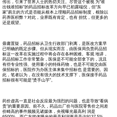
传出，引来了世界人士的热切关注。尽管这个被视 为“谁
出钱谁招标”的药品招标改革方向早已初露端倪，但“东
家”易主的方式是否能从根本上理顺药品招标制度，根除以
药养医积弊？对此，业界既有肯定，也有 担忧，但更多的
还是观望。
毋庸置疑，药品招标从卫生行政部门剥离，是医改方案早
已明确的既定步骤。但从现实而言，由医保局负责药品招
标这一改革在实施过程中将会存在各种困难。客观 地讲，
药品招标工作非常繁杂，医保是不可能全部拿下的，况且
有些专业性强、使用量小的特殊药物，也是不可能交由医
保招标的，医院作为办医主体来集中招标也 是需要的。因
此，笔者以为，在没有强大的技术支撑下，医保接手药品
招标很有可能是“烫手山芋”。
药价虚高一直是社会反应最为强烈的问题，也是导致“看病
贵”的重要原因。前不久，药品出厂价与医院零售价之间差
价畸高的事件频频见诸媒体，央视曝光最高利 润是
6500%，而广东媒体曝光的最高利润更是高达9137.5%，