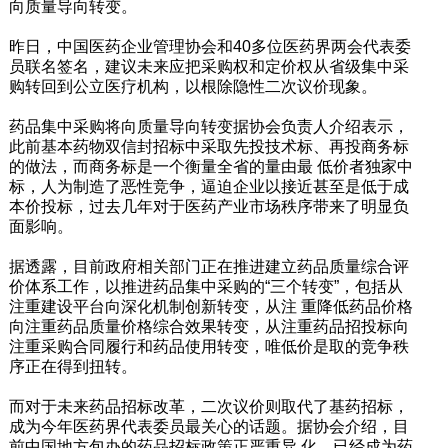
向质量导向转变。
昨日，中国医药企业管理协会和40多位医药界两会代表委
员联名签名，建议未来应把采购权和定价权从省级集中采
购转回到公立医疗机构，以根除隐性二次议价现象。
药品集中采购将向质量导向转变据协会负责人介绍表示，
此前基本药物双信封招标中采取先投技术标、再投商务标
的做法，而商务标是一个衡量全省的量由最 低价者独家中
标，人为制造了恶性竞争，逼迫企业以接近甚至是低于成
本价投标，过去几年对于医药产业市场秩序带来了明显负
面影响。
据透露，目前政府相关部门正在推进建立药品质量综合评
价体系工作，以推进药品集中采购的“三个转变”，包括从
注重建设平台向深化机制创新转变，从注 重降低药品价格
向注重药品质量价格综合效果转变，从注重药品招投标向
注重采购合同履行和药品使用转变，唯低价是取的竞争秩
序正在得到扭转。
而对于未来药品招标改革，二次议价则取代了基药招标，
成为今年医药界代表委员最关心的话题。据协会介绍，目
前中国地方包办的药品招标政策正严重异 化，已经成为药