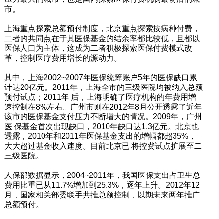
市。
上海重点探索总额预付制度，北京重点探索按病种付费，
二者的共同点在于其医保基金的结余率都比较低，且都以
医保人口为主体，这成为二者积极探索医保付费模式改
革，控制医疗费用增长的源动力。
其中，上海2002~2007年医保统筹账户5年的医保缺口累
计达20亿元。2011年，上海全市的三级医院均被纳入总额
预付试点；2011年 后，上海明确了医疗机构的年费用增
速控制在8%左右。广州市则在2012年8月公开透露了近年
该市的医保基金支付压力不断增大的情况。2009年，广州
医 保基金首次出现缺口，2010年缺口达1.3亿元。北京也
透露，2010年和2011年医保基金支出的增幅都超35%，
大大超过基金收入速度。目前北京已 将控费试点扩展至二
三级医院。
人保部数据显示，2004~2011年，我国医保支出占卫生总
费用比重已从11.7%增加到25.3%，逐年上升。2012年12
月，国家相关部委联手共推总额控制，以期未来两年推广
总额预付。