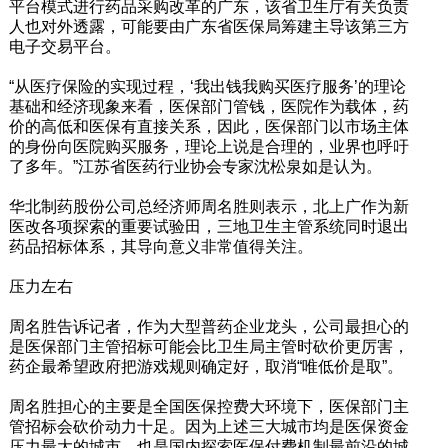
平台模式进行药品采购改革的广东，该省卫生厅有关负责
人也对外透露，可能要由广东省医保局筹建主导该第三方
电子交易平台。
“从医疗保险的实现过程，‘我出钱我购买医疗服务’的理论
基础和经济现象来看，医保部门管钱，医院作为载体，药
价的高低和医保有直接关系，因此，医保部门以市场主体
的身份向医院购买服务，理论上说是合理的，业界也呼吁
了多年。”江苏省医药行业协会专家沈松泉如是认为。
华北制药股份公司总经济师周名胜则表示，北上广作为新
医改各项探索的重要试验田，三地卫生主管系统同时退出
药品招标体系，其导向意义非常值得关注。
压力左右
周名胜告诉记者，作为大型普药企业龙头，公司最担心的
是医保部门主管招标可能会比卫生局主管时砍价更厉害，
药企最希望政府把游戏规则确定好，取消“唯低价是取”。
周名胜担心的主要是全国医保控费大环境下，医保部门主
管招标会砍价动力十足。因为上述三大城市均是医保资金
压力最大的城市，也是国内探索医保付费机制最前沿的城