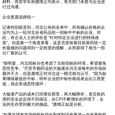
材料，而苏学军和龚维正均表示，有关部门未曾与企业进
行过沟通。
企业更愿选择统一
记者特别留意到，河北公布的名单中，所有确认价格的企
业均为上一轮河北全省药品统一招标中中标的企业。对
此，有企业人士的评价是 “针对特定企业进行的特殊政
策”。但是换一个角度来看，这是否意味着目前基药统一定
价最难的问题得到一定程度的缓解，从而获得了相当一部
分厂家的认可。
“很明显，河北招标办也考虑了当前招标的环境，希望避免
恶性竞争。”尽管齐都药业的大输液在河北省每年的市场份
额并不大，但是龚维正对河北这一模式相当认可。“因为如
果继续最低价中标，明年企业的中标价格或者会比江西更
低，就会形成恶性循环；
大输液产品的成本已经摆在那里，再大幅降价，老百姓的
用药安全必定得不到保证，在CPI不断增长的环境下，企
业的生存受到极大的挑战。”龚维正如是分析。
“如果在现有市场招投标趋向和体制没有更进一步改善的前