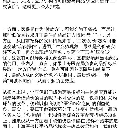
构决定。为此，医疗机构将可能会与药品 供应商进行“二
次议价”。这就更加令人担忧。
一方面，医保局作为“付款方”，可能会为了省钱，而尽让
那些低价且效果并非最佳的药品进入招标“盘子”中，另一
方面，从目前招标的实际情况来看，“二次议 价”极有可能
会变成“暗箱操作”，进而产生腐败现象，最终是药价确实
降下来了，但会出现虚低现象，对药企而言有“压价”之
忧，这就有可能导致相关药企弃 标，直接影响到当地药品
的使用。业内人士直言，如果上海医保局负责药品招标后
采取“二次议价”的方式，则有可能因各医院采购的量不
同，最终达成的采购价也 不尽相同，最后造成同一种
药“同城不同价”，从而引起负面效应。
从根本上说，让医保部门成为药品招标的主体是否真能达
到最终降低药价的目的呢？不可否认的是，仅靠招标采购
环节的改革，仍难以彻底切断“医”和“药”之间 的利益链
条。事实上，要真正做到医药分开，转变补偿机制、调动
医务人员（包括药师）积极性等综合改革配套措施必须跟
上，如果仅从一方面着手恐怕仍是停留在 治标不治本的层
面上。上海医保接手药品招标这一改革效果如何，我们拭