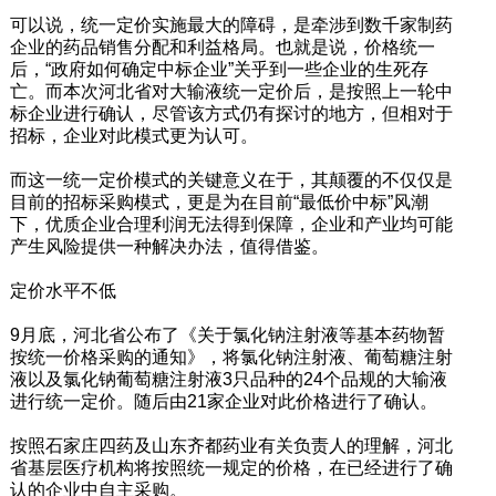
可以说，统一定价实施最大的障碍，是牵涉到数千家制药
企业的药品销售分配和利益格局。也就是说，价格统一
后，“政府如何确定中标企业”关乎到一些企业的生死存
亡。而本次河北省对大输液统一定价后，是按照上一轮中
标企业进行确认，尽管该方式仍有探讨的地方，但相对于
招标，企业对此模式更为认可。
而这一统一定价模式的关键意义在于，其颠覆的不仅仅是
目前的招标采购模式，更是为在目前“最低价中标”风潮
下，优质企业合理利润无法得到保障，企业和产业均可能
产生风险提供一种解决办法，值得借鉴。
定价水平不低
9月底，河北省公布了《关于氯化钠注射液等基本药物暂
按统一价格采购的通知》，将氯化钠注射液、葡萄糖注射
液以及氯化钠葡萄糖注射液3只品种的24个品规的大输液
进行统一定价。随后由21家企业对此价格进行了确认。
按照石家庄四药及山东齐都药业有关负责人的理解，河北
省基层医疗机构将按照统一规定的价格，在已经进行了确
认的企业中自主采购。