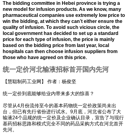
The bidding committee in Hebei province is trying a
new model for infusion products. As we know, many
pharmaceutical companies use extremely low price to
win the bidding, at which they can’t either ensure the
quality of infusion. To avoid such vicious circle, the
local government has decided to set up a standard
price for each type of infusion, the price is mainly
based on the bidding price from last year, local
hospitals can then choose infusion suppliers from
those who have agreed on this price.
统一定价河北输液招标首开国内先河
【慧聪制药工业网】 作者：杨俊坚
统一定价到底能够给业内带来多大的惊喜？
尽管从4月份流传至今的基本药物统一定价政策尚未出
台，但已有先行省份进行试水。9月底，河北省公布了大
输液24个品规的统一定价及企业确认目录，宣告了与现行
基药招标思路和模式完全不同的药品采购方式在河北首开
先河。