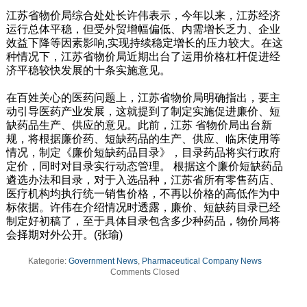
江苏省物价局综合处处长许伟表示，今年以来，江苏经济
运行总体平稳，但受外贸增幅偏低、内需增长乏力、企业
效益下降等因素影响,实现持续稳定增长的压力较大。在这
种情况下，江苏省物价局近期出台了运用价格杠杆促进经
济平稳较快发展的十条实施意见。
在百姓关心的医药问题上，江苏省物价局明确指出，要主
动引导医药产业发展，这就提到了制定实施促进廉价、短
缺药品生产、供应的意见。此前，江苏 省物价局出台新
规，将根据廉价药、短缺药品的生产、供应、临床使用等
情况，制定《廉价短缺药品目录》，目录药品将实行政府
定价，同时对目录实行动态管理。 根据这个廉价短缺药品
遴选办法和目录，对于入选品种，江苏省所有零售药店、
医疗机构均执行统一销售价格，不再以价格的高低作为中
标依据。许伟在介绍情况时透露，廉价、短缺药目录已经
制定好初稿了，至于具体目录包含多少种药品，物价局将
会择期对外公开。(张瑜)
Kategorie:
Government News
,
Pharmaceutical Company News
Comments Closed