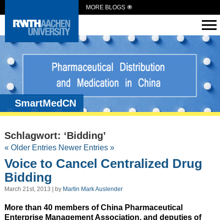
MORE BLOGS
SmartMedCN
Schlagwort: ‘Bidding’
« Older Entries
Newer Entries »
Voice to Cancel Centralized Drug
Bidding
March 21st, 2013 | by
Martin Mark Auslender
More than 40 members of China Pharmaceutical
Enterprise Management Association, and deputies of