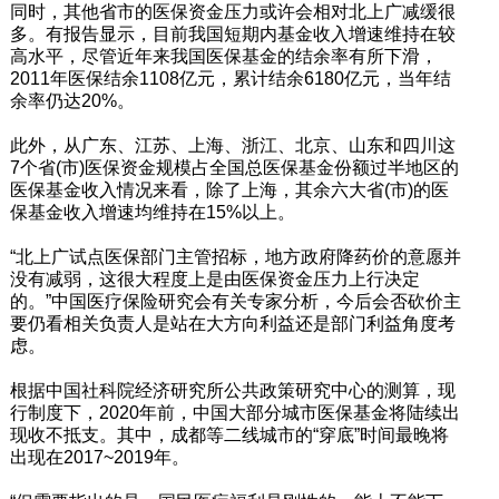
同时，其他省市的医保资金压力或许会相对北上广减缓很
多。有报告显示，目前我国短期内基金收入增速维持在较
高水平，尽管近年来我国医保基金的结余率有所下滑，
2011年医保结余1108亿元，累计结余6180亿元，当年结
余率仍达20%。
此外，从广东、江苏、上海、浙江、北京、山东和四川这
7个省(市)医保资金规模占全国总医保基金份额过半地区的
医保基金收入情况来看，除了上海，其余六大省(市)的医
保基金收入增速均维持在15%以上。
“北上广试点医保部门主管招标，地方政府降药价的意愿并
没有减弱，这很大程度上是由医保资金压力上行决定
的。”中国医疗保险研究会有关专家分析，今后会否砍价主
要仍看相关负责人是站在大方向利益还是部门利益角度考
虑。
根据中国社科院经济研究所公共政策研究中心的测算，现
行制度下，2020年前，中国大部分城市医保基金将陆续出
现收不抵支。其中，成都等二线城市的“穿底”时间最晚将
出现在2017~2019年。