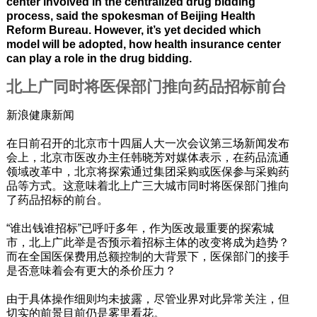
center involved in the centralized drug bidding
process, said the spokesman of Beijing Health
Reform Bureau. However, it’s yet decided which
model will be adopted, how health insurance center
can play a role in the drug bidding.
北上广同时将医保部门推向药品招标前台
新浪健康新闻
在日前召开的北京市十四届人大一次会议第三场新闻发布
会上，北京市医改办主任韩晓芳对媒体表示，在药品流通
领域改革中，北京将探索通过集团采购或医保参与采购药
品等方式。这意味着北上广三大城市同时将医保部门推向
了药品招标的前台。
“谁出钱谁招标”已呼吁多年，作为医改最重要的探索城
市，北上广此举是否预示着招标主体的改变将成为趋势？
而在全国医保费用总额控制的大背景下，医保部门的接手
是否意味着会有更大的杀价压力？
由于具体操作细则均未披露，尽管业界对此异常关注，但
切实的前景目前仍是雾里看花。