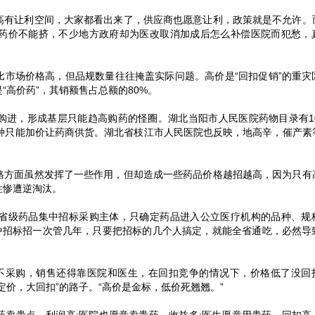
高有让利空间，大家都看出来了，供应商也愿意让利，政策就是不允许。
药价不能挤，不少地方政府却为医改取消加成后怎么补偿医院而犯愁，
比市场价格高，但品规数量往往掩盖实际问题。高价是“回扣促销”的重灾
“高价药”，其销额售占总额的80%。
购进，形成基层只能趋高购药的怪圈。湖北当阳市人民医院药物目录有10
品种只能加价让药商供货。湖北省枝江市人民医院也反映，地高辛，催产素
格方面虽然发挥了一些作用，但却造成一些药品价格越招越高，因为只有
往惨遭逆淘汰。
省级药品集中招标采购主体，只确定药品进入公立医疗机构的品种、规
集中招标招一次管几年，只要把招标的几个人搞定，就能全省通吃，必然导
不采购，销售还得靠医院和医生，在回扣竞争的情况下，价格低了没回
定价，大回扣”的路子。“高价是金标，低价死翘翘。”
药卖贵点，利润高;医院也愿意卖贵药，收益多;医生愿意用贵药，回扣高