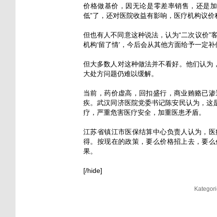
价格做基价，因无论是零差率销售，还是加
低”了，还对医院收益有影响，医疗机构议价
但也有人不同意这种说法，认为“二次议价”
机构‘留了情’，今后会从其他方面给予一定补
但大多数人对这种做法并不看好。他们认为
大处方问题仍难以缓解。
当前，药价虚高，回扣盛行，商业贿赂已渗
疾。武汉同济医院党委书记陈安民认为，这
疗，严重危害医疗安全，加重医患矛盾。
江苏省镇江市医保结算中心负责人认为，医
得。按现在的政策，要么价格招上去，要么
果。
[/hide]
Kategori