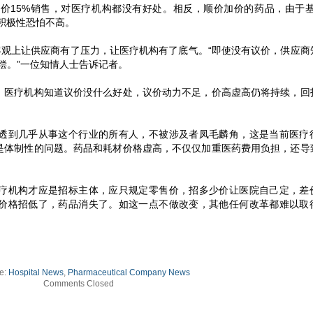
价15%销售，对医疗机构都没有好处。相反，顺价加价的药品，由于基
积极性恐怕不高。
客观上让供应商有了压力，让医疗机构有了底气。“即使没有议价，供应商
偿。”一位知情人士告诉记者。
，医疗机构知道议价没什么好处，议价动力不足，价高虚高仍将持续，回
透到几乎从事这个行业的所有人，不被涉及者凤毛麟角，这是当前医疗
是体制性的问题。药品和耗材价格虚高，不仅仅加重医药费用负担，还导
疗机构才应是招标主体，应只规定零售价，招多少价让医院自己定，差
价格招低了，药品消失了。如这一点不做改变，其他任何改革都难以取
e:
Hospital News
,
Pharmaceutical Company News
Comments Closed