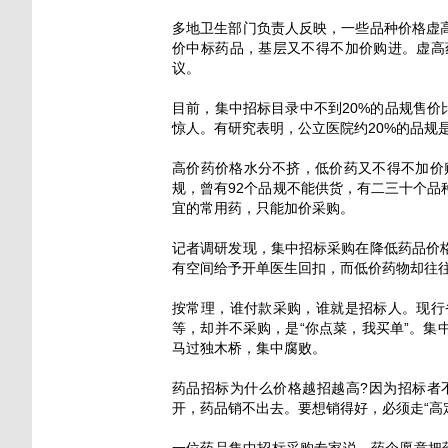
多地卫生部门负责人反映，一些品种价格虚
价中标药品，基层又不得不加价购进。虚高
议。
目前，集中招标目录中不到20%的品规售价
惊人。有研究表明，公立医院约20%的品规是
高价药价格水分不挤，低价药又不得不加价
规，曾有92个品规不能供货，有二三十个
宜的常用药，只能加价采购。
记者调研发现，集中招标采购在降低药品价
有空间给予开单医生回扣，而低价药物却往
按常理，谁付款采购，谁就是招标人。现行
等，却并不采购，是“你点菜，我买单”。
马过独木桥，集中腐败。
药品招标为什么价格越招越高?因为招标者
开，药品销不出去。要想销得好，必须走“高
一位药品集中招标采购专家说，药企愿意把