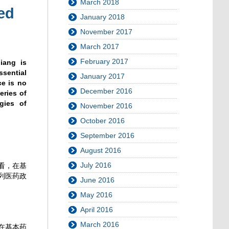
March 2018
ed
January 2018
November 2017
March 2017
February 2017
iang is
ssential
January 2017
ce is no
December 2016
eries of
gies of
November 2016
October 2016
September 2016
August 2016
July 2016
看，在基
列医药政
June 2016
May 2016
April 2016
March 2016
在基本药