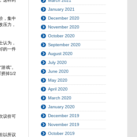
March 2021
January 2021
December 2020
价，集中
败压力，
November 2020
October 2020
士认为，
September 2020
好的一件
August 2020
July 2020
游戏”。
June 2020
掉1/2
May 2020
April 2020
March 2020
January 2020
December 2019
次议价可
November 2019
October 2019
但以所议