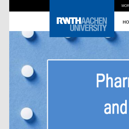
MOR
H