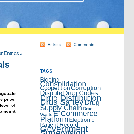
Entries
Comments
 Entries »
als
TAGS
Bidding
Consolidation
Corruption
Coopetition
Dispute
Drug Codes
egotiate
Drug Distribution
e price.
Drug Saftey
Drug
level of
Supply Chain
Drug
, amount
E-Commerce
Waste
Platform
Electronic
Patient Record
Government
Supervision