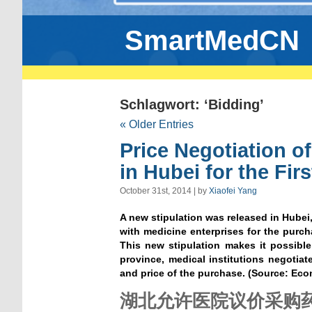
SmartMedCN
Schlagwort: ‘Bidding’
« Older Entries
Price Negotiation of
in Hubei for the Fir
October 31st, 2014 | by
Xiaofei Yang
A new stipulation was released in Hubei, 
with medicine enterprises for the purch
This new stipulation makes it possible
province, medical institutions negotiat
and price of the purchase. (Source: Eco
湖北允许医院议价采购药