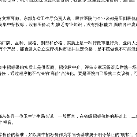
有文章可做。东部某省卫生厅负责人说，民营医院与企业谈都是压倒最低
院集中招投标，没有压价动力;缺乏专业知识，没有招标能力;面临各种腐
的厂牌、品种、规格、剂型和价格，实质上是一种行政审批行为。业内人
数万个产品，能否进入公立医疗机构市场并决定价格，是不该做也不可能做
集中招标采购实质上是供应商、招投标中介、评审专家玩得滚瓜烂熟一场“
任，通过程序把不合法的“高价”合法化。要是医院自己采购二次议价，可挤
鄂东某县一位卫生计生局长说，一般而言，在省级招标价格的基础上，二
个福音。
零售价的基准，如以集中招标价作为零售价基准属于明令禁止的“明扣”。