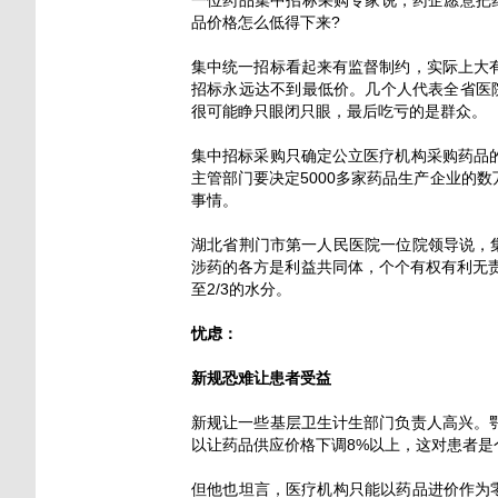
品价格怎么低得下来?
集中统一招标看起来有监督制约，实际上大
招标永远达不到最低价。几个人代表全省医
很可能睁只眼闭只眼，最后吃亏的是群众。
集中招标采购只确定公立医疗机构采购药品
主管部门要决定5000多家药品生产企业的
事情。
湖北省荆门市第一人民医院一位院领导说，
涉药的各方是利益共同体，个个有权有利无责
至2/3的水分。
忧虑：
新规恐难让患者受益
新规让一些基层卫生计生部门负责人高兴。
以让药品供应价格下调8%以上，这对患者是
但他也坦言，医疗机构只能以药品进价作为