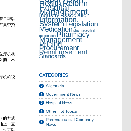
Health Reform
Hospital
Management
Industry Association
Information
着二级以
System
Legislation
“集中招
Medication
pharmaceutical
Pharmacy
qualification
Management
Pricing
Procurement
Reimbursement
医疗机构
Standards
采购，不
CATEGORIES
疗机构议
Allgemein
Government News
Hospital News
Other Hot Topics
购的方式
Pharmaceutical Company
础上，直
News
，也可以