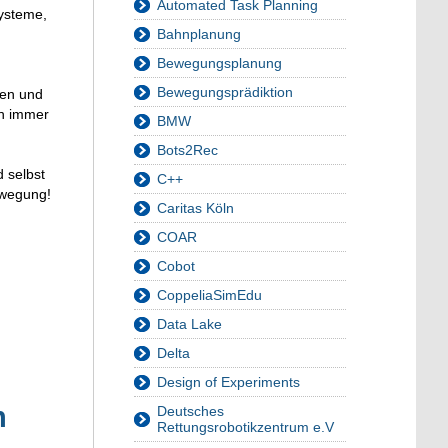
Automated Task Planning
ysteme,
Bahnplanung
Bewegungsplanung
Bewegungsprädiktion
ren und
en immer
BMW
Bots2Rec
 selbst
C++
ewegung!
Caritas Köln
COAR
Cobot
CoppeliaSimEdu
Data Lake
Delta
Design of Experiments
n
Deutsches
Rettungsrobotikzentrum e.V