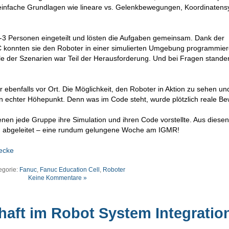
 einfache Grundlagen wie lineare vs. Gelenkbewegungen, Koordinatens
-3 Personen eingeteilt und lösten die Aufgaben gemeinsam. Dank der
 konnten sie den Roboter in einer simulierten Umgebung programmie
le der Szenarien war Teil der Herausforderung. Und bei Fragen stand
ebenfalls vor Ort. Die Möglichkeit, den Roboter in Aktion zu sehen und
n echter Höhepunkt. Denn was im Code steht, wurde plötzlich reale B
nen jede Gruppe ihre Simulation und ihren Code vorstellte. Aus diesen
 abgeleitet – eine rundum gelungene Woche am IGMR!
ecke
egorie:
Fanuc
,
Fanuc Education Cell
,
Roboter
Keine Kommentare »
haft im Robot System Integratio