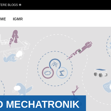
TERE BLOGS
OME
IGMR
D MECHATRONIK