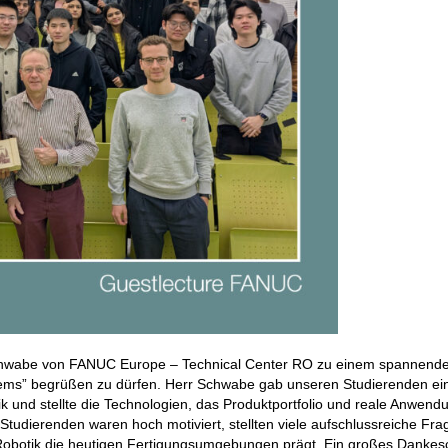
chwabe von FANUC Europe – Technical Center RO zu einem spannend
tems” begrüßen zu dürfen. Herr Schwabe gab unseren Studierenden ei
ik und stellte die Technologien, das Produktportfolio und reale Anwen
Studierenden waren hoch motiviert, stellten viele aufschlussreiche Fr
e Robotik die heutigen Fertigungsumgebungen prägt. Ein großes Danke