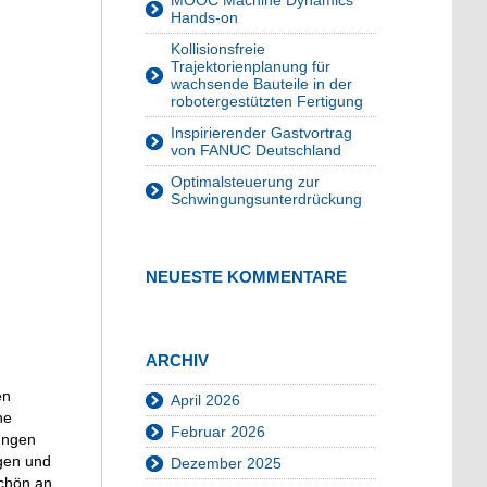
MOOC Machine Dynamics
Hands-on
Kollisionsfreie
Trajektorienplanung für
wachsende Bauteile in der
robotergestützten Fertigung
Inspirierender Gastvortrag
von FANUC Deutschland
Optimalsteuerung zur
Schwingungsunterdrückung
NEUESTE KOMMENTARE
ARCHIV
en
April 2026
ne
Februar 2026
dungen
agen und
Dezember 2025
schön an