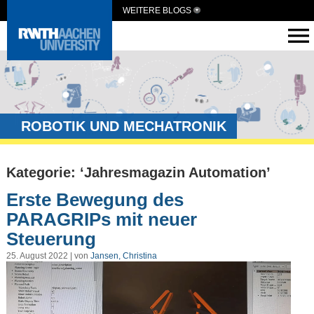
WEITERE BLOGS
ROBOTIK UND MECHATRONIK
Kategorie: ‘Jahresmagazin Automation’
Erste Bewegung des
PARAGRIPs mit neuer
Steuerung
25. August 2022 | von
Jansen, Christina
Video-
Player