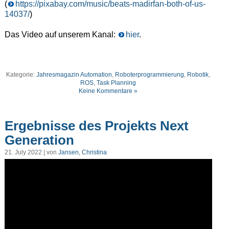
(
https://pixabay.com/music/beats-madirfan-both-of-us-
14037/
)
Das Video auf unserem Kanal:
hier
.
Kategorie:
Jahresmagazin Automation
,
Roboterprogrammierung
,
Robotik
,
ROS
,
Task Planning
Keine Kommentare »
Ergebnisse des Projekts Next
Generation
21. July 2022 | von
Jansen, Christina