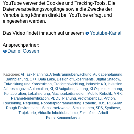
YouTube verwendet Cookies und Tracking-Tools. Die
Datenverarbeitungsvorgänge sowie die Zwecke der
Verarbeitung können direkt bei YouTube erfragt und
eingesehen werden.
Das Video findet ihr auch auf unserem
Youtube-Kanal
.
Ansprechpartner:
Daniel Gossen
Kategorie:
AI Task Planning
,
Arbeitsraumüberwachung
,
Aufgabenplanung
,
Bahnplanung
,
C++
,
Data Lake
,
Design of Experiments
,
Digital Shadow
,
Entwicklung und Konstruktion
,
Greiferentwicklung
,
Industrie 4.0
,
Inklusion
,
Jahresmagazin Automation
,
KI
,
KI Aufgabenplanung
,
KI Objekterkennung
,
Kollaboration
,
Lokalisierung
,
Machbarkeitsstudien
,
Mobile Robotik
,
MRK
,
Parameteridentifikation
,
PDDL
,
Planung
,
Prototypenbau
,
Python
,
Reasoning
,
Regelung
,
Roboterprogrammierung
,
Robotik
,
ROS
,
ROSPlan
,
Rough Environments
,
Sensornetzwerke
,
Simulationen
,
SPS
,
Synthese
,
Trajektorie
,
Virtuelle Inbetriebnahme
,
Zukunft der Arbeit
Keine Kommentare »