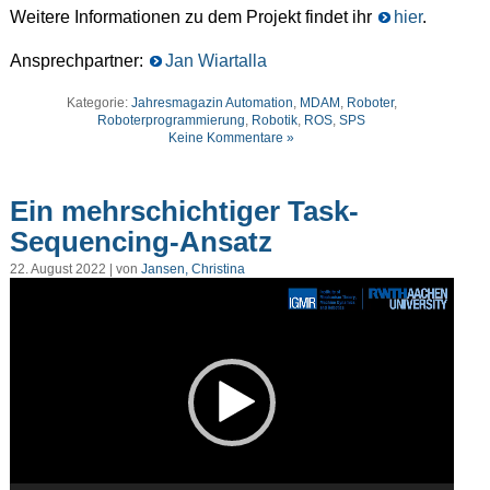
Weitere Informationen zu dem Projekt findet ihr
hier
.
Ansprechpartner:
Jan Wiartalla
Kategorie:
Jahresmagazin Automation
,
MDAM
,
Roboter
,
Roboterprogrammierung
,
Robotik
,
ROS
,
SPS
Keine Kommentare »
Ein mehrschichtiger Task-
Sequencing-Ansatz
22. August 2022 | von
Jansen, Christina
Video-
Player