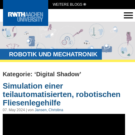
WEITERE BLOGS
ROBOTIK UND MECHATRONIK
Kategorie: ‘Digital Shadow’
Simulation einer
teilautomatisierten, robotischen
Fliesenlegehilfe
07. May 2024 | von
Jansen, Christina