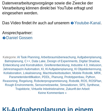
Datenverarbeitungsvorgänge sowie die Zwecke der
Verarbeitung können direkt bei YouTube erfragt und
eingesehen werden.
Das Video findet ihr auch auf unserem
Youtube-Kanal
.
Ansprechpartner:
Daniel Gossen
Kategorie:
AI Task Planning
,
Arbeitsraumüberwachung
,
Aufgabenplanung
,
Bahnplanung
,
C++
,
Data Lake
,
Design of Experiments
,
Digital Shadow
,
Entwicklung und Konstruktion
,
Greiferentwicklung
,
Industrie 4.0
,
Inklusion
,
Jahresmagazin Automation
,
KI
,
KI Aufgabenplanung
,
KI Objekterkennung
,
Kollaboration
,
Lokalisierung
,
Machbarkeitsstudien
,
Mobile Robotik
,
MRK
,
Parameteridentifikation
,
PDDL
,
Planung
,
Prototypenbau
,
Python
,
Reasoning
,
Regelung
,
Roboterprogrammierung
,
Robotik
,
ROS
,
ROSPlan
,
Rough Environments
,
Sensornetzwerke
,
Simulationen
,
SPS
,
Synthese
,
Trajektorie
,
Virtuelle Inbetriebnahme
,
Zukunft der Arbeit
Keine Kommentare »
KI-Aufgabenplanung in einem