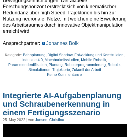
Bewegungseinrichtungen. Der aktuelle
Forschungshorizont erstreckt sich von kinematischer
Redundanz über high Speed Trajektorien bis hin zur
Nutzung neuronaler Netze, mit welchen eine Erweiterung
des Arbeitsraumes durch innovative Objektmanipulation
erreicht wird.
Ansprechpartner:
Johannes Bolk
Kategorie:
Bahnplanung
,
Digital Shadow
,
Entwicklung und Konstruktion
,
Industrie 4.0
,
Machbarkeitsstudien
,
Mobile Robotik
,
Parameteridentifikation
,
Planung
,
Roboterprogrammierung
,
Robotik
,
Simulationen
,
Trajektorie
,
Zukunft der Arbeit
Keine Kommentare »
Integrierte AI-Aufgabenplanung
und Schraubenerkennung in
einem Fertigungsszenario
25. May 2022 | von
Jansen, Christina